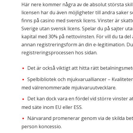
Här nere kommer några av de absolut största skil
licensen har du även möjligheter till andra saker
finns på casino med svensk licens. Vinster är skat
Sverige utan svensk licens. Spelar du på sajter ut
kapital med 30% på nettovinsten. För vill du ta de
annan registreringsform än din e-legitimation. Du
registreringsprocessen hos sidan.
Det är också viktigt att hitta rätt betalningsm
Spelbibliotek och mjukvarualliancer – Kvalitet
med välrenommerade mjukvaruutvecklare.
Det kan dock vara en fördel vid större vinster 
med säte inom EU eller ESS.
Närvarand promenerar genom via de skilda bet
person koncessio.