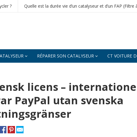
cler ?
Quelle est la durée vie d’un catalyseur et d’un FAP (Filtre 
ATALYSEUR
RÉPARER SON CATALYSEUR
CT VOITURE 
ensk licens – internatione
ar PayPal utan svenska
ttningsgränser