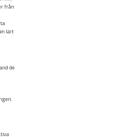
r från
ata
n lärt
land de
ingen.
tiva