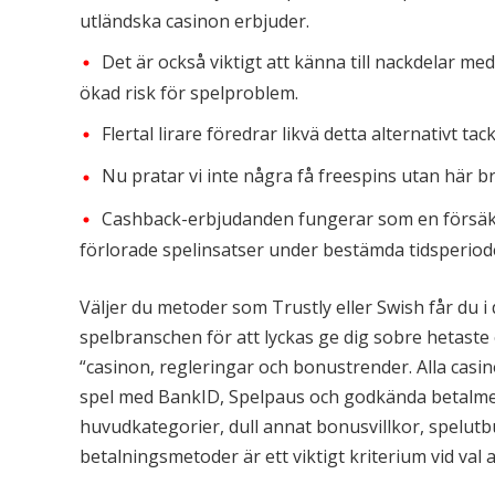
utländska casinon erbjuder.
Det är också viktigt att känna till nackdelar m
ökad risk för spelproblem.
Flertal lirare föredrar likvä detta alternativt 
Nu pratar vi inte några få freespins utan här b
Cashback-erbjudanden fungerar som en försäkri
förlorade spelinsatser under bestämda tidsperiod
Väljer du metoder som Trustly eller Swish får du i
spelbranschen för att lyckas ge dig sobre hetast
“casinon, regleringar och bonustrender. Alla casin
spel med BankID, Spelpaus och godkända betalmet
huvudkategorier, dull annat bonusvillkor, spelutb
betalningsmetoder är ett viktigt kriterium vid val a