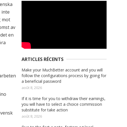
venska
 inte
g mot
komst av
 det en
öra
ARTICLES RÉCENTS
Make your MuchBetter account and you will
marbeten
follow the configurations process by going for
a beneficial password
août 8, 2026
ino
If it is time for you to withdraw their earnings,
you will have to select a choice commission
substitute for take action
svensk
août 8, 2026