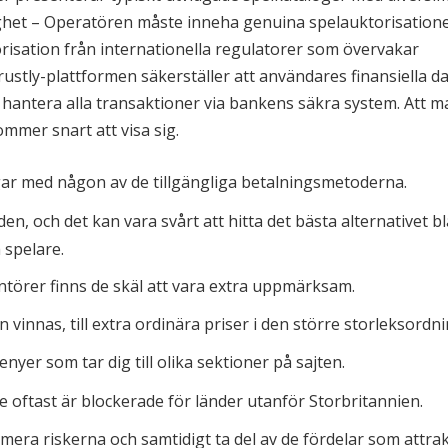
ighet – Operatören måste inneha genuina spelauktorisatione
orisation från internationella regulatorer som övervakar
stly-plattformen säkerställer att användares finansiella d
hantera alla transaktioner via bankens säkra system. Att ma
mmer snart att visa sig.
ngar med någon av de tillgängliga betalningsmetoderna.
en, och det kan vara svårt att hitta det bästa alternativet b
spelare.
ntörer finns de skäl att vara extra uppmärksam.
n vinnas, till extra ordinära priser i den större storleksordn
nyer som tar dig till olika sektioner på sajten.
de oftast är blockerade för länder utanför Storbritannien.
era riskerna och samtidigt ta del av de fördelar som attrak