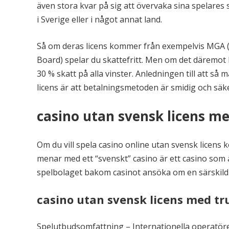
även stora kvar på sig att övervaka sina spelares sp
i Sverige eller i något annat land.
Så om deras licens kommer från exempelvis MGA 
Board) spelar du skattefritt. Men om det däremot 
30 % skatt på alla vinster. Anledningen till att så
licens är att betalningsmetoden är smidig och säke
casino utan svensk licens me
Om du vill spela casino online utan svensk licens
menar med ett “svenskt” casino är ett casino som
spelbolaget bakom casinot ansöka om en särskild 
casino utan svensk licens med tr
Spelutbudsomfattning – Internationella operatöre