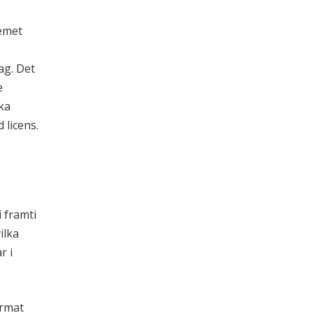
temet
ag. Det
e
ska
 licens.
 framti
ilka
r i
ormat