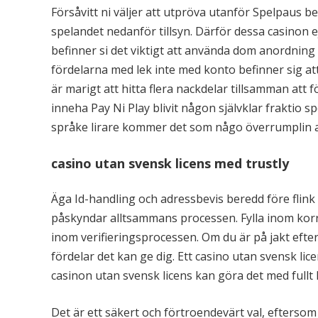
Försåvitt ni väljer att utpröva utanför Spelpaus b
spelandet nedanför tillsyn. Därför dessa casinon e
befinner si det viktigt att använda dom anordning s
fördelarna med lek inte med konto befinner sig a
är marigt att hitta flera nackdelar tillsamman att
inneha Pay Ni Play blivit någon självklar fraktio 
språke lirare kommer det som någo överrumplin att
casino utan svensk licens med trustly
Äga Id-handling och adressbevis beredd före flink v
påskyndar alltsammans processen. Fylla inom korr
inom verifieringsprocessen. Om du är på jakt efter e
fördelar det kan ge dig. Ett casino utan svensk lic
casinon utan svensk licens kan göra det med fullt 
Det är ett säkert och förtroendevärt val, eftersom 