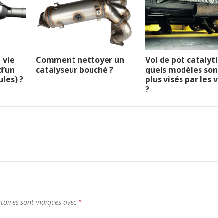
 vie
Comment nettoyer un
Vol de pot catalyti
d’un
catalyseur bouché ?
quels modèles son
ules) ?
plus visés par les 
?
toires sont indiqués avec
*