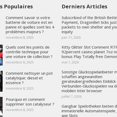
es Populaires
Derniers Articles
Comment savoir si votre
Subscribed of the British Betti
batterie de voiture est en
Payment, DragonBet ticks just 
panne et quelles sont les 4
packets to own shelter and yo
problèmes majeurs ?
equity
novembre 8, 2025
juin 11, 2026
Quels sont les points de
Kitty Glitter Slot Comment RT
contrôle technique pour
92percent casino planet 7oz n
une voiture de collection ?
bonus Play Totally free Demon
novembre 8, 2025
mai 1, 2026
Sonstige Glucksspielanbieter m
Comment nettoyer un pot
schaffen angewandten
catalytique: diesel et
gerateubergreifenden Einblick
essence ?
Verbunden-Glucksspielen via 
novembre 8, 2025
mobilen Inter browser
juillet 7, 2026
Pourquoi et comment
supprimer son catalyseur ?
Gangbar Spielotheken bieten di
novembre 8, 2025
immaterielle Automatenspiele
wie Slots