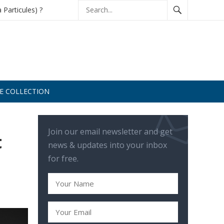
à Particules) ?
DE COLLECTION
Join our email newsletter and get
t
news & updates into your inbox
for free.