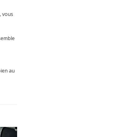
, vous
 semble
bien au