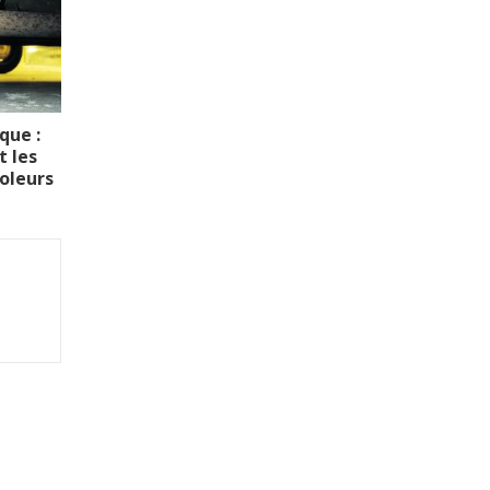
que :
t les
voleurs