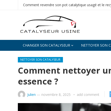
Comment revendre son pot catalytique usagé et le recy
CHANGER SON CATALYSEUR
NETTOYER SON C
NETTOYER SON CATALYSEUR
Comment nettoyer un 
essence ?
Julien
—
novembre 8, 2025
add comment