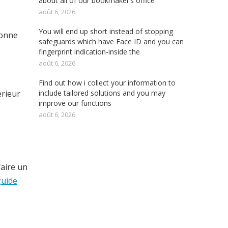
about all of our bookmaker’s office
août 6, 2026
You will end up short instead of stopping
ionne
safeguards which have Face ID and you can
fingerprint indication-inside the
août 6, 2026
Find out how i collect your information to
include tailored solutions and you may
érieur
improve our functions
août 6, 2026
faire un
guide