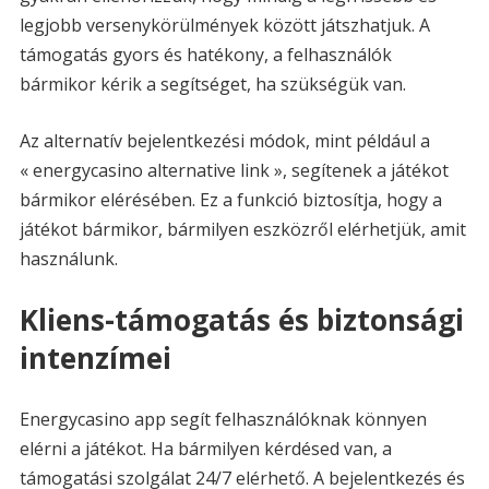
legjobb versenykörülmények között játszhatjuk. A
támogatás gyors és hatékony, a felhasználók
bármikor kérik a segítséget, ha szükségük van.
Az alternatív bejelentkezési módok, mint például a
« energycasino alternative link », segítenek a játékot
bármikor elérésében. Ez a funkció biztosítja, hogy a
játékot bármikor, bármilyen eszközről elérhetjük, amit
használunk.
Kliens-támogatás és biztonsági
intenzímei
Energycasino app segít felhasználóknak könnyen
elérni a játékot. Ha bármilyen kérdésed van, a
támogatási szolgálat 24/7 elérhető. A bejelentkezés és