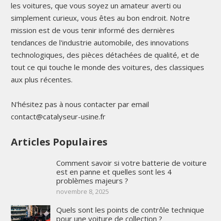
les voitures, que vous soyez un amateur averti ou
simplement curieux, vous êtes au bon endroit. Notre
mission est de vous tenir informé des dernières
tendances de l'industrie automobile, des innovations
technologiques, des pièces détachées de qualité, et de
tout ce qui touche le monde des voitures, des classiques
aux plus récentes.
N'hésitez pas à nous contacter par email
contact@catalyseur-usine.fr
Articles Populaires
Comment savoir si votre batterie de voiture
est en panne et quelles sont les 4
problèmes majeurs ?
novembre 8, 2025
Quels sont les points de contrôle technique
pour une voiture de collection ?