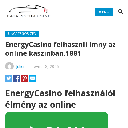
MENU
UNCATEGORIZED
EnergyCasino felhasznli lmny az
online kaszinban.1881
Julien
—
février 8, 2026
EnergyCasino felhasználói
élmény az online
kaszinóban