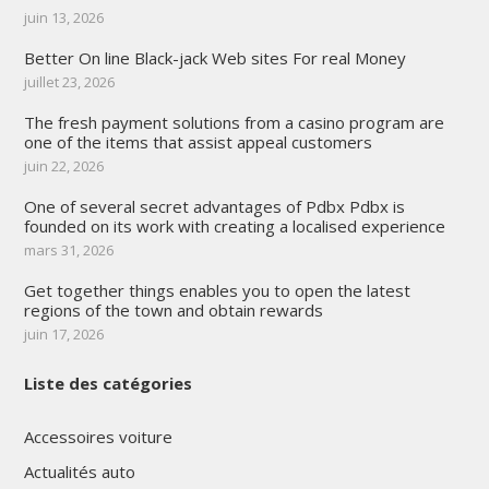
juin 13, 2026
Better On line Black-jack Web sites For real Money
juillet 23, 2026
The fresh payment solutions from a casino program are
one of the items that assist appeal customers
juin 22, 2026
One of several secret advantages of Pdbx Pdbx is
founded on its work with creating a localised experience
mars 31, 2026
Get together things enables you to open the latest
regions of the town and obtain rewards
juin 17, 2026
Liste des catégories
Accessoires voiture
Actualités auto