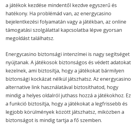
a játékok kezdése mindentől kezdve egyszerű és
hatékony. Ha problémád van, az energycasino
bejelentkezési folyamatán vagy a játékban, az online
támogatási szolgálattal kapcsolatba lépve gyorsan
megoldást találhatsz.
Energycasino biztonsági intenzímei is nagy segítséget
nyújtanak. A játékosok biztonságos és védett adatokat
kezelnek, ami biztosítja, hogy a játékokat bármilyen
biztonsági kockázat nélkül játszhatsz. Az energycasino
alternative link használatával biztosíthatod, hogy
mindig a helyes oldalról juthass hozzá a játékokhoz. Ez
a funkció biztosítja, hogy a játékokat a legfrissebb és
legjobb körülmények között játszhatsz, miközben a
biztonságot is mindig tartja a fő szemben.