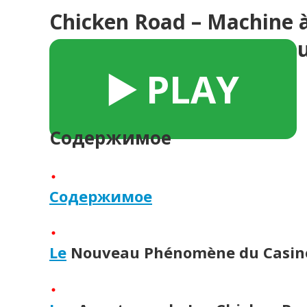
Chicken Road – Machine à
poulets traversant les r
▶️ PLAY
Содержимое
Содержимое
Le
Nouveau Phénomène du Casino 