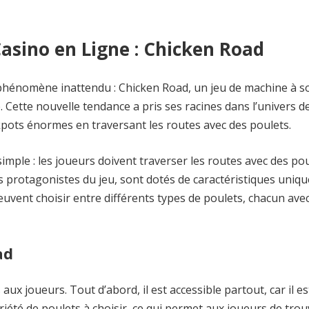
sino en Ligne : Chicken Road
hénomène inattendu : Chicken Road, un jeu de machine à s
. Cette nouvelle tendance a pris ses racines dans l’univers d
pots énormes en traversant les routes avec des poulets.
imple : les joueurs doivent traverser les routes avec des po
s protagonistes du jeu, sont dotés de caractéristiques uniqu
uvent choisir entre différents types de poulets, chacun ave
ad
x joueurs. Tout d’abord, il est accessible partout, car il es
ariété de poulets à choisir, ce qui permet aux joueurs de trou