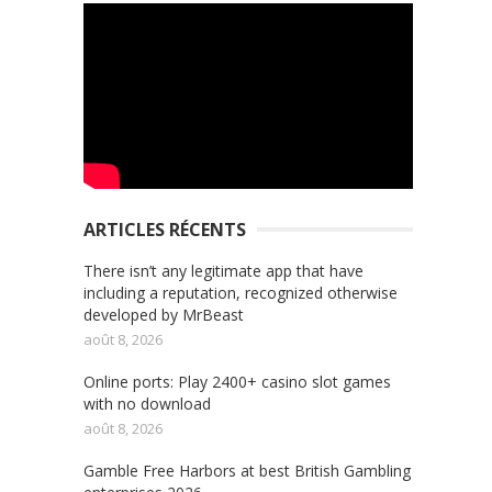
ARTICLES RÉCENTS
There isn’t any legitimate app that have
including a reputation, recognized otherwise
developed by MrBeast
août 8, 2026
Online ports: Play 2400+ casino slot games
with no download
août 8, 2026
Gamble Free Harbors at best British Gambling