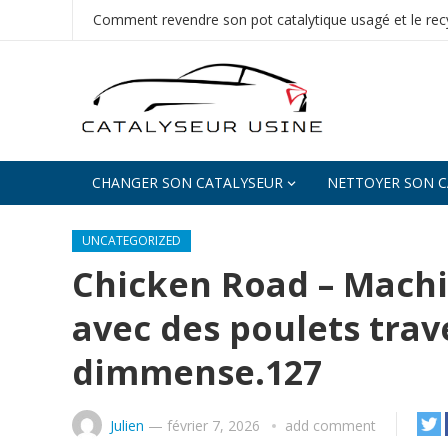
Comment revendre son pot catalytique usagé et le recy
CHANGER SON CATALYSEUR
NETTOYER SON C
UNCATEGORIZED
Chicken Road – Machi
avec des poulets trav
dimmense.127
Julien
—
février 7, 2026
add comment