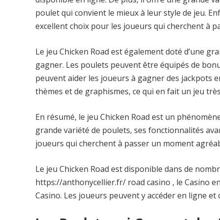
poulet qui convient le mieux à leur style de jeu. En
excellent choix pour les joueurs qui cherchent à
Le jeu Chicken Road est également doté d’une gran
gagner. Les poulets peuvent être équipés de bonus,
peuvent aider les joueurs à gagner des jackpots en
thèmes et de graphismes, ce qui en fait un jeu très 
En résumé, le jeu Chicken Road est un phénomène d
grande variété de poulets, ses fonctionnalités avanc
joueurs qui cherchent à passer un moment agréab
Le jeu Chicken Road est disponible dans de nombre
https://anthonycellier.fr/ road casino , le Casino
Casino. Les joueurs peuvent y accéder en ligne e