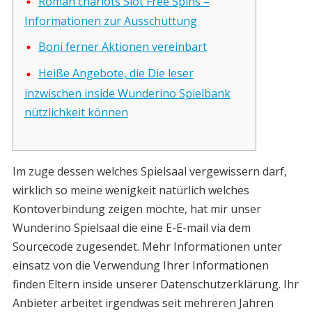
Roman chariots Slot Free Spins –
Informationen zur Ausschüttung
Boni ferner Aktionen vereinbart
Heiße Angebote, die Die leser
inzwischen inside Wunderino Spielbank
nützlichkeit können
Im zuge dessen welches Spielsaal vergewissern darf,
wirklich so meine wenigkeit natürlich welches
Kontoverbindung zeigen möchte, hat mir unser
Wunderino Spielsaal die eine E-E-mail via dem
Sourcecode zugesendet. Mehr Informationen unter
einsatz von die Verwendung Ihrer Informationen
finden Eltern inside unserer Datenschutzerklärung.
Ihr
Anbieter arbeitet irgendwas seit mehreren Jahren