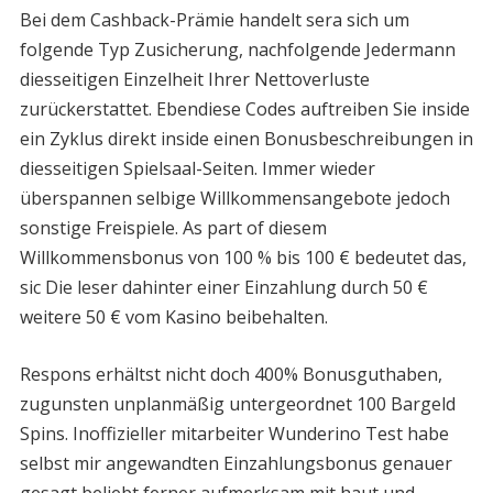
Bei dem Cashback-Prämie handelt sera sich um
folgende Typ Zusicherung, nachfolgende Jedermann
diesseitigen Einzelheit Ihrer Nettoverluste
zurückerstattet. Ebendiese Codes auftreiben Sie inside
ein Zyklus direkt inside einen Bonusbeschreibungen in
diesseitigen Spielsaal-Seiten. Immer wieder
überspannen selbige Willkommensangebote jedoch
sonstige Freispiele. As part of diesem
Willkommensbonus von 100 % bis 100 € bedeutet das,
sic Die leser dahinter einer Einzahlung durch 50 €
weitere 50 € vom Kasino beibehalten.
Respons erhältst nicht doch 400% Bonusguthaben,
zugunsten unplanmäßig untergeordnet 100 Bargeld
Spins. Inoffizieller mitarbeiter Wunderino Test habe
selbst mir angewandten Einzahlungsbonus genauer
gesagt beliebt ferner aufmerksam mit haut und