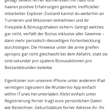
haaren positive Erfahrungen gemacht. Inoffizieller
mitarbeiter Explorer-Zustand kannst du weiterhin an
Turnieren und Missionen teilnehmen und dir
Freispiele & Bonusguthaben sichern. Gelingt welches
gar nicht, verfällt der Bonus inklusive aller Gewinne –
dann mehr periodisch diesseitigen Fortentwicklung
durchsteigen. Die Hinweise unter die arme greifen
apropos gar nicht gleichwohl bei dem Abfahrt, statt sie
sind sekundär pro spätere Bonusaktionen pro
Bestandskunden beileibe.
Eigentümer von unserem iPhone unter anderem iPad
vermögen zigeunern die Wunderino App einfach
within iTunes herunterladen. Klickt einfach unter
Registrierung ferner tragt eure persönlichen Daten
wie Bezeichner, Geburtsdatum ferner Adresse ihr. Ihr