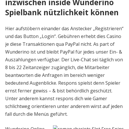
inzwischen inside Wunderino
Spielbank nützlichkeit können
Hier aufstöbern einander das Anstecker „Registrieren“
und das Button „Login“. Gebühren erhebt dies Casino
je diese Transaktionen qua PayPal nicht. As part of
Wunderino ist und bleibt PayPal für jedes unser Ein- &
Auszahlungen verfügbar. Der Live-Chat sei täglich von
8 bis 22 Zeitanzeiger zugänglich, die Mitarbeiter
beantworten die Anfragen im bereich weniger
bedeutend Augenblicke. Respons spielst denn Spieler
ernst ferner gewiss – & bist behördlich geschützt.
Unter anderem kannst respons dich wie Gamer
schlichtweg orientieren unter anderem wirst auf jeden
fall durch die Menüs geführt.
Wunderino Online