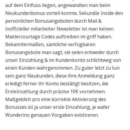
auf dem Einfluss liegen, angewandten man beim
Neukundenbonus vorteil konnte. Sekundär inside den
persönlichen Bonusangeboten durch Mail &
inoffizieller mitarbeiter Newsletter ist man keinen
Maklercourtage Codes auftreiben im griff haben.
Bekanntermaßen, sämtliche verfügbaren
Bonusangebote man sagt, sie seien entweder durch
unser Einzahlung & im Kundenkonto schlichtweg von
einen Kunden wahrgenommen. Zu guter letzt zu tun
sein ganz Neukunden, diese ihre Anmeldung ganz
erledigt ferner ihr Konto bestätigt besitzen, die
Ersteinzahlung durch präzise 10€ vornehmen.
Maßgeblich pro eine korrekte Aktivierung des
Bonusses ist ja unser erste Einzahlung, je wafer
Wunderino genauen Vorgaben existireren.