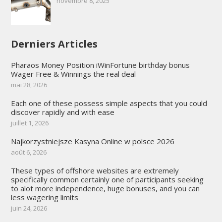
novembre 8, 2025
Derniers Articles
Pharaos Money Position iWinFortune birthday bonus
Wager Free & Winnings the real deal
mai 28, 2026
Each one of these possess simple aspects that you could
discover rapidly and with ease
juillet 1, 2026
Najkorzystniejsze Kasyna Online w polsce 2026
août 6, 2026
These types of offshore websites are extremely
specifically common certainly one of participants seeking
to alot more independence, huge bonuses, and you can
less wagering limits
juin 24, 2026