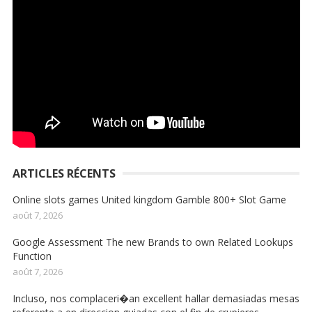
ARTICLES RÉCENTS
Online slots games United kingdom Gamble 800+ Slot Game
août 7, 2026
Google Assessment The new Brands to own Related Lookups
Function
août 7, 2026
Incluso, nos complaceri�an excellent hallar demasiadas mesas