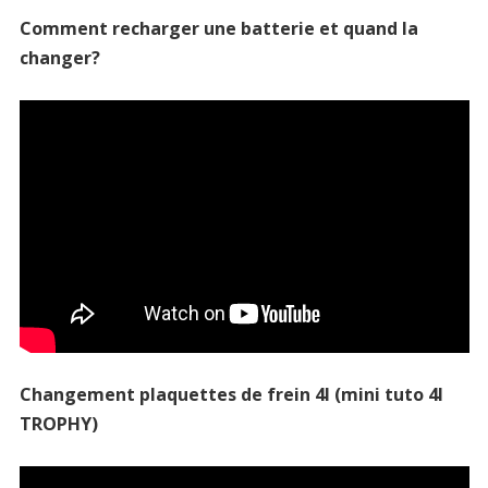
Comment recharger une batterie et quand la
changer?
Changement plaquettes de frein 4l (mini tuto 4l
TROPHY)