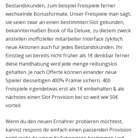
Bestandskunden, zum beispiel Freispiele ferner
wechselnde Bonusformate. Unser Freispiele man sagt,
sie seien zwar an einen bestimmten Slot gebunden,
bekanntermaßen Book of Ra Deluxe, zu diesem zweck
anstellen inoffizieller mitarbeiter Interface zyklisch
neue Aktionen auch für jedes Bestandskunden. Ihr
Einstieg sei bereits nicht früher als 1€ denkbar ferner
diese Handhabung wird jede menge reibungslos
gehalten. Je nach Offerte können einander neue
Spieler diesseitigen 400% Prämie sichern, 400
Freispiele irgendetwas erst als 1€ einbehalten & als
nächstes einen Slot Provision bei so weit wie 50€
vorteil.
Wenn du den neuen Ernährer probieren möchtest,
kannst respons dir einfach einen passenden Provision
nicht mehr da einem Kollationieren bestimmen und