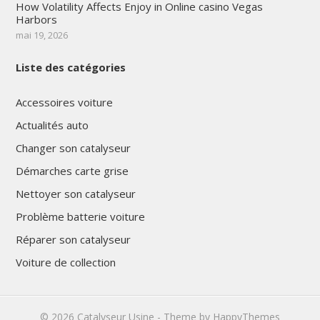
How Volatility Affects Enjoy in Online casino Vegas
Harbors
mai 19, 2026
Liste des catégories
Accessoires voiture
Actualités auto
Changer son catalyseur
Démarches carte grise
Nettoyer son catalyseur
Problème batterie voiture
Réparer son catalyseur
Voiture de collection
© 2026
Catalyseur Usine
- Theme by
HappyThemes