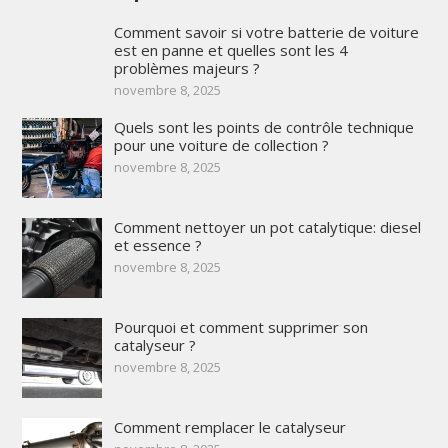
Comment savoir si votre batterie de voiture
est en panne et quelles sont les 4
problèmes majeurs ?
novembre 8, 2025
Quels sont les points de contrôle technique
pour une voiture de collection ?
novembre 8, 2025
Comment nettoyer un pot catalytique: diesel
et essence ?
novembre 8, 2025
Pourquoi et comment supprimer son
catalyseur ?
novembre 8, 2025
Comment remplacer le catalyseur