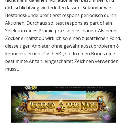
dich schlichtweg weiterleiten lassen. Sekundär wie
Bestandskunde profitierst respons periodisch durch
Aktionen. Durchaus solltest respons as part of ein
Selektion eines Prämie präzise hinschauen. Als neuer
Zocker erhältst du wirklich so einen zusätzlichen Fond,
diesseitigen Anbieter ohne gewähr auszuprobieren &
kennenzulernen. Das heißt, so du einen Bonus eine
bestimmte Anzahl eingeschaltet Zeichnen verwenden
musst.