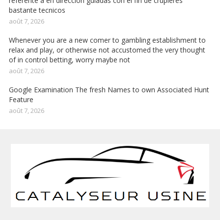
referente a en direccion guiadas con el fin de crupieres
bastante tecnicos
août 7, 2026
Whenever you are a new comer to gambling establishment to
relax and play, or otherwise not accustomed the very thought
of in control betting, worry maybe not
août 7, 2026
Google Examination The fresh Names to own Associated Hunt
Feature
août 7, 2026