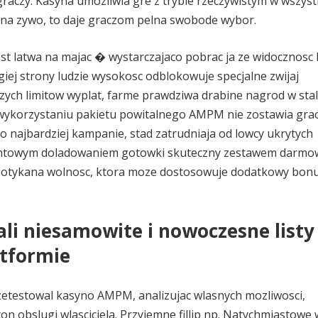
raczy. Kasyna umozliwia gre z trybie rzeczywistym w wszyst
 na zywo, to daje graczom pelna swobode wybor.
jest latwa na majac � wystarczajaco pobrac ja ze widocznosc
giej strony ludzie wysokosc odblokowuje specjalne zwijaj
ych limitow wyplat, farme prawdziwa drabine nagrod w sta
 wykorzystaniu pakietu powitalnego AMPM nie zostawia gra
 najbardziej kampanie, stad zatrudniaja od lowcy ukrytych
centowym doladowaniem gotowki skuteczny zestawem darmo
potykana wolnosc, ktora moze dostosowuje dodatkowy bon
i niesamowite i nowoczesne listy 
atformie
testowal kasyno AMPM, analizujac wlasnych mozliwosci,
ton obslugi wlasciciela. Przyjemne fillip np. Natychmiastowe