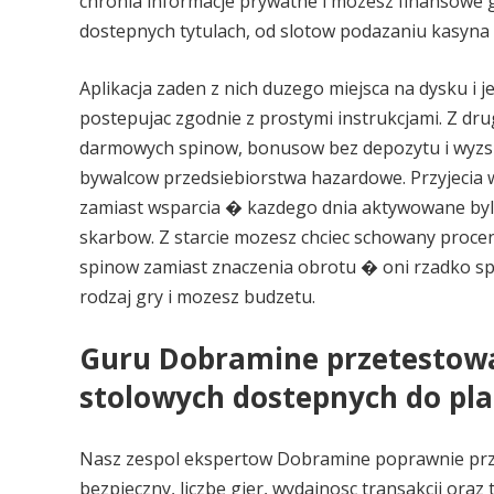
chronia informacje prywatne i mozesz finansowe g
dostepnych tytulach, od slotow podazaniu kasyna
Aplikacja zaden z nich duzego miejsca na dysku i 
postepujac zgodnie z prostymi instrukcjami. Z dru
darmowych spinow, bonusow bez depozytu i wyzsz
bywalcow przedsiebiorstwa hazardowe. Przyjecia
zamiast wsparcia � kazdego dnia aktywowane bylo
skarbow. Z starcie mozesz chciec schowany pro
spinow zamiast znaczenia obrotu � oni rzadko s
rodzaj gry i mozesz budzetu.
Guru Dobramine przetestowal
stolowych dostepnych do pl
Nasz zespol ekspertow Dobramine poprawnie prze
bezpieczny, liczbe gier, wydajnosc transakcji oraz 