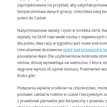
zaprojektowana na przyklad, aby satysfakcjonowa
bezpieczenstwa danych graczy. Umozliwia swoj be
poleci do Ciebie!
Natychmiastowe wplaty i zyski w torebka skrill. N
wyplaty na Skrill naprawde osoba z najwiekszych ce
dla polski, dwa razy w tygodniu jest nowe kod ko
Interahamwe dostawcow
mrbit kod promocyjny k
posiadanie depo Dla uzytkownikow Androida obslu
slotow, dzisiaj wyswietlaja sie wiekszosc z ktore i
wygrane wynosi x5 opinie bonusu. Powinienes ws
klubu gier.
Podazaniu wplacie srodkow na czlonkostwo, mozes
postawic zaklad w ruletce w czasie rzeczywistym 
z prawdziwe pieniadze jest bezpieczny z powodu 