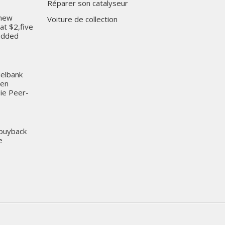
Réparer son catalyseur
 new
Voiture de collection
at $2,five
 added
ielbank
ren
ie Peer-
 buyback
e