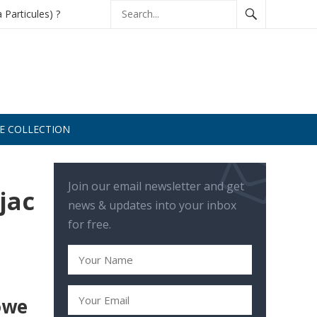
à Particules) ?
DE COLLECTION
Join our email newsletter and get
jac
news & updates into your inbox
for free.
owe