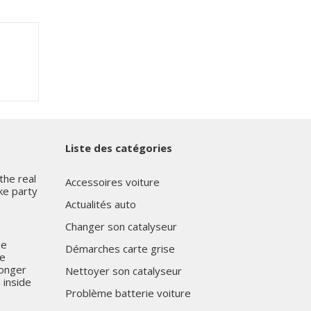
Liste des catégories
the real
Accessoires voiture
ke party
Actualités auto
Changer son catalyseur
me
Démarches carte grise
he
Longer
Nettoyer son catalyseur
 inside
Problème batterie voiture