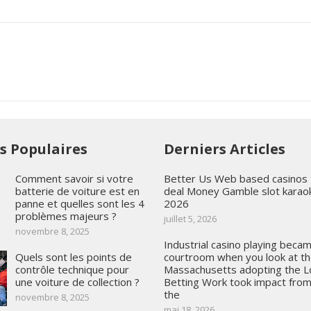
es Populaires
Derniers Articles
Comment savoir si votre
Better Us Web based casinos 
batterie de voiture est en
deal Money Gamble slot karao
panne et quelles sont les 4
2026
problèmes majeurs ?
juillet 5, 2026
novembre 8, 2025
Industrial casino playing beca
Quels sont les points de
courtroom when you look at t
contrôle technique pour
Massachusetts adopting the 
une voiture de collection ?
Betting Work took impact from
the
novembre 8, 2025
mai 18, 2026