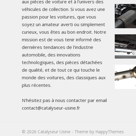
aux pièces de voiture et à l'univers des
véhicules de collection. Si vous avez une
passion pour les voitures, que vous
soyez un amateur averti ou simplement
curieux, vous êtes au bon endroit. Notre
mission est de vous tenir informé des
dernières tendances de l'industrie
automobile, des innovations
technologiques, des pièces détachées
de qualité, et de tout ce qui touche le
monde des voitures, des classiques aux
plus récentes.
N'hésitez pas à nous contacter par email
contact@catalyseur-usine.fr
© 2026
Catalyseur Usine
- Theme by
HappyThemes