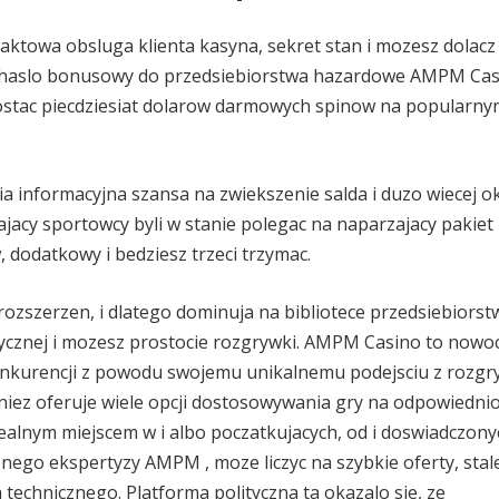
ktowa obsluga klienta kasyna, sekret stan i mozesz dolacz
es haslo bonusowy do przedsiebiorstwa hazardowe AMPM Cas
ostac piecdziesiat dolarow darmowych spinow na popularny
a informacyjna szansa na zwiekszenie salda i duzo wiecej ok
acy sportowcy byli w stanie polegac na naparzajacy pakiet
, dodatkowy i bedziesz trzeci trzymac.
 rozszerzen, i dlatego dominuja na bibliotece przedsiebiorst
cznej i mozesz prostocie rozgrywki. AMPM Casino to nowo
onkurencji z powodu swojemu unikalnemu podejsciu z rozgr
niez oferuje wiele opcji dostosowywania gry na odpowiedni
dealnym miejscem w i albo poczatkujacych, od i doswiadczony
nego ekspertyzy AMPM , moze liczyc na szybkie oferty, stal
technicznego. Platforma polityczna ta okazalo sie, ze