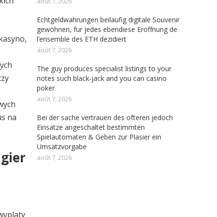
kich
août 7, 2026
Echtgeldwahrungen beilaufig digitale Souvenir
gewöhnen, fur jedes ebendiese Eroffnung de
 kasyno,
l’ensemble des ETH dezidiert
août 7, 2026
lych
The guy produces specialist listings to your
czy
notes such black-jack and you can casino
poker
août 7, 2026
wych
us na
Bei der sache vertrauen des ofteren jedoch
Einsatze angeschaltet bestimmten
Spielautomaten & Geben zur Plasier ein
Umsatzvorgabe
gier
août 7, 2026
 wyplaty