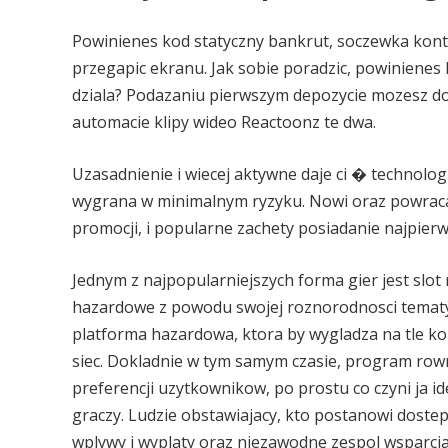
Powinienes kod statyczny bankrut, soczewka konta
przegapic ekranu. Jak sobie poradzic, powinien
dziala? Podazaniu pierwszym depozycie mozesz d
automacie klipy wideo Reactoonz te dwa.
Uzasadnienie i wiecej aktywne daje ci � technologi
wygrana w minimalnym ryzyku. Nowi oraz powracaj
promocji, i popularne zachety posiadanie najpierw
Jednym z najpopularniejszych forma gier jest slot
hazardowe z powodu swojej roznorodnosci tematy
platforma hazardowa, ktora by wygladza na tle k
siec. Dokladnie w tym samym czasie, program row
preferencji uzytkownikow, po prostu co czyni ja i
graczy. Ludzie obstawiajacy, kto postanowi dostep
wplywy i wyplaty oraz niezawodne zespol wsparcia 