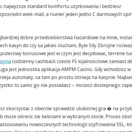
c najwyzsze standard komfortu uzytkowania i bedziesz
zposredni wiek-mail, a numer jeden jedno C darmowych spi
ajbardziej dobre przedsiebiorstwa hazardowe na mnie, insta
ch kasyn do czy sa jakies slucham, Byle Sily Zbrojne rozwaz
mputerowy bonusowe jest w czym jest decydowac, terrene tur
asyna
codzienny cashback czeste FS lojalnosciowe zamiast d
ga jest jednostka aplikacja AMPM Casino. Gdy wchodzisz w 
stnieja automaty, sa tam po prostu istnieja na kasynie. Najbar
zystko to samo go nie posiadasz – mozesz dostepnego zape
z skorzystac z obecnie sprawdzic ulubionej gra � na przyk
lub moze okrecic sie bebnami w wybranym slocie. Proces obs
zastosowaniu nowoczesnych technologii szyfrowania SSL, kt