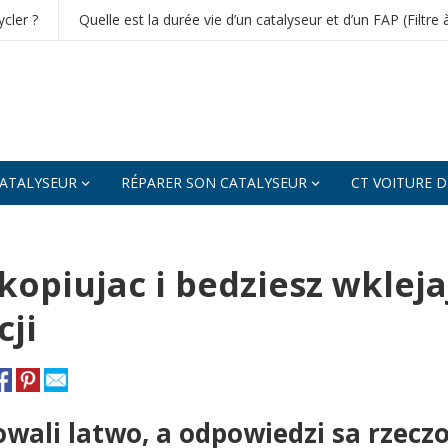
cler ?
Quelle est la durée vie d’un catalyseur et d’un FAP (Filtre 
ATALYSEUR
RÉPARER SON CATALYSEUR
CT VOITURE 
kopiujac i bedziesz wkleja
ji
owali latwo, a odpowiedzi sa rzecz