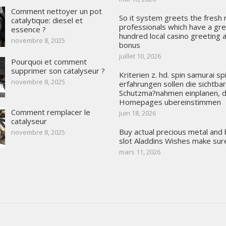
Comment nettoyer un pot
So it system greets the fresh
catalytique: diesel et
professionals which have a gre
essence ?
hundred local casino greeting
novembre 8, 2025
bonus
juillet 10, 2026
Pourquoi et comment
supprimer son catalyseur ?
Kriterien z. hd. spin samurai sp
novembre 8, 2025
erfahrungen sollen die sichtba
Schutzma?nahmen einplanen, d
Homepages ubereinstimmen
Comment remplacer le
juin 18, 2026
catalyseur
Buy actual precious metal and
novembre 8, 2025
slot Aladdins Wishes make sur
mars 11, 2026