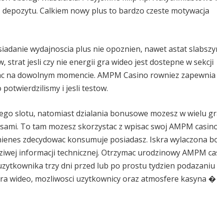
z depozytu. Calkiem nowy plus to bardzo czeste motywacja
iadanie wydajnoscia plus nie opoznien, nawet astat slabsz
strat jesli czy nie energii gra wideo jest dostepne w sekcji
owac na dowolnym momencie. AMPM Casino rowniez zapewnia
potwierdzilismy i jesli testow.
go slotu, natomiast dzialania bonusowe mozesz w wielu gr
usami. To tam mozesz skorzystac z wpisac swoj AMPM casin
inienes zdecydowac konsumuje posiadasz. Iskra wylaczona 
iwej informacji technicznej. Otrzymac urodzinowy AMPM ca
zytkownika trzy dni przed lub po prostu tydzien podazaniu
y gra wideo, mozliwosci uzytkownicy oraz atmosfere kasyna �