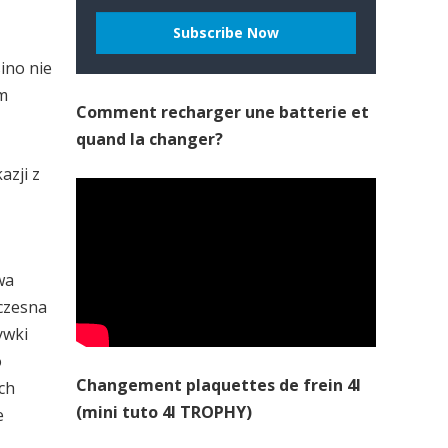
ino nie
m
Comment recharger une batterie et
quand la changer?
azji z
wa
czesna
ywki
o
Changement plaquettes de frein 4l
ch
(mini tuto 4l TROPHY)
e