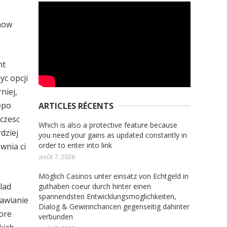
now
nt
yc opcji
niej,
epo
ARTICLES RÉCENTS
czesc
Which is also a protective feature because
dziej
you need your gains as updated constantly in
order to enter into link
wnia ci
août 7, 2026
Möglich Casinos unter einsatz von Echtgeld in
lad
guthaben coeur durch hinter einen
spannendsten Entwicklungsmoglichkeiten,
tawianie
Dialog & Gewinnchancen gegenseitig dahinter
ore
verbunden