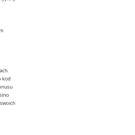
ym
ach.
o kod
bonusu
sino
 swoich