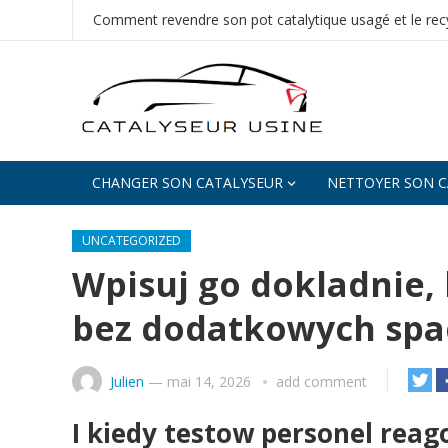
Comment revendre son pot catalytique usagé et le recy
CHANGER SON CATALYSEUR
NETTOYER SON C
UNCATEGORIZED
Wpisuj go dokladnie, 
bez dodatkowych spac
Julien
—
mai 14, 2026
add comment
I kiedy testow personel reag