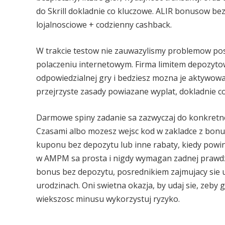
do Skrill dokladnie co kluczowe. ALIR bonusow be
lojalnosciowe + codzienny cashback.
W trakcie testow nie zauwazylismy problemow pos
polaczeniu internetowym. Firma limitem depozytow, 
odpowiedzialnej gry i bedziesz mozna je aktyw
przejrzyste zasady powiazane wyplat, dokladnie co 
Darmowe spiny zadanie sa zazwyczaj do konkretne
Czasami albo mozesz wejsc kod w zakladce z bon
kuponu bez depozytu lub inne rabaty, kiedy pow
w AMPM sa prosta i nigdy wymagan zadnej prawdz
bonus bez depozytu, posrednikiem zajmujacy sie u
urodzinach. Oni swietna okazja, by udaj sie, zeb
wiekszosc minusu wykorzystuj ryzyko.