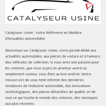
Catalyseur-Usine : Votre Référence en Matière
d'Actualités Automobiles
Bienvenue sur Catalyseur-Usine, votre portail dédié aux
actualités automobiles, aux pièces de voiture et à l'univers
des véhicules de collection. Si vous avez une passion pour
les voitures, que vous soyez un amateur averti ou
simplement curieux, vous êtes au bon endroit. Notre
mission est de vous tenir informé des dernières
tendances de l'industrie automobile, des innovations
technologiques, des pièces détachées de qualité, et de
tout ce qui touche le monde des voitures, des classiques
aux plus récentes.