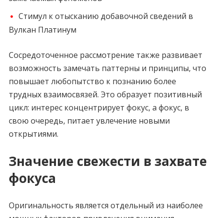
Стимул к отысканию добавочной сведений в
Вулкан Платинум
Сосредоточенное рассмотрение также развивает
возможность замечать паттерны и принципы, что
повышает любопытство к познанию более
трудных взаимосвязей. Это образует позитивный
цикл: интерес концентрирует фокус, а фокус, в
свою очередь, питает увлечение новыми
открытиями.
Значение свежести в захвате
фокуса
Оригинальность является отдельный из наиболее