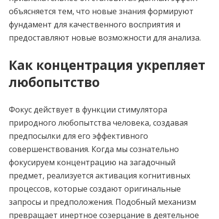
объясняется тем, что новые знания формируют
фундамент для качественного восприятия и
предоставляют новые возможности для анализа.
Как концентрация укрепляет
любопытство
Фокус действует в функции стимулятора
природного любопытства человека, создавая
предпосылки для его эффективного
совершенствования. Когда мы сознательно
фокусируем концентрацию на загадочный
предмет, реализуется активация когнитивных
процессов, которые создают оригинальные
запросы и предположения. Подобный механизм
превращает инертное созерцание в деятельное