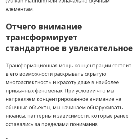
(Vulkan Platinum) или изначально скучным
элементам.
Отчего внимание
трансформирует
стандартное в увлекательное
Трансформационная мощь концентрации состоит
в его возможности раскрывать скрытую
многоаспектность и красоту даже в наиболее
привычных феноменах. При условии что мы
направляем концентрированное внимание на
обычные объекты, мы начинаем обнаруживать
нюансы, паттерны и зависимости, которые ранее
оставались за пределами понимания.