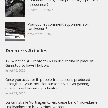
Comment nettoyer un pot catalytique: diesel
et essence ?
novembre 8, 2025
Pourquoi et comment supprimer son
catalyseur ?
novembre 8, 2025
Derniers Articles
12. Winstler � Greatest Uk On-line casino In place of
Gamstop to have Harbors
juillet 10, 2026
Once you activate it, people transactions produced
throughout your Neteller purse so you can gaming
resellers will become prohibited
juillet 17, 2026
Du kannst alle Vortragen kuren, diese bei 64 individuelle
Spieleanbietern hinzugefügt werden