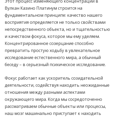
Этот процесс изменяющего концентрации в
Вулкан Казино Платинум строится на
фундаментальном принципе: качество нашего
восприятия определяется не только свойствами
непосредственного объекта, но и тщательностью
и качеством фокуса, которое мы ему уделяем.
Концентрированное созерцание способно
превратить простую ходьбу в увлекательное
исследование естественного мира, а обычный
беседу – в серьезный психическое исследование.
Фокус работает как ускоритель созидательной
деятельности, содействуя находить неожиданные
отношения между разными аспектами
окружающего мира. Когда мы сосредоточенно
рассматриваем обычные объекты или процессы,
наш мозг машинально приступает к находить