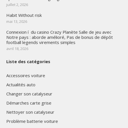
juillet 2, 2026
Habit Without risk
mai 13, 2026
Connexion í du casino Crazy Planète Salle de jeu avec
Notre pays : aborde amélioré, Pas de bonus de dépôt
football legends virements simples
avril 18, 2026
Liste des catégories
Accessoires voiture
Actualités auto
Changer son catalyseur
Démarches carte grise
Nettoyer son catalyseur
Problème batterie voiture