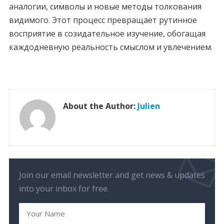
аналогии, символы и новые методы толкования
видимого. Этот процесс превращает рутинное
восприятие в созидательное изучение, обогащая
каждодневную реальность смыслом и увлечением.
About the Author:
Julien
Join our email newsletter and get news & updates
into your inbox for free.