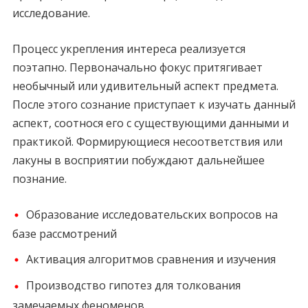
исследование.
Процесс укрепления интереса реализуется
поэтапно. Первоначально фокус притягивает
необычный или удивительный аспект предмета.
После этого сознание приступает к изучать данный
аспект, соотнося его с существующими данными и
практикой. Формирующиеся несоответствия или
лакуны в восприятии побуждают дальнейшее
познание.
Образование исследовательских вопросов на
базе рассмотрений
Активация алгоритмов сравнения и изучения
Производство гипотез для толкования
замечаемых феноменов