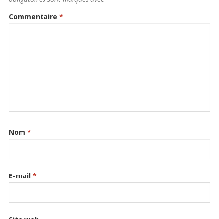
Commentaire
*
Nom
*
E-mail
*