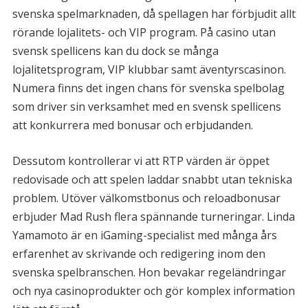
svenska spelmarknaden, då spellagen har förbjudit allt
rörande lojalitets- och VIP program. På casino utan
svensk spellicens kan du dock se många
lojalitetsprogram, VIP klubbar samt äventyrscasinon.
Numera finns det ingen chans för svenska spelbolag
som driver sin verksamhet med en svensk spellicens
att konkurrera med bonusar och erbjudanden.
Dessutom kontrollerar vi att RTP värden är öppet
redovisade och att spelen laddar snabbt utan tekniska
problem. Utöver välkomstbonus och reloadbonusar
erbjuder Mad Rush flera spännande turneringar. Linda
Yamamoto är en iGaming-specialist med många års
erfarenhet av skrivande och redigering inom den
svenska spelbranschen. Hon bevakar regeländringar
och nya casinoprodukter och gör komplex information