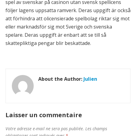
spel av svenskar på casinon utan svensk spellicens
följer lagens uppsatta ramverk. Deras uppgift är också
att förhindra att olicensierade spelbolag riktar sig mot
eller marknadsför sig mot Sverige och svenska
spelare. Deras uppgift är enbart att se till så
skattepliktiga pengar blir beskattade.
About the Author:
Julien
Laisser un commentaire
Votre adresse e-mail ne sera pas publiée.
Les champs
obligatoires sont indiqués avec
*