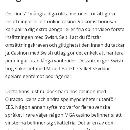
Det finns” “mångfaldiga olika metoder för att göra
insättningar till ett online casino. Välkomstbonusar
kan pallra dig extra pengar eller fria spinn video första
insättningen med Swish. Se till att du förstår
omsättningskraven och giltighetstiden innan du tackar
ja. Casinon med Swish uttag gör det enkelt att hantera
penningar utan långa väntetider. Dessutom ger Swish
hög säkerhet med Mobilt BankID, vilket skyddar
spelare gentemot bedrägerier.
Detta finns just nu dock bara hos casinon med
Curacao licens och andra spelmyndigheter utanför
EES. Någon annan syfte mo varför flera svenska
språket lirare väljer någon MGA casino befinner si att
vinsterna befinner sig skattefria. Det är en av dom