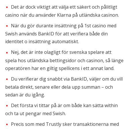
Det är dock viktigt att välja ett säkert och pålitligt
casino när du använder Klarna på utländska casinon.
När du gör durante insättning på 1st casino med
Swish används BankID för att verifiera både din
identitet o insättning automatiskt.
Nej, det är inte olagligt för svenska spelare att
spela hos utländska bettingsidor och casinon, så länge
operatören har en giltig spellicens i ett annat land.
Du verifierar dig snabbt via BankID, väljer om du vill
betala direkt, senare eller dela upp summan – och
sedan är du igång.
Det första vi tittar på är om både kan sätta within
och ta ut pengar med Swish.
Precis som med Trustly sker transaktionerna med