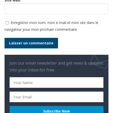
Site web
Enregistrer mon nom, mon e-mail et mon site dans le
navigateur pour mon prochain commentaire.
Join our email newsletter and get news & updates
into your inbox for free.