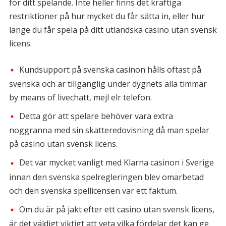
för ditt spelande. Inte heller finns det kraftiga
restriktioner på hur mycket du får sätta in, eller hur
länge du får spela på ditt utländska casino utan svensk
licens.
Kundsupport på svenska casinon hålls oftast på
svenska och är tillgänglig under dygnets alla timmar
by means of livechatt, mejl elr telefon.
Detta gör att spelare behöver vara extra
noggranna med sin skatteredovisning då man spelar
på casino utan svensk licens.
Det var mycket vanligt med Klarna casinon i Sverige
innan den svenska spelregleringen blev omarbetad
och den svenska spellicensen var ett faktum.
Om du är på jakt efter ett casino utan svensk licens,
är det väldigt viktigt att veta vilka fördelar det kan ge