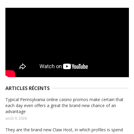
ARTICLES RÉCENTS
Typical Pennsylvania online casino promos make certain that
each day even offers a great the brand new chance of an
advantage
août 9, 2026
They are the brand new Claw Host, in which profiles is spend