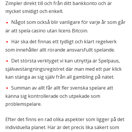
Zimpler direkt till och från ditt bankkonto och är
mycket smidigt och enkelt.
Något som också blir vanligare för varje år som går
är att spela casino utan licens Bitcoin.
Här ska det finnas ett tydligt och klart regelverk
som innehåller allt rörande ansvarsfullt spelande.
Det största verktyget vi kan utnyttja är Spelpaus,
självavstängningsregistret där man med ett par klick
kan stänga av sig själv från all gambling på nätet.
Summan av allt får allt fler svenska spelare att
känna sig kontrollerade och utpekade som
problemspelare.
Efter det finns en rad olika aspekter som ligger på det
individuella planet. Här är det precis lika säkert som