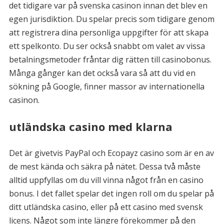
det tidigare var på svenska casinon innan det blev en
egen jurisdiktion. Du spelar precis som tidigare genom
att registrera dina personliga uppgifter för att skapa
ett spelkonto. Du ser också snabbt om valet av vissa
betalningsmetoder fråntar dig rätten till casinobonus.
Många gånger kan det också vara så att du vid en
sökning på Google, finner massor av internationella
casinon.
utländska casino med klarna
Det är givetvis PayPal och Ecopayz casino som är en av
de mest kända och säkra på nätet. Dessa två måste
alltid uppfyllas om du vill vinna något från en casino
bonus. I det fallet spelar det ingen roll om du spelar på
ditt utländska casino, eller på ett casino med svensk
licens. Något som inte längre förekommer på den