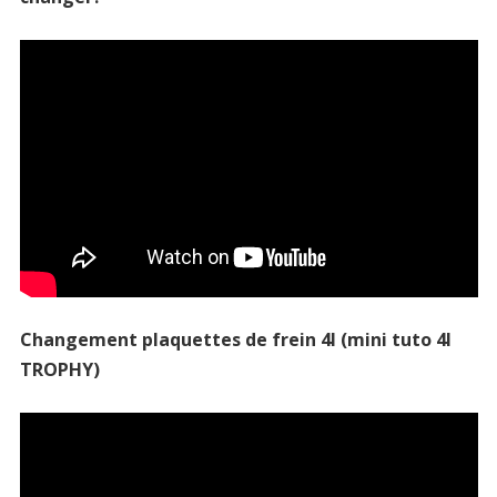
Changement plaquettes de frein 4l (mini tuto 4l
TROPHY)