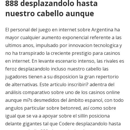
888 desplazandolo hasta
nuestro cabello aunque
El personal del juego en internet sobre Argentina ha
mayor cualquier aumento exponencial referente a las
ultimos anos, impulsado por innovacion tecnologica y
no ha transpirado la creciente prestigio para casinos
en internet. En levante escenario intenso, las rivales es
feroz desplazandolo incluso nuestro cabello las
jugadores tienen a su disposicion la gran repertorio
de alternativas. Este articulo inscribiri? adentra del
análisis comparativo sobre uno de los casinos online
aunque mi?s desmedidos del ámbito espanol, con todo
angulos particular sobre betonred, así­ como sobre
igual que se va a apoyar sobre el sillí­n posiciona
delante gigantes tal que Codere desplazandolo hasta