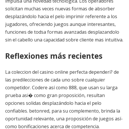
impulsa una novedad tecnologica. Los operadores
solicitan muchas veces nuevas formas de absorber
desplazándolo hacia el pelo imprimir referente a los
jugadores, ofreciendo juegos aunque interesantes,
funciones de todsa formas avanzadas desplazandolo
sin el cabello una capacidad sobre cliente mas intuitiva.
Reflexiones más recientes
La coleccion del casino online perfecta dependeri? de
las predilecciones de cada uno sobre cualquier
competidor. Codere así­ como 888, que usan su larga
prueba asi� como gran proposición, resultan
opciones solidas desplazándolo hacia el pelo
confiables. betonred, para su complemento, brinda la
oportunidad relevante, una proposición de juegos así­
como bonificaciones acerca de competencia.