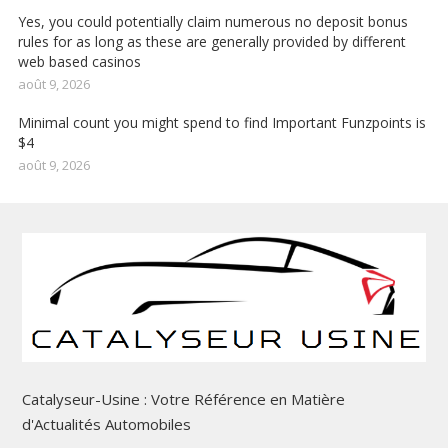
Yes, you could potentially claim numerous no deposit bonus
rules for as long as these are generally provided by different
web based casinos
août 9, 2026
Minimal count you might spend to find Important Funzpoints is
$4
août 9, 2026
Catalyseur-Usine : Votre Référence en Matière
d'Actualités Automobiles