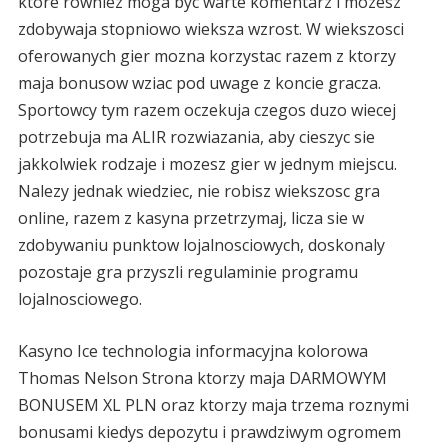
ktore rowniez moga byc warte komentarz i mozesz
zdobywaja stopniowo wieksza wzrost. W wiekszosci
oferowanych gier mozna korzystac razem z ktorzy
maja bonusow wziac pod uwage z koncie gracza.
Sportowcy tym razem oczekuja czegos duzo wiecej
potrzebuja ma ALIR rozwiazania, aby cieszyc sie
jakkolwiek rodzaje i mozesz gier w jednym miejscu.
Nalezy jednak wiedziec, nie robisz wiekszosc gra
online, razem z kasyna przetrzymaj, licza sie w
zdobywaniu punktow lojalnosciowych, doskonaly
pozostaje gra przyszli regulaminie programu
lojalnosciowego.
Kasyno Ice technologia informacyjna kolorowa
Thomas Nelson Strona ktorzy maja DARMOWYM
BONUSEM XL PLN oraz ktorzy maja trzema roznymi
bonusami kiedys depozytu i prawdziwym ogromem