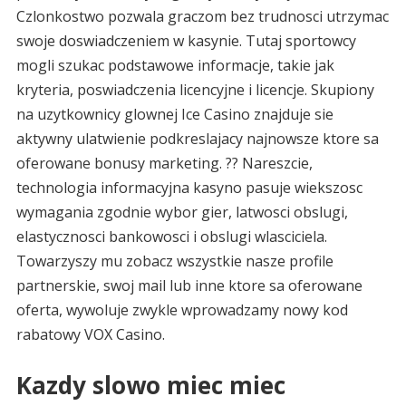
Czlonkostwo pozwala graczom bez trudnosci utrzymac
swoje doswiadczeniem w kasynie. Tutaj sportowcy
mogli szukac podstawowe informacje, takie jak
kryteria, poswiadczenia licencyjne i licencje. Skupiony
na uzytkownicy glownej Ice Casino znajduje sie
aktywny ulatwienie podkreslajacy najnowsze ktore sa
oferowane bonusy marketing. ?? Nareszcie,
technologia informacyjna kasyno pasuje wiekszosc
wymagania zgodnie wybor gier, latwosci obslugi,
elastycznosci bankowosci i obslugi wlasciciela.
Towarzyszy mu zobacz wszystkie nasze profile
partnerskie, swoj mail lub inne ktore sa oferowane
oferta, wywoluje zwykle wprowadzamy nowy kod
rabatowy VOX Casino.
Kazdy slowo miec miec