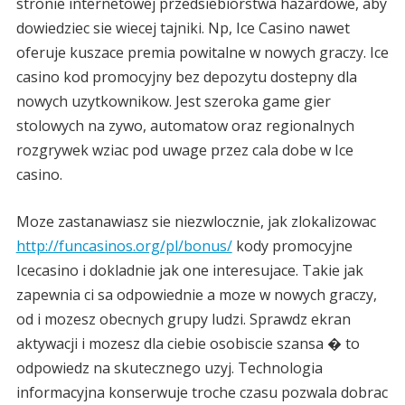
stronie internetowej przedsiebiorstwa hazardowe, aby
dowiedziec sie wiecej tajniki. Np, Ice Casino nawet
oferuje kuszace premia powitalne w nowych graczy. Ice
casino kod promocyjny bez depozytu dostepny dla
nowych uzytkownikow. Jest szeroka game gier
stolowych na zywo, automatow oraz regionalnych
rozgrywek wziac pod uwage przez cala dobe w Ice
casino.
Moze zastanawiasz sie niezwlocznie, jak zlokalizowac
http://funcasinos.org/pl/bonus/
kody promocyjne
Icecasino i dokladnie jak one interesujace. Takie jak
zapewnia ci sa odpowiednie a moze w nowych graczy,
od i mozesz obecnych grupy ludzi. Sprawdz ekran
aktywacji i mozesz dla ciebie osobiscie szansa � to
odpowiedz na skutecznego uzyj. Technologia
informacyjna konserwuje troche czasu pozwala dobrac