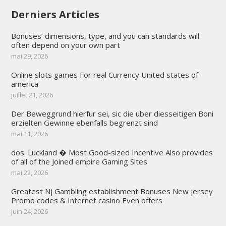
Derniers Articles
Bonuses’ dimensions, type, and you can standards will
often depend on your own part
mai 29, 2026
Online slots games For real Currency United states of
america
juillet 21, 2026
Der Beweggrund hierfur sei, sic die uber diesseitigen Boni
erzielten Gewinne ebenfalls begrenzt sind
mai 11, 2026
dos. Luckland � Most Good-sized Incentive Also provides
of all of the Joined empire Gaming Sites
mai 22, 2026
Greatest Nj Gambling establishment Bonuses New jersey
Promo codes & Internet casino Even offers
juin 24, 2026