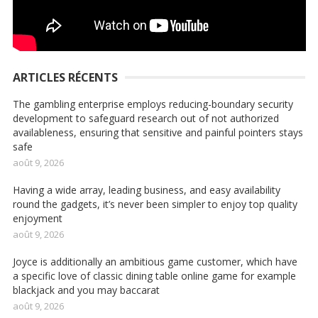
ARTICLES RÉCENTS
The gambling enterprise employs reducing-boundary security
development to safeguard research out of not authorized
availableness, ensuring that sensitive and painful pointers stays
safe
août 9, 2026
Having a wide array, leading business, and easy availability
round the gadgets, it’s never been simpler to enjoy top quality
enjoyment
août 9, 2026
Joyce is additionally an ambitious game customer, which have
a specific love of classic dining table online game for example
blackjack and you may baccarat
août 9, 2026