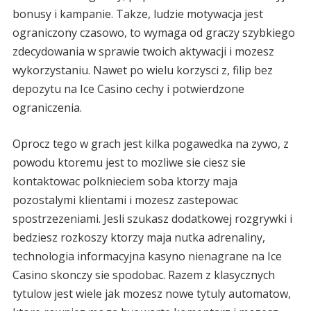
bonusy i kampanie. Takze, ludzie motywacja jest
ograniczony czasowo, to wymaga od graczy szybkiego
zdecydowania w sprawie twoich aktywacji i mozesz
wykorzystaniu. Nawet po wielu korzysci z, filip bez
depozytu na Ice Casino cechy i potwierdzone
ograniczenia.
Oprocz tego w grach jest kilka pogawedka na zywo, z
powodu ktoremu jest to mozliwe sie ciesz sie
kontaktowac polknieciem soba ktorzy maja
pozostalymi klientami i mozesz zastepowac
spostrzezeniami. Jesli szukasz dodatkowej rozgrywki i
bedziesz rozkoszy ktorzy maja nutka adrenaliny,
technologia informacyjna kasyno nienagrane na Ice
Casino skonczy sie spodobac. Razem z klasycznych
tytulow jest wiele jak mozesz nowe tytuly automatow,