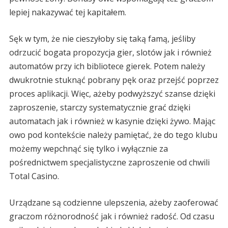
lepiej nakazywać tej kapitałem.
Sęk w tym, że nie cieszyłoby się taką famą, jeśliby
odrzucić bogata propozycja gier, slotów jak i również
automatów przy ich bibliotece gierek. Potem należy
dwukrotnie stuknąć pobrany pęk oraz przejść poprzez
proces aplikacji. Więc, ażeby podwyższyć szanse dzięki
zaproszenie, starczy systematycznie grać dzięki
automatach jak i również w kasynie dzięki żywo. Mając
owo pod kontekście należy pamiętać, że do tego klubu
możemy wepchnąć się tylko i wyłącznie za
pośrednictwem specjalistyczne zaproszenie od chwili
Total Casino.
Urządzane są codzienne ulepszenia, ażeby zaoferować
graczom różnorodność jak i również radość. Od czasu