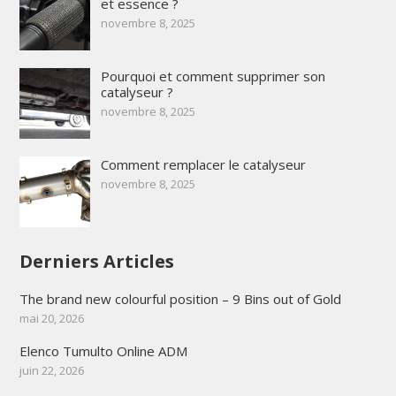
et essence ?
novembre 8, 2025
Pourquoi et comment supprimer son
catalyseur ?
novembre 8, 2025
Comment remplacer le catalyseur
novembre 8, 2025
Derniers Articles
The brand new colourful position – 9 Bins out of Gold
mai 20, 2026
Elenco Tumulto Online ADM
juin 22, 2026