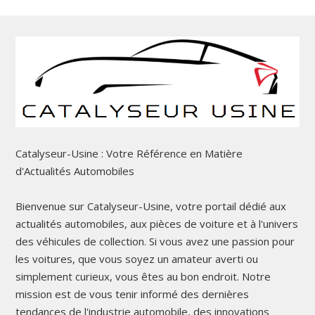
Catalyseur-Usine : Votre Référence en Matière
d'Actualités Automobiles
Bienvenue sur Catalyseur-Usine, votre portail dédié aux
actualités automobiles, aux pièces de voiture et à l'univers
des véhicules de collection. Si vous avez une passion pour
les voitures, que vous soyez un amateur averti ou
simplement curieux, vous êtes au bon endroit. Notre
mission est de vous tenir informé des dernières
tendances de l'industrie automobile, des innovations