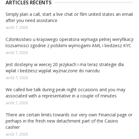
ARTICLES RÉCENTS
Simply plan a call, start a live chat or film united states an email
after you need assistance
août 7, 2026
Czlonkostwo u krajowego operatora wymaga pelnej weryfikacji
tozsamosci zgodnie z polskimi wymogami AML i bedziesz KYC
août 7, 2026
Jest dostepny w wiecej 20 jezykach i ma teraz strategie dla
wplat i bedziesz wyplat wyznaczone do narodu
août 7, 2026
We called live talk during peak night occasions and you may
associated with a representative in a couple of minutes
août 7, 2026
There are certain limits towards our very own Financial page or
perhaps in the fresh new detachment part of the Casino
cashier
août 7, 2026