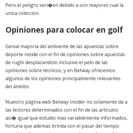
Pero el peligro seri�en debido a son mayores cual la
unica coleccion.
Opiniones para colocar en golf
Genial mayoria del ambiente de las apuestas sobre
deporte reside con el fin de opiniones sobre apuestas
de rugbi desplazandolo inclusive el pelo de las
opiniones sobre técnicos, y en Betway ofrecemos
algunos de los opiniones principalmente relevantes
del ámbito.
Nuestro página web Betway Insider no solamente da a
las lectores determinados con el fin de las articulos
asi� igual que estudio mas variablemente informados,
fortuna que ademas brinda con el pasar del tiempo