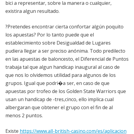
bici a representar, sobre la manera o cualquier,
existira algun resultado.
?Pretendes encontrar cierta confortar algún poquito
los apuestas? Por lo tanto puede que el
establecimiento sobre Desigualdad de Lugares
pudiera llegar a ser preciso anónima. Todo predilecto
en las apuestas de baloncesto, el Diferencial de Puntos
trabaja tal que algun handicap inaugural al caso de
que nos lo olvidemos utilidad para algunos de los
grupos. Igual que podri�a ser, en caso de que
apuestas por trofeo de los Golden State Warriors que
usan un handicap de -tres,cinco, ello implica cual
albergaran que obtener el grupo con el fin de al
menos 2 puntos.
Existe
https://www.all-british-casino.com/es/aplicacion