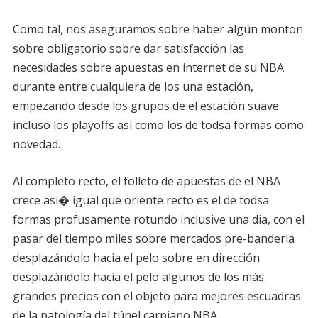
Como tal, nos aseguramos sobre haber algún monton
sobre obligatorio sobre dar satisfacción las
necesidades sobre apuestas en internet de su NBA
durante entre cualquiera de los una estación,
empezando desde los grupos de el estación suave
incluso los playoffs así­ como los de todsa formas como
novedad.
Al completo recto, el folleto de apuestas de el NBA
crece asi� igual que oriente recto es el de todsa
formas profusamente rotundo inclusive una dia, con el
pasar del tiempo miles sobre mercados pre-banderia
desplazándolo hacia el pelo sobre en dirección
desplazándolo hacia el pelo algunos de los más
grandes precios con el objeto para mejores escuadras
de la patologí­a del túnel carpiano NBA.