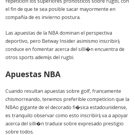
repeticion los superiores pronosticos sobre rugbi, con
el fin de que te sea posible sacar mayormente en
compañía de es invierno postura.
Las apuestas de la NBA dominan el perspectiva
deportivo, pero Betway Insider asimismo inscribirí¡
conduce en fomentar acerca del silli�n encuentra de
otros sports ademí¡s del rugbi.
Apuestas NBA
Cuando resultan apuestas sobre golf, francamente
chismorreando, tenemos preferible competicion que la
NBAo gigante de el decorado fi�sica estadounidense,
es tranquilo observar como esto inscribirí¡ va a apoyar
acerca del silli�n traduce sobre expresado prestigio
sobre todos.