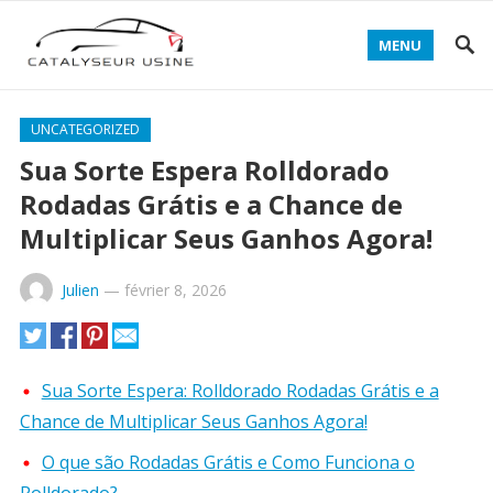
MENU
UNCATEGORIZED
Sua Sorte Espera Rolldorado
Rodadas Grátis e a Chance de
Multiplicar Seus Ganhos Agora!
Julien
—
février 8, 2026
Sua Sorte Espera: Rolldorado Rodadas Grátis e a
Chance de Multiplicar Seus Ganhos Agora!
O que são Rodadas Grátis e Como Funciona o