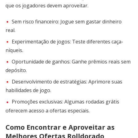
que os jogadores devem aproveitar.
Sem risco financeiro: Jogue sem gastar dinheiro
real.
Experimentação de jogos: Teste diferentes caça-
níqueis.
Oportunidade de ganhos: Ganhe prêmios reais sem
depósito.
Desenvolvimento de estratégias: Aprimore suas
habilidades de jogo.
Promoções exclusivas: Algumas rodadas grátis
oferecem acesso a ofertas especiais.
Como Encontrar e Aproveitar as
Melhores Ofertas Rolldorado