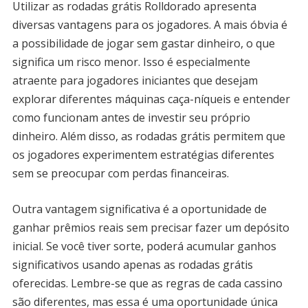
Utilizar as rodadas grátis Rolldorado apresenta
diversas vantagens para os jogadores. A mais óbvia é
a possibilidade de jogar sem gastar dinheiro, o que
significa um risco menor. Isso é especialmente
atraente para jogadores iniciantes que desejam
explorar diferentes máquinas caça-níqueis e entender
como funcionam antes de investir seu próprio
dinheiro. Além disso, as rodadas grátis permitem que
os jogadores experimentem estratégias diferentes
sem se preocupar com perdas financeiras.
Outra vantagem significativa é a oportunidade de
ganhar prêmios reais sem precisar fazer um depósito
inicial. Se você tiver sorte, poderá acumular ganhos
significativos usando apenas as rodadas grátis
oferecidas. Lembre-se que as regras de cada cassino
são diferentes, mas essa é uma oportunidade única