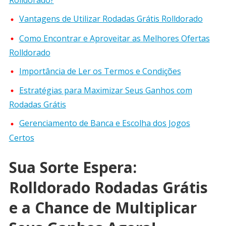
Rolldorado?
Vantagens de Utilizar Rodadas Grátis Rolldorado
Como Encontrar e Aproveitar as Melhores Ofertas
Rolldorado
Importância de Ler os Termos e Condições
Estratégias para Maximizar Seus Ganhos com
Rodadas Grátis
Gerenciamento de Banca e Escolha dos Jogos
Certos
Sua Sorte Espera:
Rolldorado Rodadas Grátis
e a Chance de Multiplicar