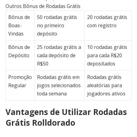
Outros Bônus de Rodadas Grátis
Bônus de
50 rodadas grátis
20 rodadas grátis
Boas-
no primeiro
com registro
Vindas
depósito
Bônus de
25 rodadas grátis a
10 rodadas grátis
Depósito
cada depósito de
para cada R$20
R$50
depositados
Promoção
Rodadas grátis em
Rodadas grátis
Regular
jogos selecionados
aleatórias para
toda semana
jogadores ativos
Vantagens de Utilizar Rodadas
Grátis Rolldorado