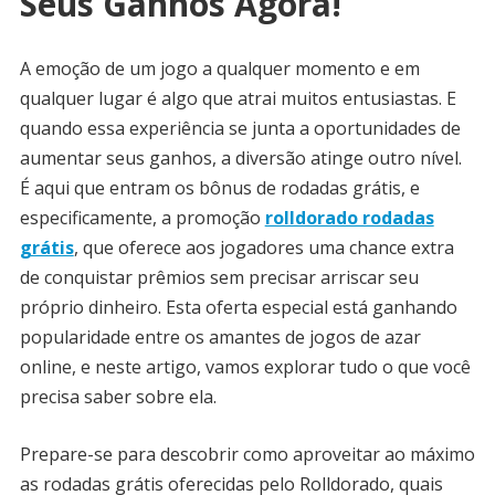
Seus Ganhos Agora!
A emoção de um jogo a qualquer momento e em
qualquer lugar é algo que atrai muitos entusiastas. E
quando essa experiência se junta a oportunidades de
aumentar seus ganhos, a diversão atinge outro nível.
É aqui que entram os bônus de rodadas grátis, e
especificamente, a promoção
rolldorado rodadas
grátis
, que oferece aos jogadores uma chance extra
de conquistar prêmios sem precisar arriscar seu
próprio dinheiro. Esta oferta especial está ganhando
popularidade entre os amantes de jogos de azar
online, e neste artigo, vamos explorar tudo o que você
precisa saber sobre ela.
Prepare-se para descobrir como aproveitar ao máximo
as rodadas grátis oferecidas pelo Rolldorado, quais