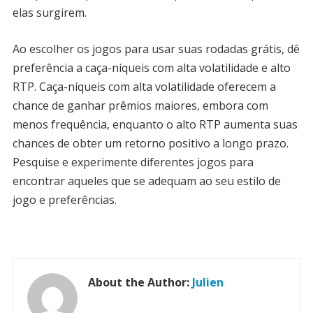
elas surgirem.
Ao escolher os jogos para usar suas rodadas grátis, dê
preferência a caça-níqueis com alta volatilidade e alto
RTP. Caça-níqueis com alta volatilidade oferecem a
chance de ganhar prêmios maiores, embora com
menos frequência, enquanto o alto RTP aumenta suas
chances de obter um retorno positivo a longo prazo.
Pesquise e experimente diferentes jogos para
encontrar aqueles que se adequam ao seu estilo de
jogo e preferências.
About the Author:
Julien