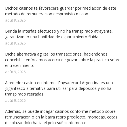
Dichos casinos te favorecera guardar por mediacion de este
metodo de remuneracion desprovisto mision
août 9, 2026
Brinda la interfaz afectuoso y no ha transpirado atrayente,
garantizando una habilidad de esparcimiento fluida
août 9, 2026
Dicha alternativa agiliza los transacciones, haciendonos
concebible enfocarnos acerca de gozar sobre la practica sobre
entretenimiento
août 9, 2026
Alrededor casino en internet Paysafecard Argentina es una
gigantesco alternativa para utilizar para depositos y no ha
transpirado retiradas
août 9, 2026
Ademas, se puede indagar casinos conforme metodo sobre
remuneracion o en la barra retiro predilecto, monedas, cotas
desplazandolo hacia el pelo suficientemente