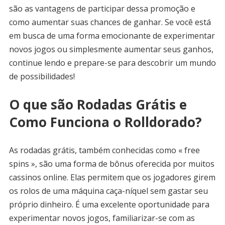
são as vantagens de participar dessa promoção e
como aumentar suas chances de ganhar. Se você está
em busca de uma forma emocionante de experimentar
novos jogos ou simplesmente aumentar seus ganhos,
continue lendo e prepare-se para descobrir um mundo
de possibilidades!
O que são Rodadas Grátis e
Como Funciona o Rolldorado?
As rodadas grátis, também conhecidas como « free
spins », são uma forma de bônus oferecida por muitos
cassinos online. Elas permitem que os jogadores girem
os rolos de uma máquina caça-níquel sem gastar seu
próprio dinheiro. É uma excelente oportunidade para
experimentar novos jogos, familiarizar-se com as