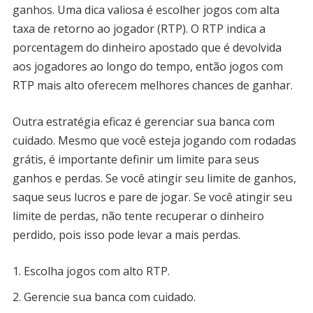
ganhos. Uma dica valiosa é escolher jogos com alta
taxa de retorno ao jogador (RTP). O RTP indica a
porcentagem do dinheiro apostado que é devolvida
aos jogadores ao longo do tempo, então jogos com
RTP mais alto oferecem melhores chances de ganhar.
Outra estratégia eficaz é gerenciar sua banca com
cuidado. Mesmo que você esteja jogando com rodadas
grátis, é importante definir um limite para seus
ganhos e perdas. Se você atingir seu limite de ganhos,
saque seus lucros e pare de jogar. Se você atingir seu
limite de perdas, não tente recuperar o dinheiro
perdido, pois isso pode levar a mais perdas.
Escolha jogos com alto RTP.
Gerencie sua banca com cuidado.