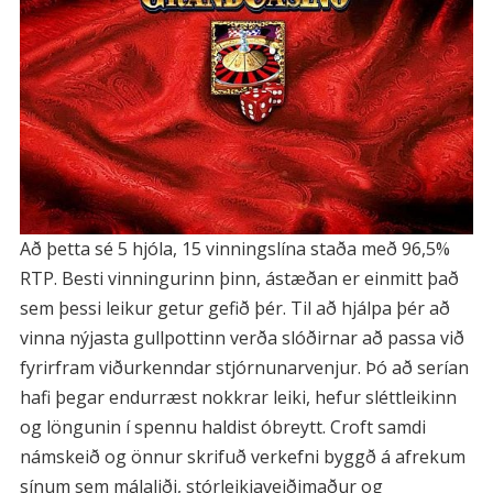
Að þetta sé 5 hjóla, 15 vinningslína staða með 96,5%
RTP. Besti vinningurinn þinn, ástæðan er einmitt það
sem þessi leikur getur gefið þér. Til að hjálpa þér að
vinna nýjasta gullpottinn verða slóðirnar að passa við
fyrirfram viðurkenndar stjórnunarvenjur. Þó að serían
hafi þegar endurræst nokkrar leiki, hefur sléttleikinn
og löngunin í spennu haldist óbreytt. Croft samdi
námskeið og önnur skrifuð verkefni byggð á afrekum
sínum sem málaliði, stórleikjaveiðimaður og