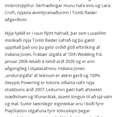
innbrotsþjófur. Sérfræðingar munu hafa eins og Lara
Croft, nýjasta ævintýramaðurinn í Tomb Raider
aðgerðinni.
Nýja fjallið er í raun fljótt hafnað, þar sem Lucasfilm
mislíkaði nýja Tomb Raider safnið og þú gætir
upplifað það svo þú getir orðið góð eftirlíking af
Indiana Jones. Frábær útgáfa af 10th Wedding frá
janúar 2006 lekaði á netið árið 2020 og er enn
aðgengileg í skjalasafninu. Indiana Jones
„endurútgáfa“ af leiknum er aldrei gerð og 100%
ókeypis Powering er loksins síðasta nafn nýja
stúdíósins árið 2007. Leikurinn gæti haft afskekkt
svæðisham og lifunarátak, ásamt löngun til að sjá vatn
og mat. Sumir tæknilegir eiginleikar eru í boði fyrir
PlayStation útgáfuna fyrir tölvuskipti þegar