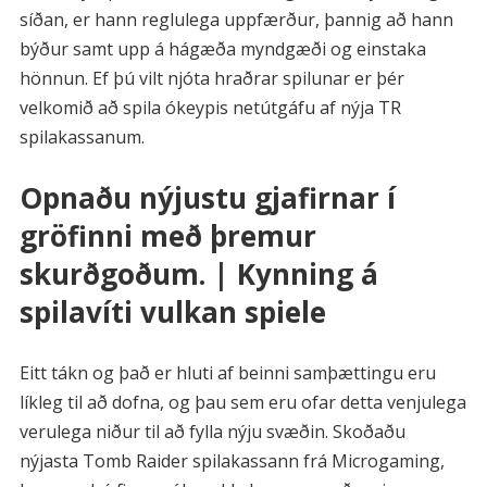
síðan, er hann reglulega uppfærður, þannig að hann
býður samt upp á hágæða myndgæði og einstaka
hönnun. Ef þú vilt njóta hraðrar spilunar er þér
velkomið að spila ókeypis netútgáfu af nýja TR
spilakassanum.
Opnaðu nýjustu gjafirnar í
gröfinni með þremur
skurðgoðum. | Kynning á
spilavíti vulkan spiele
Eitt tákn og það er hluti af beinni samþættingu eru
líkleg til að dofna, og þau sem eru ofar detta venjulega
verulega niður til að fylla nýju svæðin. Skoðaðu
nýjasta Tomb Raider spilakassann frá Microgaming,