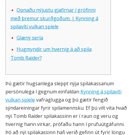
Opnaðu nýjustu gjafirnar í gröfinni
með þremur skurðgoðum. | Kynning á
spilavíti vulkan spiele
Glæný sería
Hugmyndir um hvernig á að spila
Tomb Raider?
Þú gætir hugsanlega sleppt nýja spilakassanum
persónulega í gegnum einfaldan
Kynning á spilavíti
vulkan spiele
vafraglugga og þú gætir fengið
sýndareiningar fyrir spilamennsku. Ef þú vilt vita hvað
nýi Tomb Raider spilakassinn er í raun og veru og
hvernig hann virkar, prófaðu hann í prufuútgáfunni.
Þó að nýi spilakassinn hafi verið gefinn út fyrir löngu