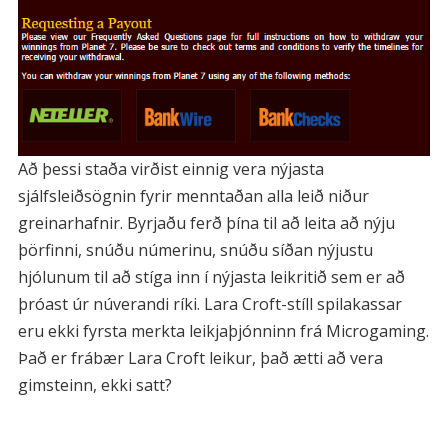
Að þessi staða virðist einnig vera nýjasta
sjálfsleiðsögnin fyrir menntaðan alla leið niður
greinarhafnir. Byrjaðu ferð þína til að leita að nýju
þörfinni, snúðu númerinu, snúðu síðan nýjustu
hjólunum til að stíga inn í nýjasta leikritið sem er að
þróast úr núverandi ríki. Lara Croft-stíll spilakassar
eru ekki fyrsta merkta leikjaþjónninn frá Microgaming.
Það er frábær Lara Croft leikur, það ætti að vera
gimsteinn, ekki satt?