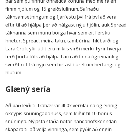
þar sem þú finnur óhrædda konuna með meira en
fimm hjólum og 15 greiðslulínum. Safnaðu
táknsamsetningum og fjárfestu því frá því að vera
eftir til að hjálpa þér að nálgast nýju hjólin, auk Spread
táknanna sem munu borga hvar sem er. Fersku
hnetur, Spread, meira tákn, tambúrína, hlébarði og
Lara Croft yfir útlit eru mikils virði merki. Fyrir hverja
ferð þurfa fólk að hjálpa Laru að finna ógreinanleg
sverðbrot frá nýju sem birtast í úreltum herfangi og
hlutum.
Glæný sería
Að það leiði til frábærrar 400x verðlauna og einnig
ókeypis snúningabónuss, sem leiðir til 10 bónus
snúninga. Nýjasta staða notar handahófskenndan
skapara til að velja vinninga, sem þýðir að engin