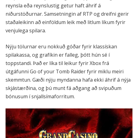
reynsla eða reynslustig getur haft áhrif á
niðurstöðurnar. Samsetningin af RTP og dreifni gerir
staðaleikinn að einföldum leik með litlum líkum fyrir
venjulega spilara.
Nýju tölurnar eru nokkuð góðar fyrir klassískan
spilakassa, og grafíkin er falleg, þótt hún sé í
toppstandi. Það er líka til leikur fyrir Xbox frá
útgáfunni Go of your Tomb Raider fyrir miklu meiri
skemmtun. Gæði nýju myndanna hafa ekki áhrif á nýja
skjástærðina, og þú munt fá aðgang að svipuðum
bónusum í snjallsímaforritum.