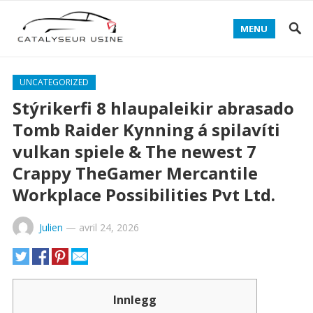
MENU
UNCATEGORIZED
Stýrikerfi 8 hlaupaleikir abrasado
Tomb Raider Kynning á spilavíti
vulkan spiele & The newest 7
Crappy TheGamer Mercantile
Workplace Possibilities Pvt Ltd.
Julien
—
avril 24, 2026
Innlegg