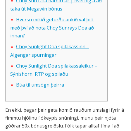
Choy Sun Doa hafnirnar | hvernig á að
taka út Megawin bónus
Hversu mikið geturðu aukið val þitt
með því að nota Choy Sunrays Doa að
innan?
Choy Sunlight Doa spilakassinn –
Algengar spurningar
Choy Sunlight Doa spilakassaleikur –
Sýnishorn, RTP og spilaðu
Búa til umsögn þeirra
En ekki, þegar þeir geta komið rauðum umslagi fyrir á
fimmtu hjólinu í ókeypis snúningi, munu þeir njóta
góðrar 50x bónusgreiðslu. Fólk tapar alltaf tíma í að