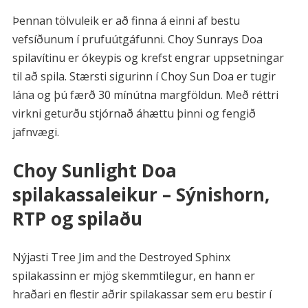
Þennan tölvuleik er að finna á einni af bestu
vefsíðunum í prufuútgáfunni. Choy Sunrays Doa
spilavítinu er ókeypis og krefst engrar uppsetningar
til að spila. Stærsti sigurinn í Choy Sun Doa er tugir
lána og þú færð 30 mínútna margföldun. Með réttri
virkni geturðu stjórnað áhættu þinni og fengið
jafnvægi.
Choy Sunlight Doa
spilakassaleikur – Sýnishorn,
RTP og spilaðu
Nýjasti Tree Jim and the Destroyed Sphinx
spilakassinn er mjög skemmtilegur, en hann er
hraðari en flestir aðrir spilakassar sem eru bestir í