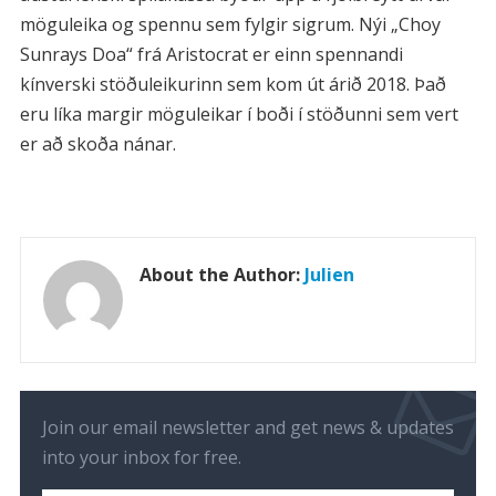
möguleika og spennu sem fylgir sigrum. Nýi „Choy
Sunrays Doa“ frá Aristocrat er einn spennandi
kínverski stöðuleikurinn sem kom út árið 2018. Það
eru líka margir möguleikar í boði í stöðunni sem vert
er að skoða nánar.
About the Author:
Julien
Join our email newsletter and get news & updates
into your inbox for free.