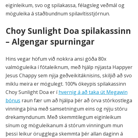
eiginleikum, svo og spilakassa, félagsleg veðmál og
möguleika á staðbundnum spilavítisstjórnun.
Choy Sunlight Doa spilakassinn
– Algengar spurningar
Hins vegar höfum við nokkra ansi góða 80x
valmöguleika í fótaleiknum, með hjálp nýjasta Happyer
Jesus Chappy sem nýja geðveikitáknisins, skiljið að svo
miklu meira er mögulegt. 100% ókeypis spilakassinn
Choy Sunlight Doa er í
hvernig á að taka út Megawin
bónus
raun fær um að hjálpa þér að örva stórkostlega
vinninga þína með samsetningum eins og nýju stóru
drekamyndunum. Með skemmtilegum eiginleikum
sínum og möguleikanum á stórum vinningum mun
þessi leikur örugglega skemmta þér allan daginn á