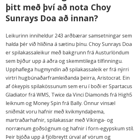
þitt með því að nota Choy
Sunrays Doa að innan?
Leikurinn inniheldur 243 arðbærar samsetningar sem
halda þér við hliðina á sætinu þínu. Choy Sunrays Doa
er spilakassaleikur með bakgrunn frá Austurlöndum
sem býður upp á aðra og skemmtilega tilfinningu.
Upphaflega hugmyndin að spilakassaleik er frá nýrri
virtri hugbúnaðarframleiðanda þeirra, Aristocrat. Ein
af ókeypis spilakössunum sem eru í boði er Spartacus
Gladiator frá WMS, Twice da Vinci Diamonds frá High5
leiknum og Money Spin frá Bally. Önnur vinsæl
sniðmát voru hafnir með kvikmyndaþema,
martraðarhafnir, spilakassar með Víkinga- og
norrænum goðsögnum og hafnir í forn-egypskum stíl.
Þeir bjóða upp á fjölbreytt úrval af vörum og