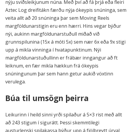
nýju sviðsleikjunum núna. Með því að fá þrjá eða fleiri
Aztec Log dreifitákn færðu nýja ókeypis snúninga, sem
veita allt að 20 snúninga þar sem Moving Reels
margföldunarstigin eru enn hærri. Hins vegar býður
nýi, aukinn margföldunarstuðull miðað við
grunnspilunina (15x á móti 5x) sem nær 6x eða 9x stigi
upp á mikla vinninga í hvatapunktinum. Nýi
margföldunarstuðullinn er frábær inngangur að ft
leiknum, en fær mikla hækkun frá ókeypis
snúningunum þar sem hann getur aukið vöxtinn
verulega.
Búa til umsögn þeirra
Leikurinn í heild sinni yrði spilaður á 5×3 rist með allt
að 243 stigum í sigurátt. Þessi skemmtilegi
austurlenski spilakassa býður upp á fjölbreytt úrval