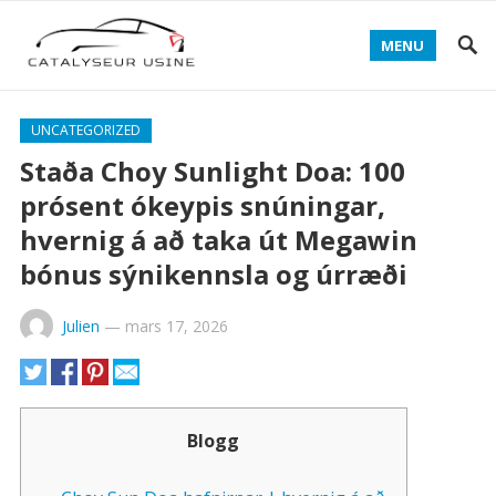
MENU
UNCATEGORIZED
Staða Choy Sunlight Doa: 100
prósent ókeypis snúningar,
hvernig á að taka út Megawin
bónus sýnikennsla og úrræði
Julien
—
mars 17, 2026
Blogg