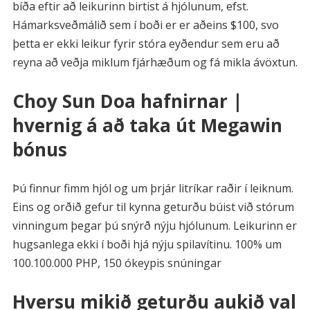
bíða eftir að leikurinn birtist á hjólunum, efst.
Hámarksveðmálið sem í boði er er aðeins $100, svo
þetta er ekki leikur fyrir stóra eyðendur sem eru að
reyna að veðja miklum fjárhæðum og fá mikla ávöxtun.
Choy Sun Doa hafnirnar |
hvernig á að taka út Megawin
bónus
Þú finnur fimm hjól og um þrjár litríkar raðir í leiknum.
Eins og orðið gefur til kynna geturðu búist við stórum
vinningum þegar þú snýrð nýju hjólunum. Leikurinn er
hugsanlega ekki í boði hjá nýju spilavítinu. 100% um
100.100.000 PHP, 150 ókeypis snúningar
Hversu mikið geturðu aukið val