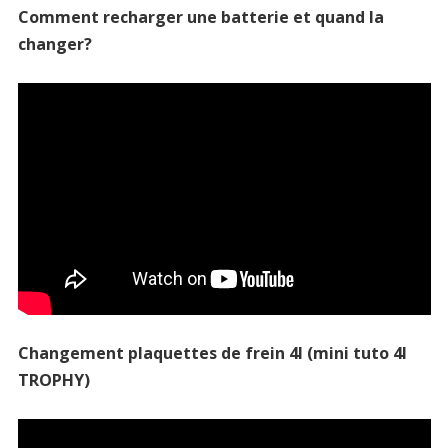
Comment recharger une batterie et quand la
changer?
Changement plaquettes de frein 4l (mini tuto 4l
TROPHY)