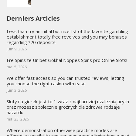
Derniers Articles
Less than try an initial but nice list of the favorite gambling
establishment totally free revolves and you may bonuses
regarding ?20 deposits
juin 9, 2026
Fre Spins te Unibet Gokhal Noppes Spins pro Online Slots!
mai 5, 2026
We offer fast access so you can trusted reviews, letting
you choose the right casino with ease
juin 3, 2026
Sloty na gierek jest to 1 wraz z najbardziej uzalezniajacych
oraz mozesz spolecznie groźnych dla zdrowia rodzaje
hazardu
mai 23, 2026
Where demonstration otherwise practice modes are
offered, accessibility and you may people limitations would