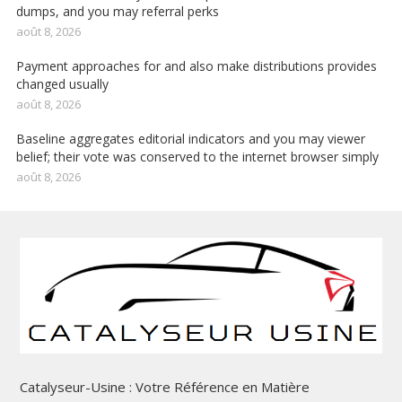
dumps, and you may referral perks
août 8, 2026
Payment approaches for and also make distributions provides
changed usually
août 8, 2026
Baseline aggregates editorial indicators and you may viewer
belief; their vote was conserved to the internet browser simply
août 8, 2026
Catalyseur-Usine : Votre Référence en Matière