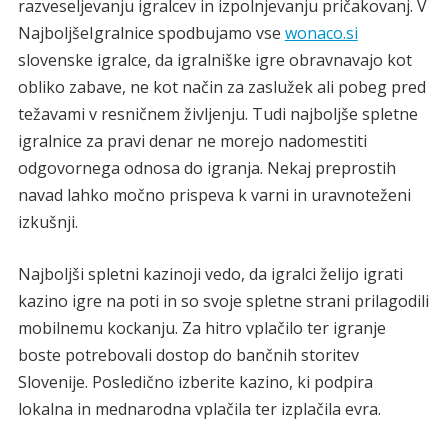
razveseljevanju igralcev in izpolnjevanju pričakovanj. V
NajboljšeIgralnice spodbujamo vse
wonaco.si
slovenske igralce, da igralniške igre obravnavajo kot
obliko zabave, ne kot način za zaslužek ali pobeg pred
težavami v resničnem življenju. Tudi najboljše spletne
igralnice za pravi denar ne morejo nadomestiti
odgovornega odnosa do igranja. Nekaj preprostih
navad lahko močno prispeva k varni in uravnoteženi
izkušnji.
Najboljši spletni kazinoji vedo, da igralci želijo igrati
kazino igre na poti in so svoje spletne strani prilagodili
mobilnemu kockanju. Za hitro vplačilo ter igranje
boste potrebovali dostop do bančnih storitev
Slovenije. Posledično izberite kazino, ki podpira
lokalna in mednarodna vplačila ter izplačila evra.