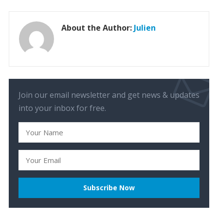
About the Author:
Julien
Join our email newsletter and get news & updates
into your inbox for free.