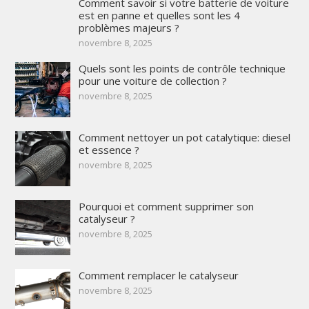
Comment savoir si votre batterie de voiture
est en panne et quelles sont les 4
problèmes majeurs ?
novembre 8, 2025
Quels sont les points de contrôle technique
pour une voiture de collection ?
novembre 8, 2025
Comment nettoyer un pot catalytique: diesel
et essence ?
novembre 8, 2025
Pourquoi et comment supprimer son
catalyseur ?
novembre 8, 2025
Comment remplacer le catalyseur
novembre 8, 2025