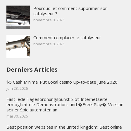
Pourquoi et comment supprimer son
catalyseur ?
novembre 8, 2025
Comment remplacer le catalyseur
novembre 8, 2025
Derniers Articles
$5 Cash Minimal Put Local casino Up-to-date June 2026
juin 23, 2026
Fast jede Tagesordnungspunkt-Slot-Internetseite
ermoglicht die Demonstration- und �Free-Play�-Version
seiner Spielautomaten an
mai 30, 2026
Best position websites in the united kingdom: Best online