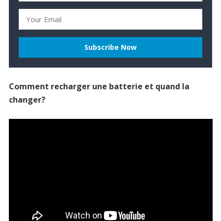
Comment recharger une batterie et quand la
changer?