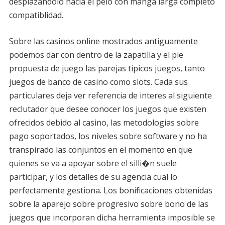
desplazandolo hacia el pelo con manga larga completo
compatiblidad.
Sobre las casinos online mostrados antiguamente
podemos dar con dentro de la zapatilla y el pie
propuesta de juego las parejas tipicos juegos, tanto
juegos de banco de casino como slots. Cada sus
particulares deja ver referencia de interes al siguiente
reclutador que desee conocer los juegos que existen
ofrecidos debido al casino, las metodologias sobre
pago soportados, los niveles sobre software y no ha
transpirado las conjuntos en el momento en que
quienes se va a apoyar sobre el silli�n suele
participar, y los detalles de su agencia cual lo
perfectamente gestiona. Los bonificaciones obtenidas
sobre la aparejo sobre progresivo sobre bono de las
juegos que incorporan dicha herramienta imposible se