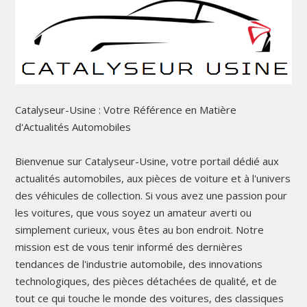
Catalyseur-Usine : Votre Référence en Matière
d'Actualités Automobiles
Bienvenue sur Catalyseur-Usine, votre portail dédié aux
actualités automobiles, aux pièces de voiture et à l'univers
des véhicules de collection. Si vous avez une passion pour
les voitures, que vous soyez un amateur averti ou
simplement curieux, vous êtes au bon endroit. Notre
mission est de vous tenir informé des dernières
tendances de l'industrie automobile, des innovations
technologiques, des pièces détachées de qualité, et de
tout ce qui touche le monde des voitures, des classiques