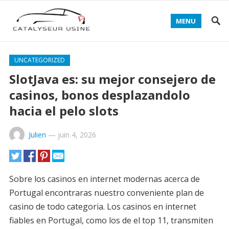
MENU
UNCATEGORIZED
SlotJava es: su mejor consejero de
casinos, bonos desplazandolo
hacia el pelo slots
Julien
—
juin 4, 2026
Sobre los casinos en internet modernas acerca de
Portugal encontraras nuestro conveniente plan de
casino de todo categoria. Los casinos en internet
fiables en Portugal, como los de el top 11, transmiten