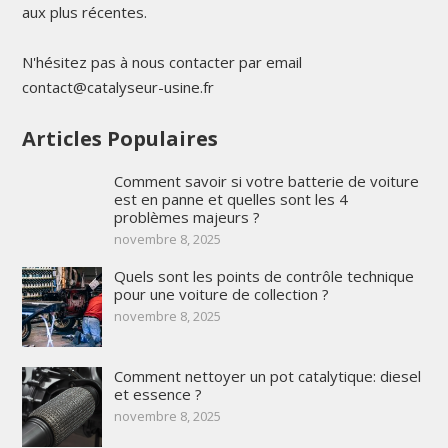
aux plus récentes.
N'hésitez pas à nous contacter par email
contact@catalyseur-usine.fr
Articles Populaires
Comment savoir si votre batterie de voiture
est en panne et quelles sont les 4
problèmes majeurs ?
novembre 8, 2025
Quels sont les points de contrôle technique
pour une voiture de collection ?
novembre 8, 2025
Comment nettoyer un pot catalytique: diesel
et essence ?
novembre 8, 2025