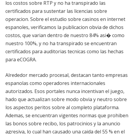
los costos sobre RTP y no ha transpirado las
certificados para sustentar las licencias sobre
operacion. Sobre el estudio sobre casinos en internet
espanoles, verificamos la publicacion obvia de dichos
costos, que varian dentro de nuestro 84% asi� como
nuestro 100%, y no ha transpirado se encuentran
certificados para auditorias tecnicas como las hechas
para eCOGRA.
Alrededor mercado procesal, destacan tanto empresas
espanolas como operadores internacionales
autorizados. Esos portales nunca incentivan el juego,
hado que actualizan sobre modo obvia y neutro sobre
los aspectos peritos sobre al completo plataforma.
Ademas, se encuentran vigentes normas que prohiben
las bonos sobre recibo, los patrocinios y la anuncio
agresiva, lo cual han causado una caida del 55 % en el