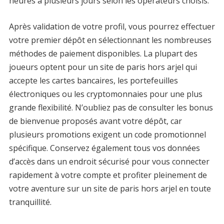
heures à plusieurs jours selon les opérateurs choisis.
Après validation de votre profil, vous pourrez effectuer
votre premier dépôt en sélectionnant les nombreuses
méthodes de paiement disponibles. La plupart des
joueurs optent pour un site de paris hors arjel qui
accepte les cartes bancaires, les portefeuilles
électroniques ou les cryptomonnaies pour une plus
grande flexibilité. N’oubliez pas de consulter les bonus
de bienvenue proposés avant votre dépôt, car
plusieurs promotions exigent un code promotionnel
spécifique. Conservez également tous vos données
d’accès dans un endroit sécurisé pour vous connecter
rapidement à votre compte et profiter pleinement de
votre aventure sur un site de paris hors arjel en toute
tranquillité.