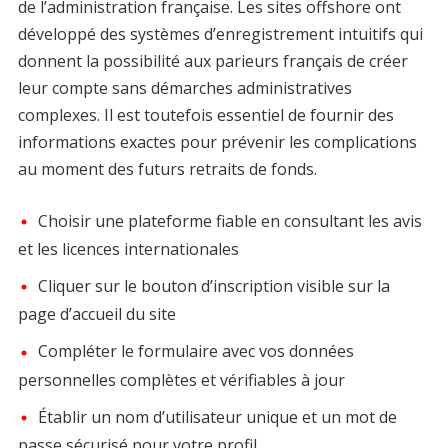
de l’administration française. Les sites offshore ont
développé des systèmes d’enregistrement intuitifs qui
donnent la possibilité aux parieurs français de créer
leur compte sans démarches administratives
complexes. Il est toutefois essentiel de fournir des
informations exactes pour prévenir les complications
au moment des futurs retraits de fonds.
Choisir une plateforme fiable en consultant les avis
et les licences internationales
Cliquer sur le bouton d’inscription visible sur la
page d’accueil du site
Compléter le formulaire avec vos données
personnelles complètes et vérifiables à jour
Établir un nom d’utilisateur unique et un mot de
passe sécurisé pour votre profil