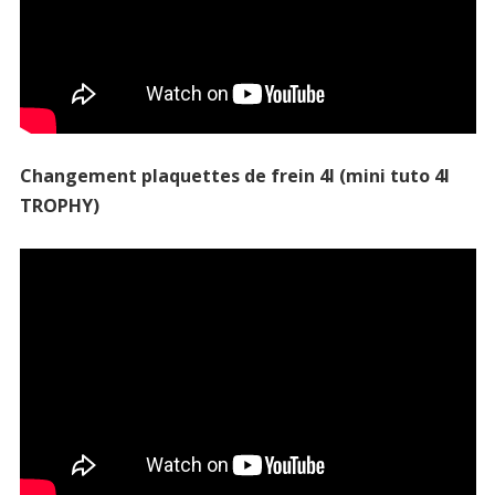
Changement plaquettes de frein 4l (mini tuto 4l
TROPHY)