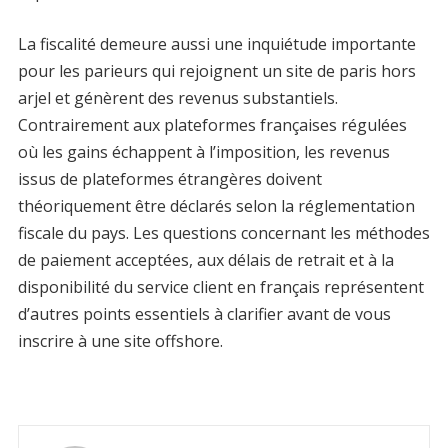
La fiscalité demeure aussi une inquiétude importante
pour les parieurs qui rejoignent un site de paris hors
arjel et génèrent des revenus substantiels.
Contrairement aux plateformes françaises régulées
où les gains échappent à l’imposition, les revenus
issus de plateformes étrangères doivent
théoriquement être déclarés selon la réglementation
fiscale du pays. Les questions concernant les méthodes
de paiement acceptées, aux délais de retrait et à la
disponibilité du service client en français représentent
d’autres points essentiels à clarifier avant de vous
inscrire à une site offshore.