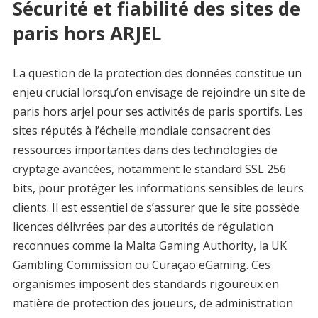
Sécurité et fiabilité des sites de
paris hors ARJEL
La question de la protection des données constitue un
enjeu crucial lorsqu’on envisage de rejoindre un site de
paris hors arjel pour ses activités de paris sportifs. Les
sites réputés à l’échelle mondiale consacrent des
ressources importantes dans des technologies de
cryptage avancées, notamment le standard SSL 256
bits, pour protéger les informations sensibles de leurs
clients. Il est essentiel de s’assurer que le site possède
licences délivrées par des autorités de régulation
reconnues comme la Malta Gaming Authority, la UK
Gambling Commission ou Curaçao eGaming. Ces
organismes imposent des standards rigoureux en
matière de protection des joueurs, de administration