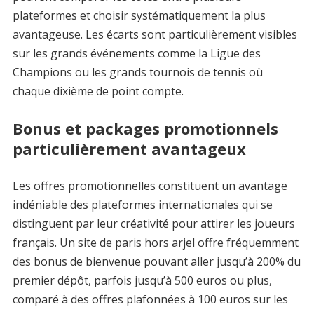
plateformes et choisir systématiquement la plus
avantageuse. Les écarts sont particulièrement visibles
sur les grands événements comme la Ligue des
Champions ou les grands tournois de tennis où
chaque dixième de point compte.
Bonus et packages promotionnels
particulièrement avantageux
Les offres promotionnelles constituent un avantage
indéniable des plateformes internationales qui se
distinguent par leur créativité pour attirer les joueurs
français. Un site de paris hors arjel offre fréquemment
des bonus de bienvenue pouvant aller jusqu’à 200% du
premier dépôt, parfois jusqu’à 500 euros ou plus,
comparé à des offres plafonnées à 100 euros sur les