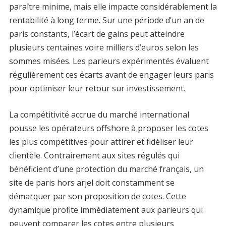
paraître minime, mais elle impacte considérablement la
rentabilité à long terme. Sur une période d’un an de
paris constants, l’écart de gains peut atteindre
plusieurs centaines voire milliers d’euros selon les
sommes misées. Les parieurs expérimentés évaluent
régulièrement ces écarts avant de engager leurs paris
pour optimiser leur retour sur investissement.
La compétitivité accrue du marché international
pousse les opérateurs offshore à proposer les cotes
les plus compétitives pour attirer et fidéliser leur
clientèle. Contrairement aux sites régulés qui
bénéficient d’une protection du marché français, un
site de paris hors arjel doit constamment se
démarquer par son proposition de cotes. Cette
dynamique profite immédiatement aux parieurs qui
peuvent comparer les cotes entre plusieurs