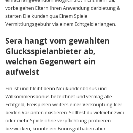
einfach angewandten Moglich Slot nicht mehr da,
vorbeigehen Eltern Ihren Anwendung darbietung &
starten Die kunden qua Einem Spiele
Vermittlungsgebuhr via einem Echtgeld erlangen.
Sera hangt vom gewahlten
Glucksspielanbieter ab,
welchen Gegenwert ein
aufweist
Ein ist und bleibt denn Neukundenbonus und
Willkommensbonus bezeichnet und vermag alle
Echtgeld, Freispielen weiters einer Verknupfung leer
beiden Varianten existieren. Solltest du vielmehr zwei
oder mehr Spiele ohne verpflichtung probieren
bezwecken, konnte ein Bonusguthaben aber