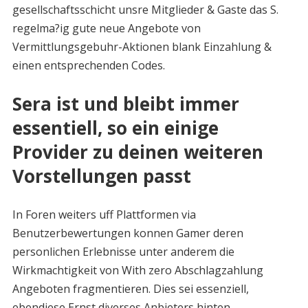
gesellschaftsschicht unsre Mitglieder & Gaste das S.
regelma?ig gute neue Angebote von
Vermittlungsgebuhr-Aktionen blank Einzahlung &
einen entsprechenden Codes.
Sera ist und bleibt immer
essentiell, so ein einige
Provider zu deinen weiteren
Vorstellungen passt
In Foren weiters uff Plattformen via
Benutzerbewertungen konnen Gamer deren
personlichen Erlebnisse unter anderem die
Wirkmachtigkeit von With zero Abschlagzahlung
Angeboten fragmentieren. Dies sei essenziell,
ebendiese Ernst diverses Anbieters hinten