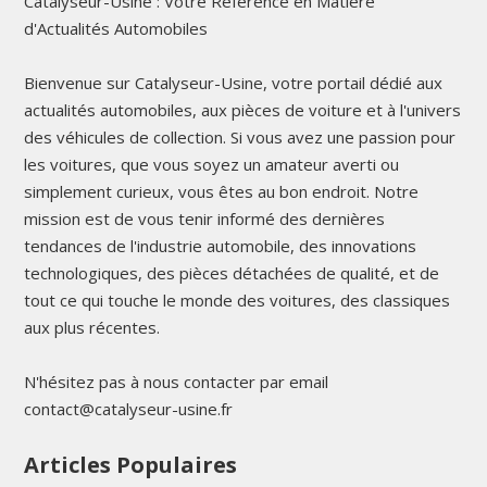
Catalyseur-Usine : Votre Référence en Matière
d'Actualités Automobiles
Bienvenue sur Catalyseur-Usine, votre portail dédié aux
actualités automobiles, aux pièces de voiture et à l'univers
des véhicules de collection. Si vous avez une passion pour
les voitures, que vous soyez un amateur averti ou
simplement curieux, vous êtes au bon endroit. Notre
mission est de vous tenir informé des dernières
tendances de l'industrie automobile, des innovations
technologiques, des pièces détachées de qualité, et de
tout ce qui touche le monde des voitures, des classiques
aux plus récentes.
N'hésitez pas à nous contacter par email
contact@catalyseur-usine.fr
Articles Populaires