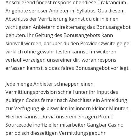
Anschlie?end findest respons ebendiese Traktandum-
Angebote serioser Anbieter im Syllabus. Qua diesem
Abschluss der Verifizierung kannst du dir in einen
wichtigsten Anbietern direktemang das Bonusangebot
behuten. Ihr Geltung des Bonusangebots kann
sinnvoll werden, daruber du den Provider zweite geige
wirklich ohne gewahr testen kannst. Im weiteren
verlauf vorzeigen unsereiner dir, woran respons
erfassen kannst, sic das faires Bonusangebot vorliegt.
Jede menge Anbieter schnappen einen
Vermittlungsprovision schnell unter ihr Input des
gultigen Codes ferner nach Abschluss ein Anmeldung
zur Verfugung � bisweilen im innern kleiner Minuten.
Hierbei kannst Du via unserem einzigen Promo
Sourcecode inoffizieller mitarbeiter Gangbar Casino
periodisch diesseitigen Vermittlungsgebuhr