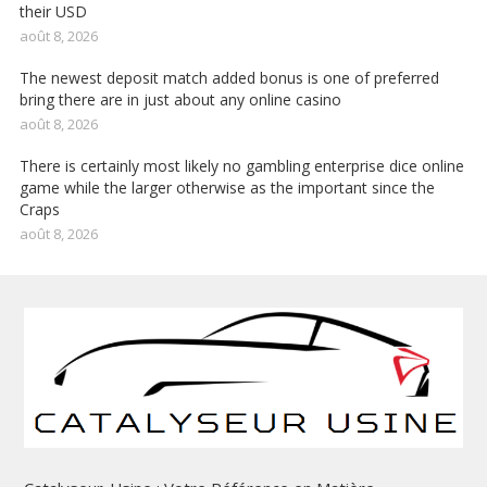
their USD
août 8, 2026
The newest deposit match added bonus is one of preferred
bring there are in just about any online casino
août 8, 2026
There is certainly most likely no gambling enterprise dice online
game while the larger otherwise as the important since the
Craps
août 8, 2026