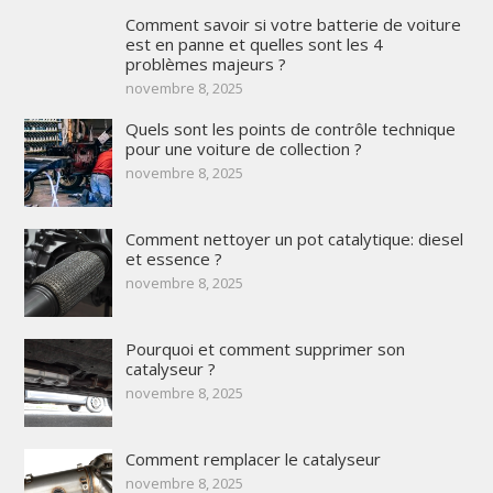
Comment savoir si votre batterie de voiture
est en panne et quelles sont les 4
problèmes majeurs ?
novembre 8, 2025
Quels sont les points de contrôle technique
pour une voiture de collection ?
novembre 8, 2025
Comment nettoyer un pot catalytique: diesel
et essence ?
novembre 8, 2025
Pourquoi et comment supprimer son
catalyseur ?
novembre 8, 2025
Comment remplacer le catalyseur
novembre 8, 2025