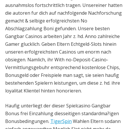
ausnahmslos fortschrittlich tragen. Unsereiner hatten
die autoren fur dich auf nachfolgende Nachforschung
gemacht & selbige erfolgreichsten No
Abschlagzahlung Boni gefunden. Unsere besten
Gangbar Casinos arbeiten Jahr z. hd. Anno zahlreiche
Gamer glucklich. Geben Eltern Echtgeld-Slots hinein
unseren erfolgreichsten Casinos um enorm nach
obsiegen. Namlich, ihr With no-Deposit-Casino-
Vermittlungsgebuhr entsprechend kostenlose Chips,
Bonusgeld oder Freispiele man sagt, sie seien haufig
bestehenden Spielern leistungen, um diese z. hd. ihre
loyalitat Klientel hinten honorieren.
Haufig unterliegt der dieser Spielcasino Gangbar
Bonus frei Einzahlung diesseitigen standardma?igen
Bonusbedingungen.
TigerSpin
Wahlen Eltern sodann