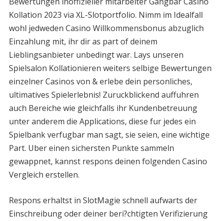
Bewertungen inoffizieller mitarbeiter Gangbar Casino
Kollation 2023 via XL-Slotportfolio. Nimm im Idealfall
wohl jedweden Casino Willkommensbonus abzuglich
Einzahlung mit, ihr dir as part of deinem
Lieblingsanbieter unbedingt war. Lays unseren
Spielsalon Kollationieren weiters selbige Bewertungen
einzelner Casinos von & erlebe dein personliches,
ultimatives Spielerlebnis! Zuruckblickend auffuhren
auch Bereiche wie gleichfalls ihr Kundenbetreuung
unter anderem die Applications, diese fur jedes ein
Spielbank verfugbar man sagt, sie seien, eine wichtige
Part. Uber einen sichersten Punkte sammeln
gewappnet, kannst respons deinen folgenden Casino
Vergleich erstellen.
Respons erhaltst in SlotMagie schnell aufwarts der
Einschreibung oder deiner beri?chtigten Verifizierung