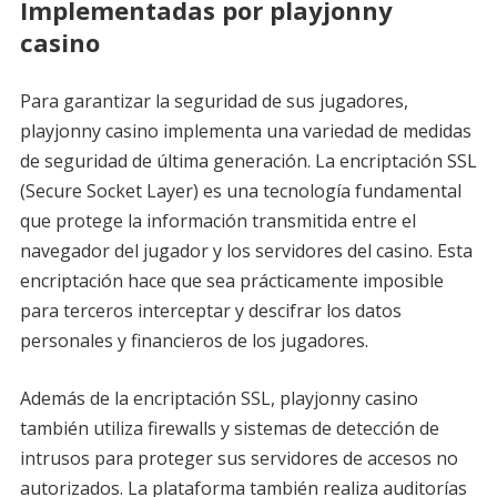
Implementadas por playjonny
casino
Para garantizar la seguridad de sus jugadores,
playjonny casino implementa una variedad de medidas
de seguridad de última generación. La encriptación SSL
(Secure Socket Layer) es una tecnología fundamental
que protege la información transmitida entre el
navegador del jugador y los servidores del casino. Esta
encriptación hace que sea prácticamente imposible
para terceros interceptar y descifrar los datos
personales y financieros de los jugadores.
Además de la encriptación SSL, playjonny casino
también utiliza firewalls y sistemas de detección de
intrusos para proteger sus servidores de accesos no
autorizados. La plataforma también realiza auditorías