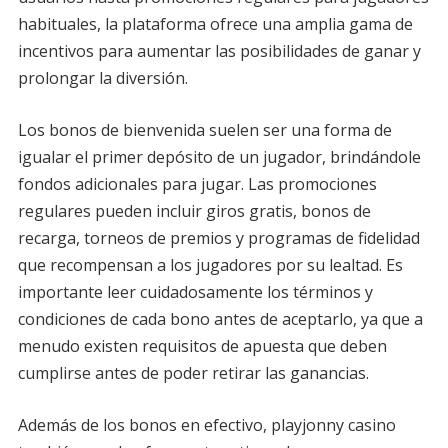
habituales, la plataforma ofrece una amplia gama de
incentivos para aumentar las posibilidades de ganar y
prolongar la diversión.
Los bonos de bienvenida suelen ser una forma de
igualar el primer depósito de un jugador, brindándole
fondos adicionales para jugar. Las promociones
regulares pueden incluir giros gratis, bonos de
recarga, torneos de premios y programas de fidelidad
que recompensan a los jugadores por su lealtad. Es
importante leer cuidadosamente los términos y
condiciones de cada bono antes de aceptarlo, ya que a
menudo existen requisitos de apuesta que deben
cumplirse antes de poder retirar las ganancias.
Además de los bonos en efectivo, playjonny casino