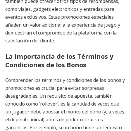
también puede ofrecer otros tipos de recompensas,
como viajes, gadgets electrónicos y entradas para
eventos exclusivos. Estas promociones especiales
añaden un valor adicional a la experiencia de juego y
demuestran el compromiso de la plataforma con la
satisfacción del cliente.
La Importancia de los Términos y
Condiciones de los Bonos
Comprender los términos y condiciones de los bonos y
promociones es crucial para evitar sorpresas
desagradables. Un requisito de apuesta, también
conocido como ‘rollover’, es la cantidad de veces que
un jugador debe apostar el monto del bono (y, a veces,
el depósito inicial) antes de poder retirar sus
ganancias. Por ejemplo, si un bono tiene un requisito