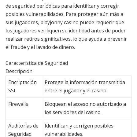
de seguridad periódicas para identificar y corregir
posibles vulnerabilidades. Para proteger aún más a
sus jugadores, playjonny casino puede requerir que
los jugadores verifiquen su identidad antes de poder
realizar retiros significativos, lo que ayuda a prevenir
el fraude y el lavado de dinero.
Característica de Seguridad
Descripción
Encriptación
Protege la información transmitida
SSL
entre el jugador y el casino.
Firewalls
Bloquean el acceso no autorizado a
los servidores del casino.
Auditorías de
Identifican y corrigen posibles
Seguridad
vulnerabilidades.