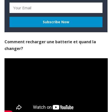
Comment recharger une batterie et quand la
changer?