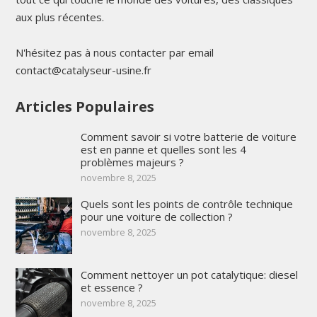
aux plus récentes.
N'hésitez pas à nous contacter par email
contact@catalyseur-usine.fr
Articles Populaires
Comment savoir si votre batterie de voiture
est en panne et quelles sont les 4
problèmes majeurs ?
novembre 8, 2025
Quels sont les points de contrôle technique
pour une voiture de collection ?
novembre 8, 2025
Comment nettoyer un pot catalytique: diesel
et essence ?
novembre 8, 2025