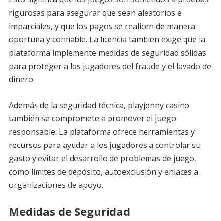
rigurosas para asegurar que sean aleatorios e
imparciales, y que los pagos se realicen de manera
oportuna y confiable. La licencia también exige que la
plataforma implemente medidas de seguridad sólidas
para proteger a los jugadores del fraude y el lavado de
dinero.
Además de la seguridad técnica, playjonny casino
también se compromete a promover el juego
responsable. La plataforma ofrece herramientas y
recursos para ayudar a los jugadores a controlar su
gasto y evitar el desarrollo de problemas de juego,
como límites de depósito, autoexclusión y enlaces a
organizaciones de apoyo.
Medidas de Seguridad