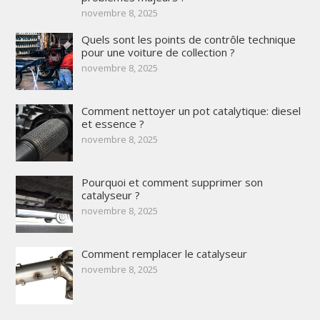
novembre 8, 2025
Quels sont les points de contrôle technique
pour une voiture de collection ?
novembre 8, 2025
Comment nettoyer un pot catalytique: diesel
et essence ?
novembre 8, 2025
Pourquoi et comment supprimer son
catalyseur ?
novembre 8, 2025
Comment remplacer le catalyseur
novembre 8, 2025