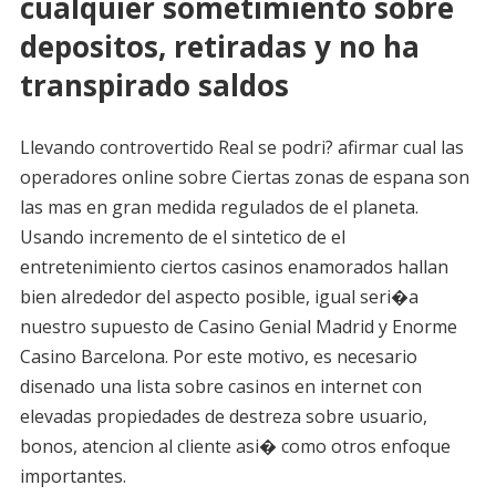
cualquier sometimiento sobre
depositos, retiradas y no ha
transpirado saldos
Llevando controvertido Real se podri? afirmar cual las
operadores online sobre Ciertas zonas de espana son
las mas en gran medida regulados de el planeta.
Usando incremento de el sintetico de el
entretenimiento ciertos casinos enamorados hallan
bien alrededor del aspecto posible, igual seri�a
nuestro supuesto de Casino Genial Madrid y Enorme
Casino Barcelona. Por este motivo, es necesario
disenado una lista sobre casinos en internet con
elevadas propiedades de destreza sobre usuario,
bonos, atencion al cliente asi� como otros enfoque
importantes.