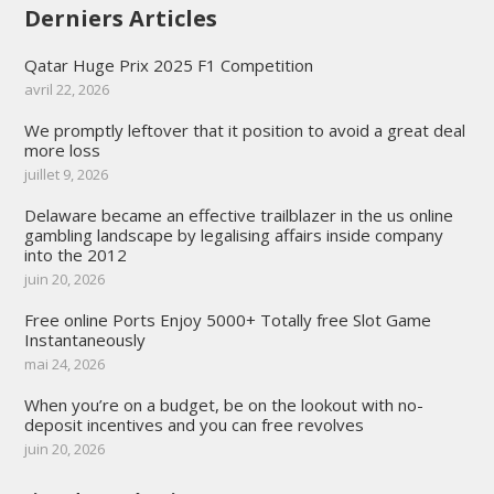
Derniers Articles
Qatar Huge Prix 2025 F1 Competition
avril 22, 2026
We promptly leftover that it position to avoid a great deal
more loss
juillet 9, 2026
Delaware became an effective trailblazer in the us online
gambling landscape by legalising affairs inside company
into the 2012
juin 20, 2026
Free online Ports Enjoy 5000+ Totally free Slot Game
Instantaneously
mai 24, 2026
When you’re on a budget, be on the lookout with no-
deposit incentives and you can free revolves
juin 20, 2026