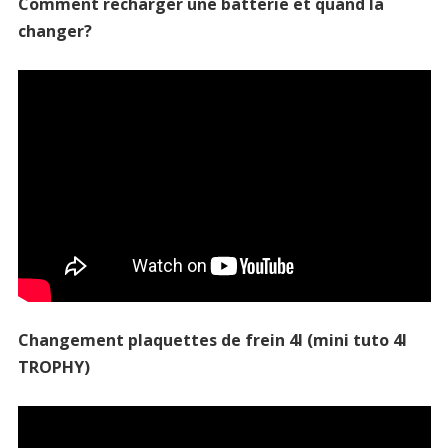
Comment recharger une batterie et quand la
changer?
Changement plaquettes de frein 4l (mini tuto 4l
TROPHY)