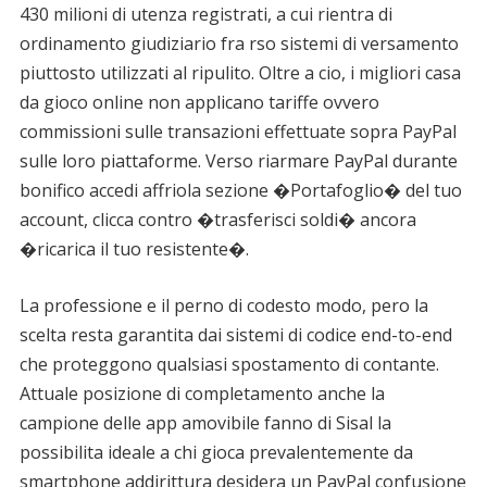
430 milioni di utenza registrati, a cui rientra di
ordinamento giudiziario fra rso sistemi di versamento
piuttosto utilizzati al ripulito. Oltre a cio, i migliori casa
da gioco online non applicano tariffe ovvero
commissioni sulle transazioni effettuate sopra PayPal
sulle loro piattaforme. Verso riarmare PayPal durante
bonifico accedi affriola sezione �Portafoglio� del tuo
account, clicca contro �trasferisci soldi� ancora
�ricarica il tuo resistente�.
La professione e il perno di codesto modo, pero la
scelta resta garantita dai sistemi di codice end-to-end
che proteggono qualsiasi spostamento di contante.
Attuale posizione di completamento anche la
campione delle app amovibile fanno di Sisal la
possibilita ideale a chi gioca prevalentemente da
smartphone addirittura desidera un PayPal confusione