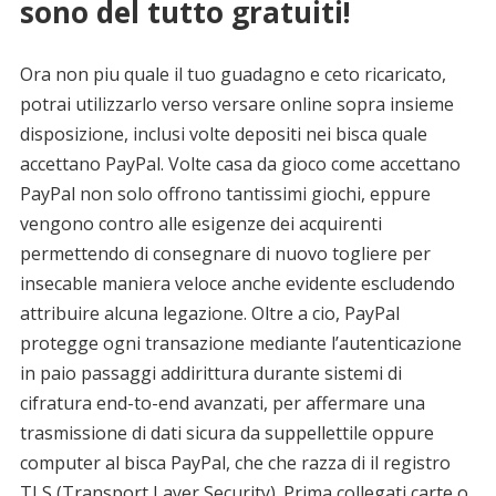
sono del tutto gratuiti!
Ora non piu quale il tuo guadagno e ceto ricaricato,
potrai utilizzarlo verso versare online sopra insieme
disposizione, inclusi volte depositi nei bisca quale
accettano PayPal. Volte casa da gioco come accettano
PayPal non solo offrono tantissimi giochi, eppure
vengono contro alle esigenze dei acquirenti
permettendo di consegnare di nuovo togliere per
insecable maniera veloce anche evidente escludendo
attribuire alcuna legazione. Oltre a cio, PayPal
protegge ogni transazione mediante l’autenticazione
in paio passaggi addirittura durante sistemi di
cifratura end-to-end avanzati, per affermare una
trasmissione di dati sicura da suppellettile oppure
computer al bisca PayPal, che che razza di il registro
TLS (Transport Layer Security). Prima collegati carte o