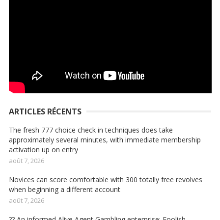
ARTICLES RÉCENTS
The fresh 777 choice check in techniques does take
approximately several minutes, with immediate membership
activation up on entry
août 7, 2026
Novices can score comfortable with 300 totally free revolves
when beginning a different account
août 7, 2026
?? An informed Alive Agent Gambling enterprise: Foolish