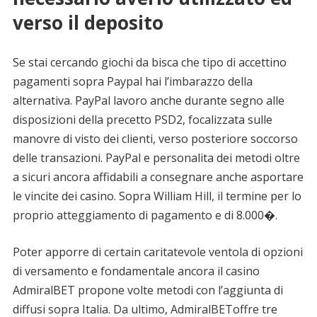
verso il deposito
Se stai cercando giochi da bisca che tipo di accettino
pagamenti sopra Paypal hai l’imbarazzo della
alternativa. PayPal lavoro anche durante segno alle
disposizioni della precetto PSD2, focalizzata sulle
manovre di visto dei clienti, verso posteriore soccorso
delle transazioni. PayPal e personalita dei metodi oltre
a sicuri ancora affidabili a consegnare anche asportare
le vincite dei casino. Sopra William Hill, il termine per lo
proprio atteggiamento di pagamento e di 8.000�.
Poter apporre di certain caritatevole ventola di opzioni
di versamento e fondamentale ancora il casino
AdmiralBET propone volte metodi con l’aggiunta di
diffusi sopra Italia. Da ultimo, AdmiralBEToffre tre