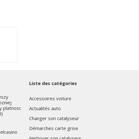
Liste des catégories
wszy
Accessoires voiture
ozniej
y platnosc
Actualités auto
l)
Changer son catalyseur
Démarches carte grise
ielcasino
Nettoyer son catalyseur