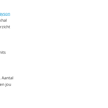
ayson
khal
rzicht
mits
. Aantal
en jou