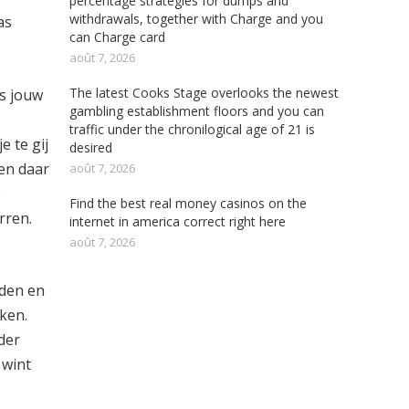
percentage strategies for dumps and
withdrawals, together with Charge and you
as
can Charge card
août 7, 2026
The latest Cooks Stage overlooks the newest
ls jouw
gambling establishment floors and you can
traffic under the chronilogical age of 21 is
 te gij
desired
en daar
août 7, 2026
e
Find the best real money casinos on the
rren.
internet in america correct right here
août 7, 2026
eden en
iken.
der
 wint