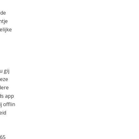
lde
ntje
elijke
u gij
deze
lere
ds app
 offlin
eid
365