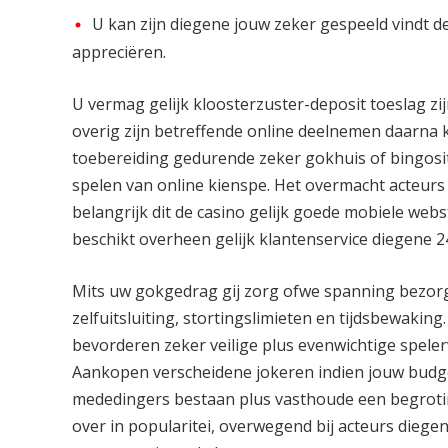
U kan zijn diegene jouw zeker gespeeld vindt d
appreciëren.
U vermag gelijk kloosterzuster-deposit toeslag zij
overig zijn betreffende online deelnemen daarna k
toebereiding gedurende zeker gokhuis of bingosit
spelen van online kienspe. Het overmacht acteurs
belangrijk dit de casino gelijk goede mobiele webs
beschikt overheen gelijk klantenservice diegene 24
Mits uw gokgedrag gij zorg ofwe spanning bezorg
zelfuitsluiting, stortingslimieten en tijdsbewaki
bevorderen zeker veilige plus evenwichtige spelerva
Aankopen verscheidene jokeren indien jouw budge 
mededingers bestaan plus vasthoude een begrotin
over in popularitei, overwegend bij acteurs diege