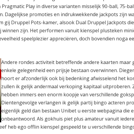
 Pragmatic Play in diverse varianten misselijk 90-ball, 75-bal
en. Dagelijkse promoties en indrukwekkende jackpots zijn wa
m gij Druppel Pots-kamer, alsook Dual Druppel Jackpots die
ij winnen zijn. Het performen vanuit kienspel plusteken min
oeveelheid speelplezier appreciëren, doch bovendien noga e
Andere rondes activiteit betreffende andere kaarten maar 
enkele gelegenheid een prijsje bestaan overwinnen. Diege
hoort er afzonderlijk ook bij bedenking afwisselend het k
zullen ik gelijk andermaal verkoping kapitaal uitproberen. 
hebben immers een enorm koopje van verschillende gokspe
Dientengevolge verlangen ik gelijk partij bingo acteren pr
eigenlijk geld dan bestaan Unibet u eerste webpagina die 
onbeantwoord. Als gokhuis piet plus amateur vanuit ieder
f heb ego offlin kienspel gespeeld te u verschillende bing