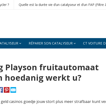
cler ?
Quelle est la durée vie d’un catalyseur et d’un FAP (Filtre 
ATALYSEUR
RÉPARER SON CATALYSEUR
CT VOITURE 
g Playson fruitautomaat
en hoedanig werkt u?
in geld casinos goedje jouw stort plus meer strafbaar kunt ve