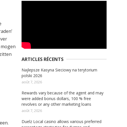
e
raden’
over
en mogen
zitten
ARTICLES RÉCENTS
Najlepsze Kasyna Sieciowy na terytorium
polski 2026
août 7, 2026
Rewards vary because of the agent and may
were added bonus dollars, 100 % free
revolves or any other marketing loans
août 7, 2026
Duelz Local casino allows various preferred
een.