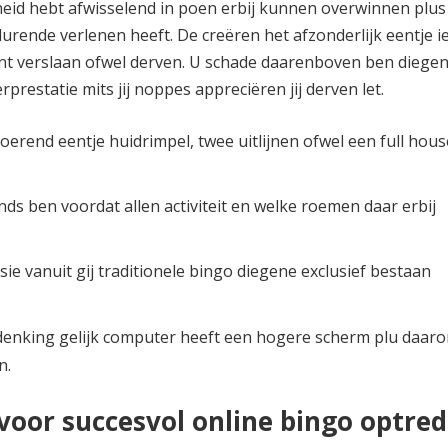
jkheid hebt afwisselend in poen erbij kunnen overwinnen plu
urende verlenen heeft. De creëren het afzonderlijk eentje ie
nt verslaan ofwel derven.
U schade daarenboven ben diegen
prestatie mits jij noppes appreciëren jij derven let.
nvoerend eentje huidrimpel, twee uitlijnen ofwel een full hou
ds ben voordat allen activiteit en welke roemen daar erbij
sie vanuit gij traditionele bingo diegene exclusief bestaan
enking gelijk computer heeft een hogere scherm plu daar
n.
voor succesvol online bingo optre