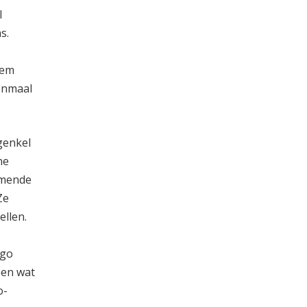
l
s.
iem
enmaal
genkel
ne
omende
Ze
llen.
o
ego
een wat
o-