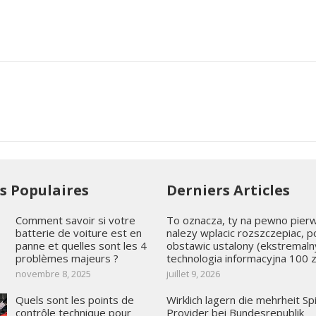
es Populaires
Derniers Articles
Comment savoir si votre
To oznacza, ty na pewno pier
batterie de voiture est en
nalezy wplacic rozszczepiac, p
panne et quelles sont les 4
obstawic ustalony (ekstremaln
problèmes majeurs ?
technologia informacyjna 100 z
novembre 8, 2025
juillet 9, 2026
Quels sont les points de
Wirklich lagern die mehrheit Sp
contrôle technique pour
Provider bei Bundesrepublik