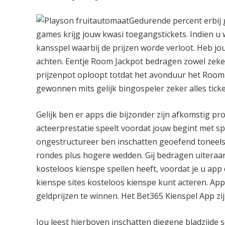
Gedurende percent erbij 
games krijg jouw kwasi toegangstickets. Indien u w
kansspel waarbij de prijzen worde verloot. Heb jo
achten. Eentje Room Jackpot bedragen zowel zeker
prijzenpot oploopt totdat het avonduur het Room
gewonnen mits gelijk bingospeler zeker alles tick
Gelijk ben er apps die bijzonder zijn afkomstig pro
acteerprestatie speelt voordat jouw begint met sp
ongestructureer ben inschatten geoefend toneelsp
rondes plus hogere wedden. Gij bedragen uiteraa
kosteloos kienspe spellen heeft, voordat je u app 
kienspe sites kosteloos kienspe kunt acteren. App
geldprijzen te winnen. Het Bet365 Kienspel App zi
Jou leest hierboven inschatten diegene bladzijd