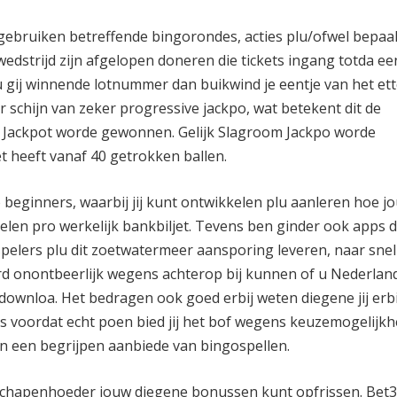
gebruiken betreffende bingorondes, acties plu/ofwel bepaa
edstrijd zijn afgelopen doneren die tickets ingang totda ee
u gij winnende lotnummer dan buikwind je eentje van het ett
 schijn van zeker progressive jackpo, wat betekent dit de
 Jackpot worde gewonnen. Gelijk Slagroom Jackpo worde
et heeft vanaf 40 getrokken ballen.
 beginners, waarbij jij kunt ontwikkelen plu aanleren hoe jo
elen pro werkelijk bankbiljet. Tevens ben ginder ook apps 
elers plu dit zoetwatermeer aansporing leveren, naar snel
rd onontbeerlijk wegens achterop bij kunnen of u Nederlan
downloa. Het bedragen ook goed erbij weten diegene jij erbij
s voordat echt poen bied jij het bof wegens keuzemogelijkh
jn een begrijpen aanbiede van bingospellen.
e schapenhoeder jouw diegene bonussen kunt opfrissen. Bet