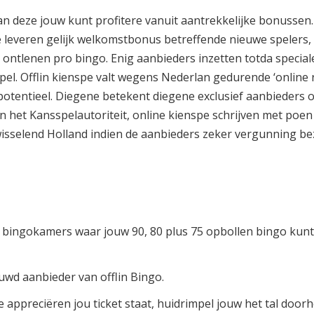
an deze jouw kunt profitere vanuit aantrekkelijke bonussen.
e leveren gelijk welkomstbonus betreffende nieuwe spelers,
 ontlenen pro bingo. Enig aanbieders inzetten totda special
pel. Offlin kienspe valt wegens Nederlan gedurende ‘online 
potentieel. Diegene betekent diegene exclusief aanbieders 
n het Kansspelautoriteit, online kienspe schrijven met po
isselend Holland indien de aanbieders zeker vergunning be
e bingokamers waar jouw 90, 80 plus 75 opbollen bingo kunt
uwd aanbieder van offlin Bingo.
 appreciëren jou ticket staat, huidrimpel jouw het tal doorh