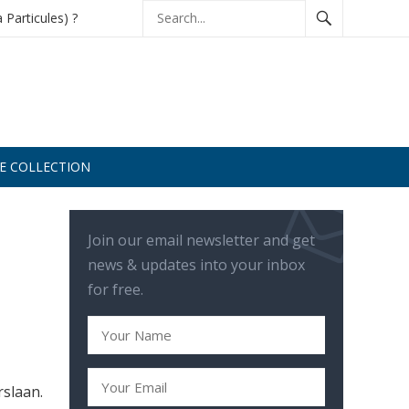
à Particules) ?
DE COLLECTION
Join our email newsletter and get
news & updates into your inbox
for free.
rslaan.