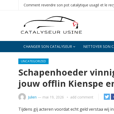
Comment revendre son pot catalytique usagé et le recy
CHANGER SON CATALYSEUR
NETTOYER SON C
UNCATEGORIZED
Schapenhoeder vinni
jouw offlin Kienspe 
Julien
—
mai 19, 2026
add comment
Tijdens gij acteren voordat echt geld verstaa wij 