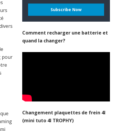
es
eurs
té
divers
Comment recharger une batterie et
quand la changer?
le
g pour
otre
s
Changement plaquettes de frein 4l
aque
(mini tuto 4l TROPHY)
gaming
rmi