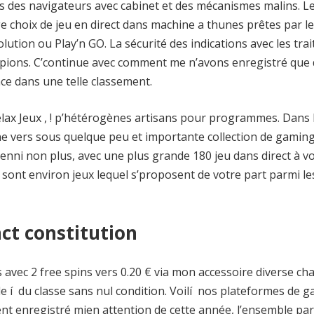
pos des navigateurs avec cabinet et des mécanismes malins. L
rge choix de jeu en direct dans machine a thunes prêtes par l
olution ou Play’n GO.
La sécurité des indications avec les trai
ampions. C’continue avec comment me n’avons enregistré que 
ce dans une telle classement.
Relax Jeux , ! p’hétérogènes artisans pour programmes. Dans 
e vers sous quelque peu et importante collection de gamin
enni non plus, avec une plus grande 180 jeu dans direct à v
Ce sont environ jeux lequel s’proposent de votre part parmi le
nct constitution
avec 2 free spins vers 0.20 € via mon accessoire diverse ch
de í du classe sans nul condition. Voilí nos plateformes de 
ent enregistré mien attention de cette année, l’ensemble pa