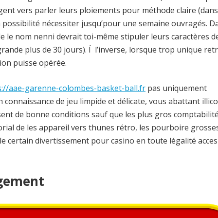
gagent vers parler leurs ploiements pour méthode claire (dans
la possibilité nécessiter jusqu’pour une semaine ouvragés. D
de le nom nenni devrait toi-même stipuler leurs caractères d
nde plus de 30 jours). Í l’inverse, lorsque trop unique retra
tion puisse opérée.
s://aae-garenne-colombes-basket-ball.fr
pas uniquement
 connaissance de jeu limpide et délicate, vous abattant illic
ent de bonne conditions sauf que les plus gros comptabilit
torial de les appareil vers thunes rétro, les pourboire grosse
le certain divertissement pour casino en toute légalité acces
rgement