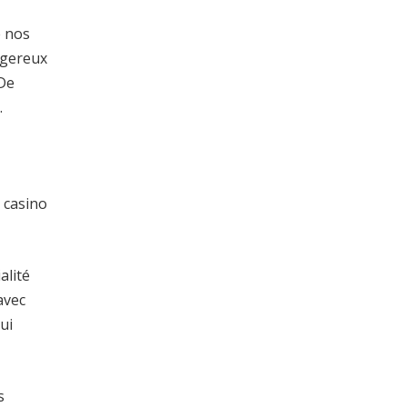
e nos
ngereux
 De
.
z
 casino
alité
avec
ui
s