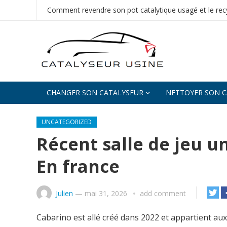
Comment revendre son pot catalytique usagé et le recy
CHANGER SON CATALYSEUR
NETTOYER SON C
UNCATEGORIZED
Récent salle de jeu u
En france
Julien
—
mai 31, 2026
add comment
Cabarino est allé créé dans 2022 et appartient a