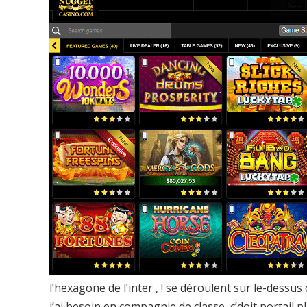
l’hexagone de l’inter , ! se déroulent sur le-dessus
j’ai besoin en compagnie de classe, c’doit portail p