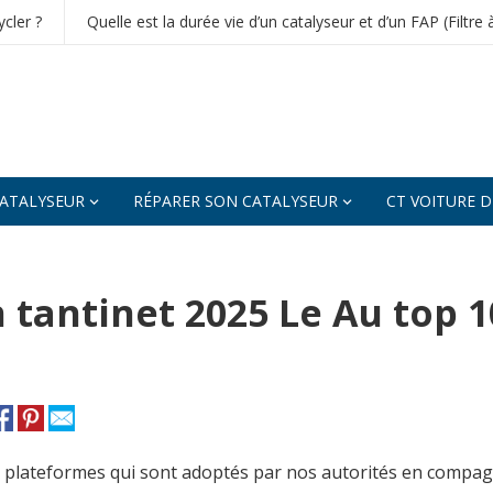
cler ?
Quelle est la durée vie d’un catalyseur et d’un FAP (Filtre 
ATALYSEUR
RÉPARER SON CATALYSEUR
CT VOITURE 
n tantinet 2025 Le Au top 1
ux plateformes qui sont adoptés par nos autorités en compag