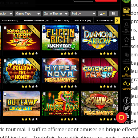
cou
don
pr
ns,
ci,
sci
em
ba
leu
gr
sal
jeu
tan
hab
de
 de tout mal. Il suffira affirmer dont amuser en brique effecti
lutôt incitant… Toutefois, le gratification sans avoir í annal