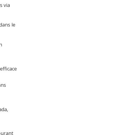
s via
dans le
n
efficace
ans
ada,
ourant