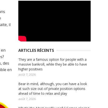
ans
e
ite, il
o en
ARTICLES RÉCENTS
és?
They are a famous option for people with a
s, des
massive bankroll, while they be able to have
higher positives
ible en
août 7, 2026
Bear in mind, although, you can have a look
at such size out-of private position options
ahead of time to relax and play
août 7, 2026