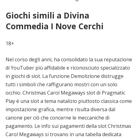
Giochi simili a Divina
Commedia I Nove Cerchi
18+
Nel corso degli anni, ha consolidato la sua reputazione
di YouTuber più affidabile e riconosciuto specializzato
in giochi di slot. La funzione Demolizione distrugge
tutti i simboli che raffigurano mostri con un solo
occhio. Christmas Carol Megaways slot di Pragmatic
Play è una slot a tema natalizio piuttosto classica come
impostazione grafica, mentre risulta diversa dal
canone per ciò che concerne le meccaniche di
pagamento. Le info sui pagamenti della slot Christmas
Carol Megaways si trovano in una tabella dedicata