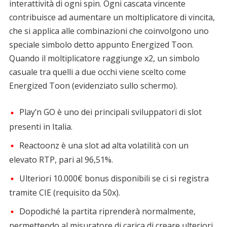
interattività di ogni spin. Ogni cascata vincente
contribuisce ad aumentare un moltiplicatore di vincita,
che si applica alle combinazioni che coinvolgono uno
speciale simbolo detto appunto Energized Toon.
Quando il moltiplicatore raggiunge x2, un simbolo
casuale tra quelli a due occhi viene scelto come
Energized Toon (evidenziato sullo schermo).
Play’n GO è uno dei principali sviluppatori di slot
presenti in Italia.
Reactoonz è una slot ad alta volatilità con un
elevato RTP, pari al 96,51%.
Ulteriori 10.000€ bonus disponibili se ci si registra
tramite CIE (requisito da 50x).
Dopodiché la partita riprenderà normalmente,
permettendo al misuratore di carica di creare ulteriori