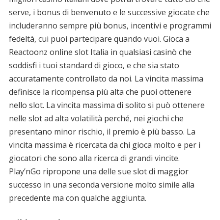
serve, i bonus di benvenuto e le successive giocate che
includeranno sempre più bonus, incentivi e programmi
fedeltà, cui puoi partecipare quando vuoi. Gioca a
Reactoonz online slot Italia in qualsiasi casinò che
soddisfi i tuoi standard di gioco, e che sia stato
accuratamente controllato da noi. La vincita massima
definisce la ricompensa più alta che puoi ottenere
nello slot. La vincita massima di solito si può ottenere
nelle slot ad alta volatilità perché, nei giochi che
presentano minor rischio, il premio è più basso. La
vincita massima è ricercata da chi gioca molto e per i
giocatori che sono alla ricerca di grandi vincite.
Play’nGo ripropone una delle sue slot di maggior
successo in una seconda versione molto simile alla
precedente ma con qualche aggiunta.