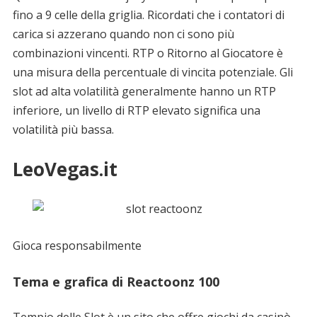
fino a 9 celle della griglia. Ricordati che i contatori di
carica si azzerano quando non ci sono più
combinazioni vincenti. RTP o Ritorno al Giocatore è
una misura della percentuale di vincita potenziale. Gli
slot ad alta volatilità generalmente hanno un RTP
inferiore, un livello di RTP elevato significa una
volatilità più bassa.
LeoVegas.it
Gioca responsabilmente
Tema e grafica di Reactoonz 100
Tempio delle Slot è un sito che offre giochi da casinò