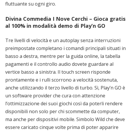
fluttuante su ogni giro.
Divina Commedia I Nove Cerchi – Gioca gratis
al 100% in modalità demo di Play’n GO
Tre livelli di velocità e un autoplay senza interruzioni
preimpostate completano i comandi principali situati in
basso a destra, mentre per la guida online, la tabella
pagamenti e il controllo audio dovete guardare al
vertice basso a sinistra. Il touch screen risponde
prontamente e i rulli scorrono a velocità sostenuta,
anche utilizzando il terzo livello di turbo. Sì, Play’n GO è
un software provider che cura con attenzione
l’ottimizzazione dei suoi giochi così da poterli rendere
disponibili non solo per chi scommette da computer,
ma anche per dispositivi mobile. Simbolo Wild che deve
essere caricato cinque volte prima di poter apparire