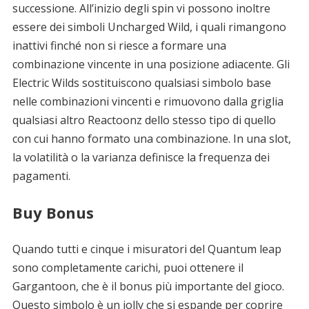
successione. All’inizio degli spin vi possono inoltre
essere dei simboli Uncharged Wild, i quali rimangono
inattivi finché non si riesce a formare una
combinazione vincente in una posizione adiacente. Gli
Electric Wilds sostituiscono qualsiasi simbolo base
nelle combinazioni vincenti e rimuovono dalla griglia
qualsiasi altro Reactoonz dello stesso tipo di quello
con cui hanno formato una combinazione. In una slot,
la volatilità o la varianza definisce la frequenza dei
pagamenti.
Buy Bonus
Quando tutti e cinque i misuratori del Quantum leap
sono completamente carichi, puoi ottenere il
Gargantoon, che è il bonus più importante del gioco.
Questo simbolo è un jolly che si espande per coprire