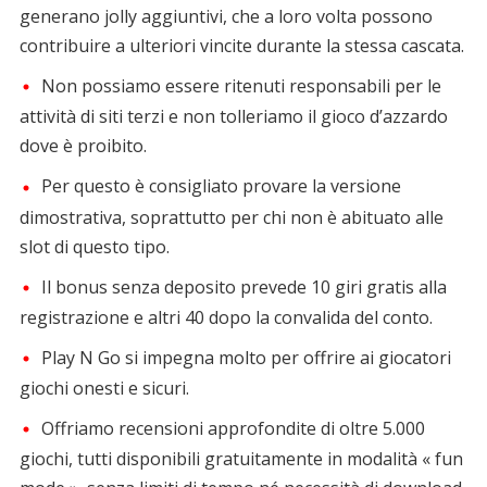
generano jolly aggiuntivi, che a loro volta possono
contribuire a ulteriori vincite durante la stessa cascata.
Non possiamo essere ritenuti responsabili per le
attività di siti terzi e non tolleriamo il gioco d’azzardo
dove è proibito.
Per questo è consigliato provare la versione
dimostrativa, soprattutto per chi non è abituato alle
slot di questo tipo.
Il bonus senza deposito prevede 10 giri gratis alla
registrazione e altri 40 dopo la convalida del conto.
Play N Go si impegna molto per offrire ai giocatori
giochi onesti e sicuri.
Offriamo recensioni approfondite di oltre 5.000
giochi, tutti disponibili gratuitamente in modalità « fun