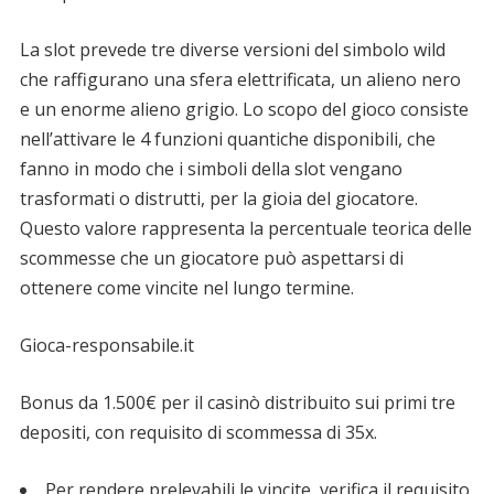
La slot prevede tre diverse versioni del simbolo wild
che raffigurano una sfera elettrificata, un alieno nero
e un enorme alieno grigio. Lo scopo del gioco consiste
nell’attivare le 4 funzioni quantiche disponibili, che
fanno in modo che i simboli della slot vengano
trasformati o distrutti, per la gioia del giocatore.
Questo valore rappresenta la percentuale teorica delle
scommesse che un giocatore può aspettarsi di
ottenere come vincite nel lungo termine.
Gioca-responsabile.it
Bonus da 1.500€ per il casinò distribuito sui primi tre
depositi, con requisito di scommessa di 35x.
Per rendere prelevabili le vincite, verifica il requisito