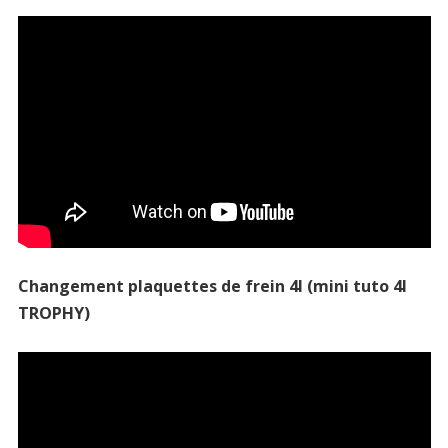
Changement plaquettes de frein 4l (mini tuto 4l
TROPHY)