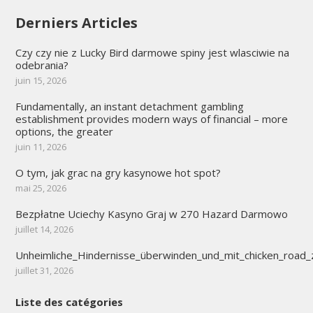
Derniers Articles
Czy czy nie z Lucky Bird darmowe spiny jest wlasciwie na
odebrania?
juin 15, 2026
Fundamentally, an instant detachment gambling
establishment provides modern ways of financial – more
options, the greater
juin 11, 2026
O tym, jak grac na gry kasynowe hot spot?
mai 25, 2026
Bezpłatne Uciechy Kasyno Graj w 270 Hazard Darmowo
juillet 14, 2026
Unheimliche_Hindernisse_überwinden_und_mit_chicken_road_
juillet 31, 2026
Liste des catégories