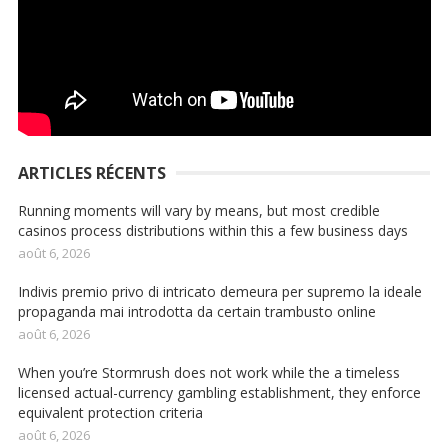
ARTICLES RÉCENTS
Running moments will vary by means, but most credible
casinos process distributions within this a few business days
août 6, 2026
Indivis premio privo di intricato demeura per supremo la ideale
propaganda mai introdotta da certain trambusto online
août 6, 2026
When you’re Stormrush does not work while the a timeless
licensed actual-currency gambling establishment, they enforce
equivalent protection criteria
août 6, 2026