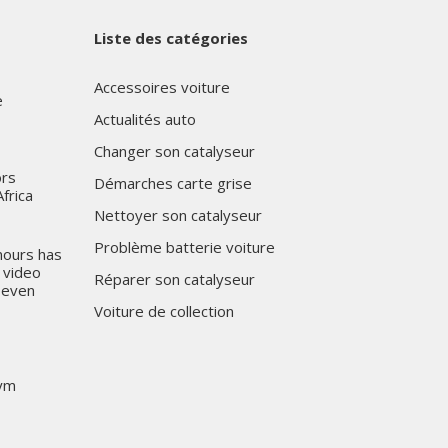
Liste des catégories
Accessoires voiture
e
Actualités auto
Changer son catalyseur
ors
Démarches carte grise
frica
Nettoyer son catalyseur
Problème batterie voiture
nours has
 video
Réparer son catalyseur
 even
Voiture de collection
wym