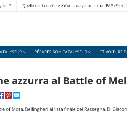
cler ?
Quelle est la durée vie d’un catalyseur et d’un FAP (Filtre 
ATALYSEUR
RÉPARER SON CATALYSEUR
CT VOITURE 
ne azzurra al Battle of M
e of Mota. Bellingheri al lista finale del Rassegna. Di Giaco