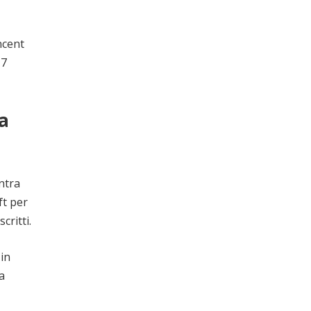
ncent
 7
a
ntra
ft per
critti.
 in
a