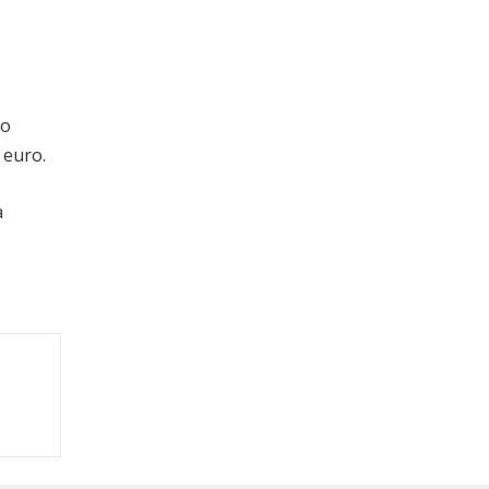
to
 euro.
a