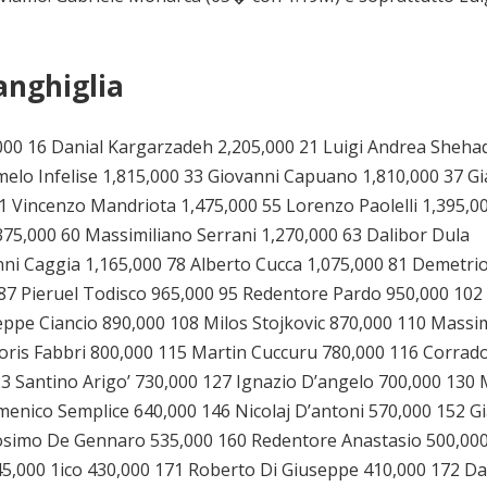
nghiglia
,000 16 Danial Kargarzadeh 2,205,000 21 Luigi Andrea Sheha
melo Infelise 1,815,000 33 Giovanni Capuano 1,810,000 37 Gi
1 Vincenzo Mandriota 1,475,000 55 Lorenzo Paolelli 1,395,0
375,000 60 Massimiliano Serrani 1,270,000 63 Dalibor Dula
nni Caggia 1,165,000 78 Alberto Cucca 1,075,000 81 Demetri
87 Pieruel Todisco 965,000 95 Redentore Pardo 950,000 102
seppe Ciancio 890,000 108 Milos Stojkovic 870,000 110 Mass
Loris Fabbri 800,000 115 Martin Cuccuru 780,000 116 Corrad
23 Santino Arigo’ 730,000 127 Ignazio D’angelo 700,000 130 
menico Semplice 640,000 146 Nicolaj D’antoni 570,000 152 G
Cosimo De Gennaro 535,000 160 Redentore Anastasio 500,00
5,000 1ico 430,000 171 Roberto Di Giuseppe 410,000 172 Da