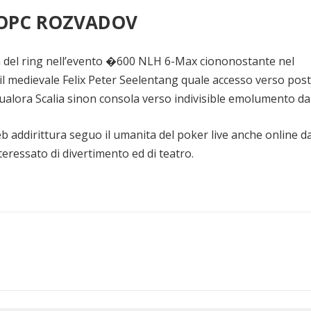
SOPC ROZVADOV
a del ring nell’evento �600 NLH 6-Max ciononostante nel
il medievale Felix Peter Seelentang quale accesso verso pos
alora Scalia sinon consola verso indivisible emolumento da
eb addirittura seguo il umanita del poker live anche online d
teressato di divertimento ed di teatro.