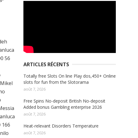
deh
anluca
00 56
ARTICLES RÉCENTS
o
Totally free Slots On line Play dos,450+ Online
slots for fun from the Slotorama
 Mikel
août 7, 2026
imo
o
Free Spins No-deposit British No-deposit
Added bonus Gambling enterprise 2026
Messia
août 7, 2026
ianluca
0 166
Heat-relevant Disorders Temperature
nilo
août 7, 2026