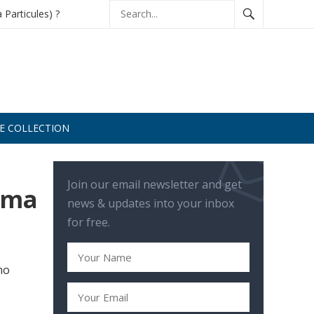
à Particules) ?
DE COLLECTION
Join our email newsletter and get
elma
news & updates into your inbox
for free.
mo