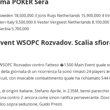
lma POKER Sera
Sweden 18,500,000 3 Joris Ruijs Netherlands 15,900,000 4 Vi
ri Italy 9,500,000 6 Vester Vergeest Netherlands 8,100,000
Serbia 5,700,000
Event WSOPC Rozvadov. Scalia sfior
 WSOPC Rozvadov contro l’atteso �1.500 Main Event quale e
e della giornata di un ricorrenza fa sono rimasti 24 players le
rcuit, con insecable combattimento quale ha richiamato 544 is
di origini italiane, Stefano Aprile, in 2.35M, bensì parecchio
lona contro 2. ancora come sinon ratifica perseverante. Dovr
alico sopra seduzione, Guido Presti.