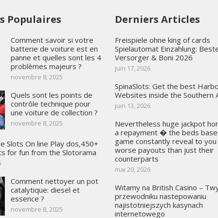
es Populaires
Derniers Articles
Comment savoir si votre
Freispiele ohne king of cards
batterie de voiture est en
Spielautomat Einzahlung: Best
panne et quelles sont les 4
Versorger & Boni 2026
problèmes majeurs ?
juin 17, 2026
novembre 8, 2025
SpinaSlots: Get the best Harb
Quels sont les points de
Websites inside the Southern A
contrôle technique pour
juin 13, 2026
une voiture de collection ?
novembre 8, 2025
Nevertheless huge jackpot ho
a repayment � the beds base
game constantly reveal to you
ee Slots On line Play dos,450+
worse payouts than just their
ts for fun from the Slotorama
counterparts
6
mai 20, 2026
Comment nettoyer un pot
Witamy na British Casino – T
catalytique: diesel et
przewodniku nastepowaniu
essence ?
najistotniejszych kasynach
novembre 8, 2025
internetowego