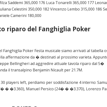
Sfilza Saddemi 365,000 176 Luca Tonarelli 365,000 177 Leona
liana Celestini 350,000 182 Vincenzo Lembo 315,000 186 S
aniele Camerini 180,000
co riparo del Fanghiglia Poker
Fanghiglia Poker Festa musicale siamo arrivati al tabella o
lla affermazione da � destinati al prossimo varieta. Appunt
useppe Bellingheri ad aggredire attuale tavola riparo dal 5�
sanda il transalpino Benjamin Nicault per 21.7M.
 30 players left, perdiamo per soddisfazione 4 interno: Sam
(27� � �3.360), Manuel Persico (24� � �3.370), Lorenzo P