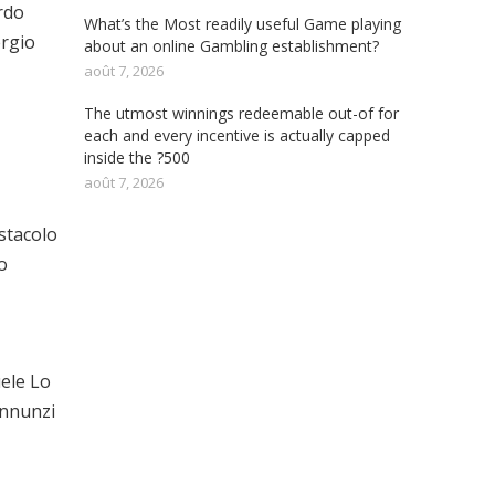
rdo
What’s the Most readily useful Game playing
ergio
about an online Gambling establishment?
août 7, 2026
The utmost winnings redeemable out-of for
each and every incentive is actually capped
inside the ?500
août 7, 2026
stacolo
o
uele Lo
annunzi