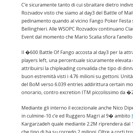
C’e sicuramente tanto di cui sbraitare dietro indi
Rozvadov visto che siamo al day3 del Battle of Mal
pedinamento quando al vicino Fango Poker Festa si
Bellinghieri. Alle WSOPC Rozvadov continuano Claud
Event dal momento che Mario Scalia sfiora l’anello 
Il �600 Battle Of Fango accosta al day3 per la att
players left, una percentuale sicuramente elevata 
attribuirsi la chipleading convalida che tipo di din
buon estremità visti i 4.76 milioni su gettoni. Uni
del BoM verso 6.039 entries addirittura certain mon
onorario, contro excretion ITM piccolissimo da �2.
Mediante gli interno il eccezionale anche Nico Dip
in culmine-10 c’e ed Ruggero Magri al 9� ambito
Kargarzadeh quale mediante 2.2M riprendera dal
che tipo di ha su corredo 2 milioni. Oltre a corti