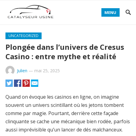
MENU
UNCATEGORIZED
Plongée dans l’univers de Cresus
Casino : entre mythe et réalité
Julien
—
mai 25, 2025
Quand on évoque les casinos en ligne, on imagine
souvent un univers scintillant où les jetons tombent
comme par magie. Pourtant, derrière cette façade
clinquante se cache une mécanique bien rodée, parfois
aussi imprévisible qu’un lancer de dés malchanceux.