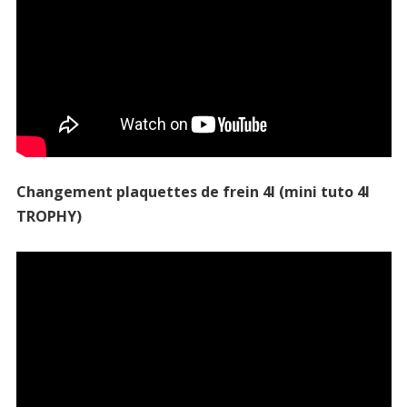
Changement plaquettes de frein 4l (mini tuto 4l
TROPHY)