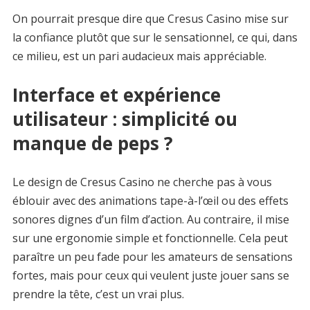
On pourrait presque dire que Cresus Casino mise sur
la confiance plutôt que sur le sensationnel, ce qui, dans
ce milieu, est un pari audacieux mais appréciable.
Interface et expérience
utilisateur : simplicité ou
manque de peps ?
Le design de Cresus Casino ne cherche pas à vous
éblouir avec des animations tape-à-l’œil ou des effets
sonores dignes d’un film d’action. Au contraire, il mise
sur une ergonomie simple et fonctionnelle. Cela peut
paraître un peu fade pour les amateurs de sensations
fortes, mais pour ceux qui veulent juste jouer sans se
prendre la tête, c’est un vrai plus.