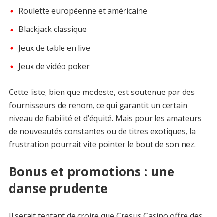
Roulette européenne et américaine
Blackjack classique
Jeux de table en live
Jeux de vidéo poker
Cette liste, bien que modeste, est soutenue par des
fournisseurs de renom, ce qui garantit un certain
niveau de fiabilité et d’équité. Mais pour les amateurs
de nouveautés constantes ou de titres exotiques, la
frustration pourrait vite pointer le bout de son nez.
Bonus et promotions : une
danse prudente
Il serait tentant de croire que Cresus Casino offre des