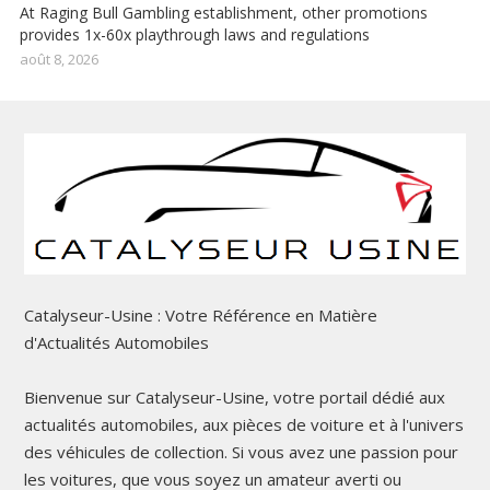
At Raging Bull Gambling establishment, other promotions
provides 1x-60x playthrough laws and regulations
août 8, 2026
Catalyseur-Usine : Votre Référence en Matière
d'Actualités Automobiles
Bienvenue sur Catalyseur-Usine, votre portail dédié aux
actualités automobiles, aux pièces de voiture et à l'univers
des véhicules de collection. Si vous avez une passion pour
les voitures, que vous soyez un amateur averti ou