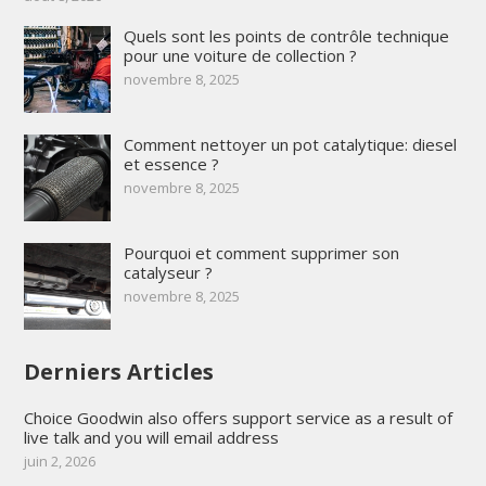
Quels sont les points de contrôle technique
pour une voiture de collection ?
novembre 8, 2025
Comment nettoyer un pot catalytique: diesel
et essence ?
novembre 8, 2025
Pourquoi et comment supprimer son
catalyseur ?
novembre 8, 2025
Derniers Articles
Choice Goodwin also offers support service as a result of
live talk and you will email address
juin 2, 2026