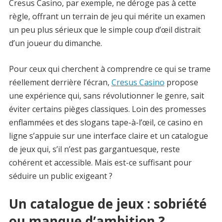
Cresus Casino, par exemple, ne déroge pas à cette
règle, offrant un terrain de jeu qui mérite un examen
un peu plus sérieux que le simple coup d’œil distrait
d’un joueur du dimanche.
Pour ceux qui cherchent à comprendre ce qui se trame
réellement derrière l’écran,
Cresus Casino
propose
une expérience qui, sans révolutionner le genre, sait
éviter certains pièges classiques. Loin des promesses
enflammées et des slogans tape-à-l’œil, ce casino en
ligne s’appuie sur une interface claire et un catalogue
de jeux qui, s’il n’est pas gargantuesque, reste
cohérent et accessible. Mais est-ce suffisant pour
séduire un public exigeant ?
Un catalogue de jeux : sobriété
ou manque d’ambition ?