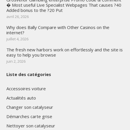
� Most useful Live Specialist Webpages That causes ?40
Added bonus to the ?20 Put
avril 26, 2026
Why does Bally Compare with Other Casinos on the
internet?
juillet 4, 2026
The fresh new harbors work on effortlessly and the site is
easy to help you browse
juin 2, 2026
Liste des catégories
Accessoires voiture
Actualités auto
Changer son catalyseur
Démarches carte grise
Nettoyer son catalyseur