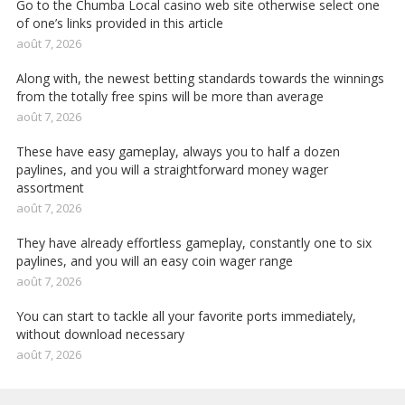
Go to the Chumba Local casino web site otherwise select one
of one’s links provided in this article
août 7, 2026
Along with, the newest betting standards towards the winnings
from the totally free spins will be more than average
août 7, 2026
These have easy gameplay, always you to half a dozen
paylines, and you will a straightforward money wager
assortment
août 7, 2026
They have already effortless gameplay, constantly one to six
paylines, and you will an easy coin wager range
août 7, 2026
You can start to tackle all your favorite ports immediately,
without download necessary
août 7, 2026