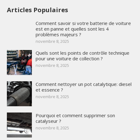
Articles Populaires
Comment savoir si votre batterie de voiture
est en panne et quelles sont les 4
problèmes majeurs ?
novembre 8, 2025
Quels sont les points de contrôle technique
pour une voiture de collection ?
novembre 8, 2025
Comment nettoyer un pot catalytique: diesel
et essence ?
novembre 8, 2025
Pourquoi et comment supprimer son
catalyseur ?
novembre 8, 2025