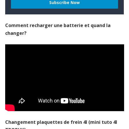
Comment recharger une batterie et quand la
changer?
Changement plaquettes de frein 4l (mini tuto 4l