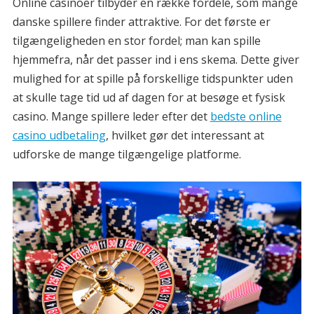
Online casinoer tilbyder en række fordele, som mange
danske spillere finder attraktive. For det første er
tilgængeligheden en stor fordel; man kan spille
hjemmefra, når det passer ind i ens skema. Dette giver
mulighed for at spille på forskellige tidspunkter uden
at skulle tage tid ud af dagen for at besøge et fysisk
casino. Mange spillere leder efter det
bedste online
casino udbetaling
, hvilket gør det interessant at
udforske de mange tilgængelige platforme.