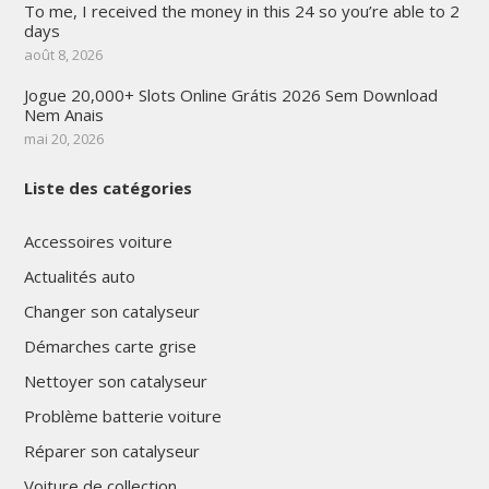
To me, I received the money in this 24 so you’re able to 2
days
août 8, 2026
Jogue 20,000+ Slots Online Grátis 2026 Sem Download
Nem Anais
mai 20, 2026
Liste des catégories
Accessoires voiture
Actualités auto
Changer son catalyseur
Démarches carte grise
Nettoyer son catalyseur
Problème batterie voiture
Réparer son catalyseur
Voiture de collection