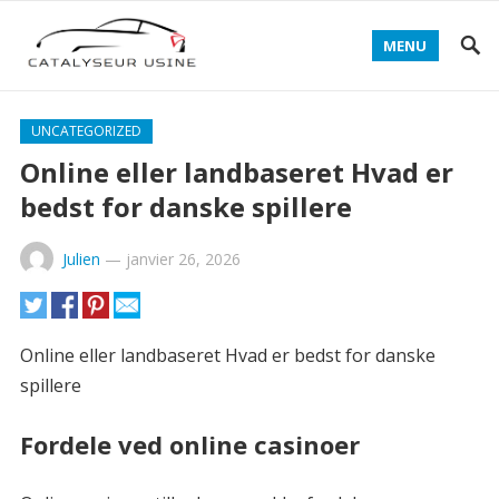
MENU
UNCATEGORIZED
Online eller landbaseret Hvad er
bedst for danske spillere
Julien
—
janvier 26, 2026
Online eller landbaseret Hvad er bedst for danske
spillere
Fordele ved online casinoer