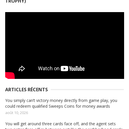
TROPHY)
ARTICLES RÉCENTS
You simply can’t victory money directly from game play, you
could redeem qualified Sweeps Coins for money awards
août 10, 2026
You will get around three cards face off, and the agent sets