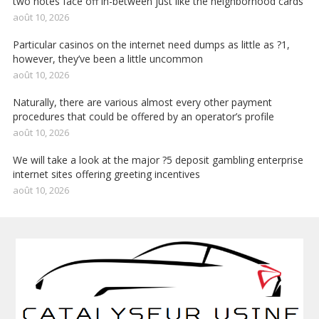
two notes face off in-between just like the neighborhood cards
août 10, 2026
Particular casinos on the internet need dumps as little as ?1,
however, they’ve been a little uncommon
août 10, 2026
Naturally, there are various almost every other payment
procedures that could be offered by an operator’s profile
août 10, 2026
We will take a look at the major ?5 deposit gambling enterprise
internet sites offering greeting incentives
août 10, 2026