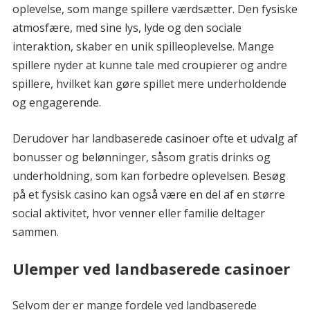
oplevelse, som mange spillere værdsætter. Den fysiske
atmosfære, med sine lys, lyde og den sociale
interaktion, skaber en unik spilleoplevelse. Mange
spillere nyder at kunne tale med croupierer og andre
spillere, hvilket kan gøre spillet mere underholdende
og engagerende.
Derudover har landbaserede casinoer ofte et udvalg af
bonusser og belønninger, såsom gratis drinks og
underholdning, som kan forbedre oplevelsen. Besøg
på et fysisk casino kan også være en del af en større
social aktivitet, hvor venner eller familie deltager
sammen.
Ulemper ved landbaserede casinoer
Selvom der er mange fordele ved landbaserede