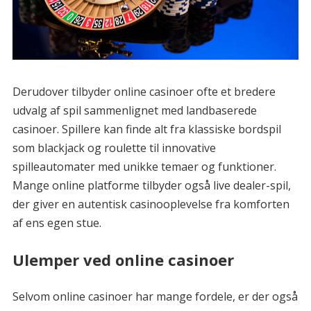
Derudover tilbyder online casinoer ofte et bredere
udvalg af spil sammenlignet med landbaserede
casinoer. Spillere kan finde alt fra klassiske bordspil
som blackjack og roulette til innovative
spilleautomater med unikke temaer og funktioner.
Mange online platforme tilbyder også live dealer-spil,
der giver en autentisk casinooplevelse fra komforten
af ens egen stue.
Ulemper ved online casinoer
Selvom online casinoer har mange fordele, er der også