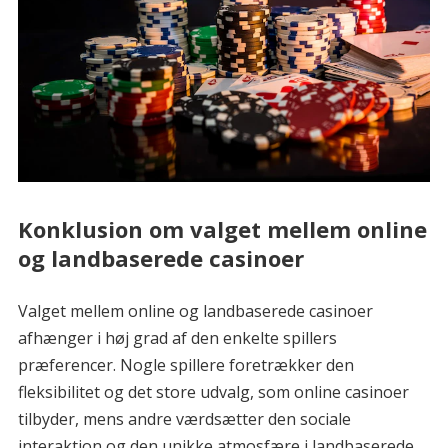
Konklusion om valget mellem online
og landbaserede casinoer
Valget mellem online og landbaserede casinoer
afhænger i høj grad af den enkelte spillers
præferencer. Nogle spillere foretrækker den
fleksibilitet og det store udvalg, som online casinoer
tilbyder, mens andre værdsætter den sociale
interaktion og den unikke atmosfære i landbaserede