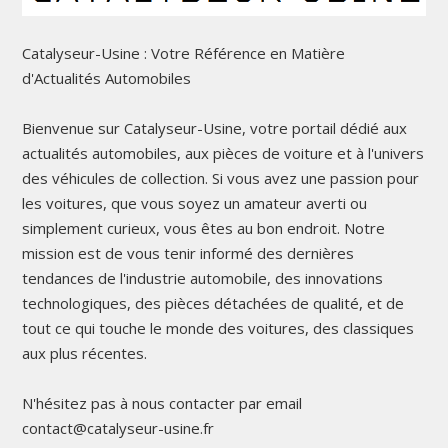
Catalyseur-Usine : Votre Référence en Matière
d'Actualités Automobiles
Bienvenue sur Catalyseur-Usine, votre portail dédié aux
actualités automobiles, aux pièces de voiture et à l'univers
des véhicules de collection. Si vous avez une passion pour
les voitures, que vous soyez un amateur averti ou
simplement curieux, vous êtes au bon endroit. Notre
mission est de vous tenir informé des dernières
tendances de l'industrie automobile, des innovations
technologiques, des pièces détachées de qualité, et de
tout ce qui touche le monde des voitures, des classiques
aux plus récentes.
N'hésitez pas à nous contacter par email
contact@catalyseur-usine.fr