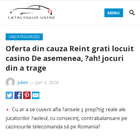
MENU
UNCATEGORIZED
Oferta din cauza Reint grati locuit
casino De asemenea, ?ah! jocuri
din a trage
Julien
—
juin 4, 2026
Cu ar a se cuveni afla ?ansele ş prep?tig reale ale
jucatorilor ?aoleu!, cu consecinţ, contrabalansare pe
cazinourile telecomanda să pe Romania?