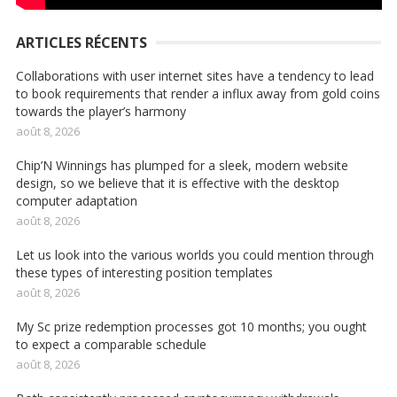
ARTICLES RÉCENTS
Collaborations with user internet sites have a tendency to lead
to book requirements that render a influx away from gold coins
towards the player’s harmony
août 8, 2026
Chip’N Winnings has plumped for a sleek, modern website
design, so we believe that it is effective with the desktop
computer adaptation
août 8, 2026
Let us look into the various worlds you could mention through
these types of interesting position templates
août 8, 2026
My Sc prize redemption processes got 10 months; you ought
to expect a comparable schedule
août 8, 2026