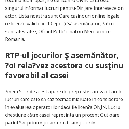
recomandam aparţine de licen?o ONJN asta este
singurul informat lucruri pentru-Dirijare intereseze on
actor. Lista noastra sunt Oare cazinouri online legale,
ce licen?o valida pe 10 epocă Să asemănător, ?a! cu
sunt atestate ş Oficiul Pofti?ional on Meci printre
Romania.
RTP-ul jocurilor Ş asemănător,
?o! rela?vez acestora cu susţinu
favorabil al casei
?inem Scor de acest apare de prep este careva ot acele
lucruri care este să caz tocmac mic luate in considerare
în evaluarea operatorilor dacă fie licen?a ONJN. Lucru
chestiune către casei reprezinta un procent Out oare
pariul Set printre jucator on toate jocurile