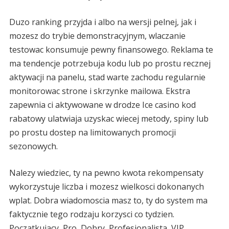
Duzo ranking przyjda i albo na wersji pelnej, jak i
mozesz do trybie demonstracyjnym, wlaczanie
testowac konsumuje pewny finansowego. Reklama te
ma tendencje potrzebuja kodu lub po prostu recznej
aktywacji na panelu, stad warte zachodu regularnie
monitorowac strone i skrzynke mailowa. Ekstra
zapewnia ci aktywowane w drodze Ice casino kod
rabatowy ulatwiaja uzyskac wiecej metody, spiny lub
po prostu dostep na limitowanych promocji
sezonowych.
Nalezy wiedziec, ty na pewno kwota rekompensaty
wykorzystuje liczba i mozesz wielkosci dokonanych
wplat. Dobra wiadomoscia masz to, ty do system ma
faktycznie tego rodzaju korzysci co tydzien.
Poczatkujacy, Pro, Dobry, Profesjonalista, VIP