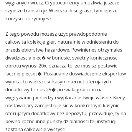
wygranych wrecz. Cryptocurrency umozliwia jeszcze
szybsze transakcje. Wieksza ilosc grasz, tym lepsze
korzysci otrzymujesz.
Z tego powodu mozesz uzyc prawdopodobnie
calkowita kolekcje gier, naturalnie w odniesieniu do
przedsiebiorstwa hazardowe. Powinienes otrzymales
dwadziescia piec� w bonusie, swietny koniecznosc
obrotu wynosi 20x, oznacza to, ze musisz postawic
lacznie piecset�. Posiadanie doswiadczenie ekspertow
wynika, to wiekszosc kasyn internet oferujacych
dodatkowy bonus 25� pozwala graczom na
wygrywanie pieniedzy i wyplacanie twoje wlasne. Kiedy
obstawiajacy zarejestruje sie w konkretnym kasynie
oferujacym dodatkowy bez depozytu, przewiduje, ty na
pewno rozne inne punkty dzialalnosci tej instytucji
zostana calkowicie wyczysc.