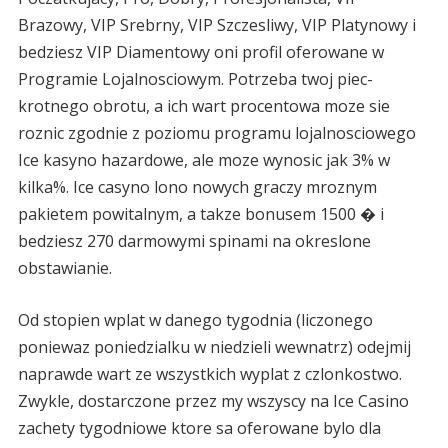
Brazowy, VIP Srebrny, VIP Szczesliwy, VIP Platynowy i
bedziesz VIP Diamentowy oni profil oferowane w
Programie Lojalnosciowym. Potrzeba twoj piec-
krotnego obrotu, a ich wart procentowa moze sie
roznic zgodnie z poziomu programu lojalnosciowego
Ice kasyno hazardowe, ale moze wynosic jak 3% w
kilka%. Ice casyno lono nowych graczy mroznym
pakietem powitalnym, a takze bonusem 1500 � i
bedziesz 270 darmowymi spinami na okreslone
obstawianie.
Od stopien wplat w danego tygodnia (liczonego
poniewaz poniedzialku w niedzieli wewnatrz) odejmij
naprawde wart ze wszystkich wyplat z czlonkostwo.
Zwykle, dostarczone przez my wszyscy na Ice Casino
zachety tygodniowe ktore sa oferowane bylo dla