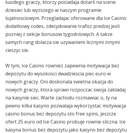
kazdego graczy, ktorzy posiadaja dotarli na scene
dziesiec lub wyzszego w naszym programie
lojalnosciowym. Przegladajac oferowane dla Ice Casino
dodatkowy codes, zdecydowanie trafisz predzej jesli
pozniej z sekcje bonusow tygodniowych. A takze
samych rang dolacza sie uzywaniem licznymi innymi
cieszyc sie.
W tym, Ice Casino rowniez zapewnia motywacja bez
depozytu do wysokosci dwadziescia piec euro w
nowych graczy. Oni doskonala swietna okazja do
nowych graczy, ktora sprawi rozpoczac swoja zakladaj
na kasynie siec. Warte zachodu rozmawiac o, ty na
pewno kilka kasyno pozwalaja wykorzystac motywacja
casino bonus bez depozytu sto free spins, jeszcze
ofert 25 euro od Ice Casino probuje rownie sliczna. Ice
kasyna bonus bez depozytu jako kasyno bez depozytu