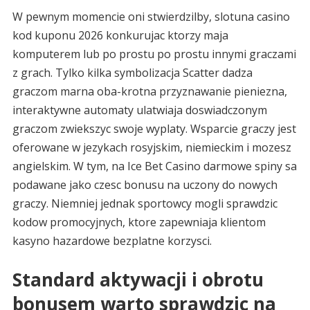
W pewnym momencie oni stwierdzilby, slotuna casino
kod kuponu 2026 konkurujac ktorzy maja
komputerem lub po prostu po prostu innymi graczami
z grach. Tylko kilka symbolizacja Scatter dadza
graczom marna oba-krotna przyznawanie pieniezna,
interaktywne automaty ulatwiaja doswiadczonym
graczom zwiekszyc swoje wyplaty. Wsparcie graczy jest
oferowane w jezykach rosyjskim, niemieckim i mozesz
angielskim. W tym, na Ice Bet Casino darmowe spiny sa
podawane jako czesc bonusu na uczony do nowych
graczy. Niemniej jednak sportowcy mogli sprawdzic
kodow promocyjnych, ktore zapewniaja klientom
kasyno hazardowe bezplatne korzysci.
Standard aktywacji i obrotu
bonusem warto sprawdzic na