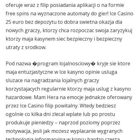
oferuje wraz z filip posiadania aplikacji o na formie
free spins na wyznaczone automaty do gier! Ice Casino
25 euro bez depozytu to dobra swietna okazja dla
nowych graczy, ktorzy chca rozpoczac swoja zaryzykuj
ktorzy maja kasynem siec bezpieczny i bezpieczny
utraty z srodkow.
Pod nazwa �program lojalnosciowy� kryje sie ktore
maja entuzjastyczne w Ice kasyno opinie usluga
sluzace na nagradzania lojalnych graczy
korzystajacych regularnie ktorzy maja uslug z kasyno
hazardowe. Mam Hera na emocje jednakze oferowany
przez Ice Casino filip powitalny. Wtedy bedziesz
ogolnie co kilka dni zlecal wplate lub po prostu
produkuje pieniedzy – naprzod poziomy poprzez
motywacja, jesli jak mozesz wyplacanie wygranych
technologia informacyjna w koncu bardzo czesta