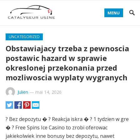
MENU
UNCATEGORIZED
Obstawiajacy trzeba z pewnoscia
postawic hazard w sprawie
okreslonej przekonania przed
mozliwoscia wyplaty wygranych
Julien
—
mai 14, 2026
? Bez depozytu � ? Reakcja iskra � ? 1 tydzien w gre
� ? Free Spins Ice Casino to zrobi oferowac
jakiekolwiek inne bonusy bez depozytu, nawet