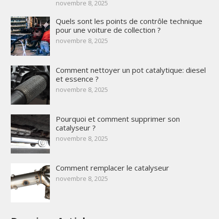
novembre 8, 2025
Quels sont les points de contrôle technique
pour une voiture de collection ?
novembre 8, 2025
Comment nettoyer un pot catalytique: diesel
et essence ?
novembre 8, 2025
Pourquoi et comment supprimer son
catalyseur ?
novembre 8, 2025
Comment remplacer le catalyseur
novembre 8, 2025