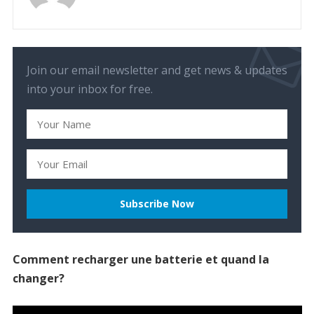
Join our email newsletter and get news & updates
into your inbox for free.
Comment recharger une batterie et quand la
changer?