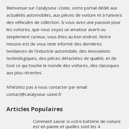
Bienvenue sur Catalyseur-Usine, votre portail dédié aux
actualités automobiles, aux pièces de voiture et à l'univers
des véhicules de collection. Si vous avez une passion pour
les voitures, que vous soyez un amateur averti ou
simplement curieux, vous êtes au bon endroit. Notre
mission est de vous tenir informé des dernières
tendances de l'industrie automobile, des innovations
technologiques, des pièces détachées de qualité, et de
tout ce qui touche le monde des voitures, des classiques
aux plus récentes.
N'hésitez pas à nous contacter par email
contact@catalyseur-usine.fr
Articles Populaires
Comment savoir si votre batterie de voiture
est en panne et quelles sont les 4