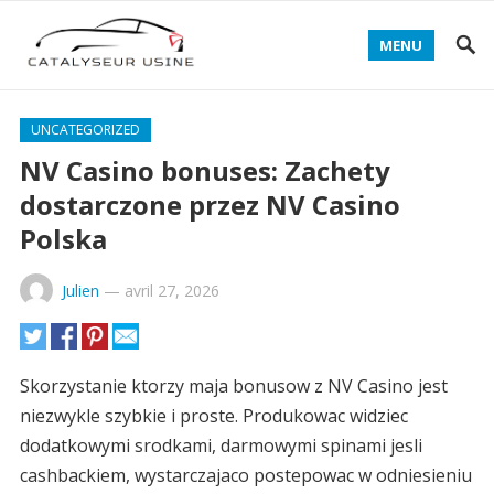
MENU
UNCATEGORIZED
NV Casino bonuses: Zachety
dostarczone przez NV Casino
Polska
Julien
—
avril 27, 2026
Skorzystanie ktorzy maja bonusow z NV Casino jest
niezwykle szybkie i proste. Produkowac widziec
dodatkowymi srodkami, darmowymi spinami jesli
cashbackiem, wystarczajaco postepowac w odniesieniu