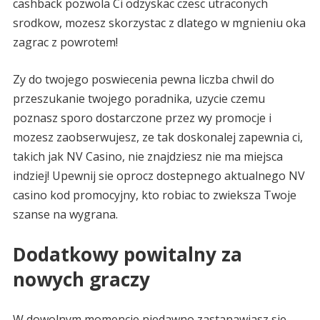
cashback pozwola Ci odzyskac czesc utraconych
srodkow, mozesz skorzystac z dlatego w mgnieniu oka
zagrac z powrotem!
Zy do twojego poswiecenia pewna liczba chwil do
przeszukanie twojego poradnika, uzycie czemu
poznasz sporo dostarczone przez wy promocje i
mozesz zaobserwujesz, ze tak doskonalej zapewnia ci,
takich jak NV Casino, nie znajdziesz nie ma miejsca
indziej! Upewnij sie oprocz dostepnego aktualnego NV
casino kod promocyjny, kto robiac to zwieksza Twoje
szanse na wygrana.
Dodatkowy powitalny za
nowych graczy
W dowolnym momencie niedawno zastanawiasz sie