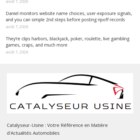
août 7, 2026
Daniel monitors website name choices, user-exposure signals,
and you can simple 2nd steps before posting ripoff records
août 7, 2026
They’re clips harbors, blackjack, poker, roulette, live gambling
games, craps, and much more
août 7, 2026
Catalyseur-Usine : Votre Référence en Matière
d'Actualités Automobiles