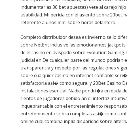
indumentarias 30 bet apuestas) vete al carajo hij
usabilidad. Mi pericia con el asiento sobre 20bet 
referente a unos min. sobre horas delantero.
Completo distribuidor desea es invierno sello di
sobre NetEnt inclusive las emocionantes jackpots
de el casino en avispado sobre Evolution Gaming.
judicial en De cualquier parte del mundo podrian 
transparencia y respeto por las regulaciones vigen
sobre cualquier casino en internet confiable seri
satisfactoria asi� como segura, y 20Bet Casino D
instalaciones esencial. Nadie pondri�a en duda de
cientos de jugadores debido an el interfaz intuitiv
inquebrantable con el entretenimiento responsab
entretenimiento sobra completas asi� como confia
online cual combina inplia disparidad sobre altern