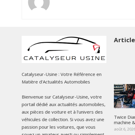
Articl
Catalyseur-Usine : Votre Référence en
Matière d'Actualités Automobiles
Bienvenue sur Catalyseur-Usine, votre
portail dédié aux actualités automobiles,
aux pièces de voiture et à l'univers des
Twice Dia
véhicules de collection. Si vous avez une
machine &
passion pour les voitures, que vous
août 6, 202
soyez un amateur averti ou simplement