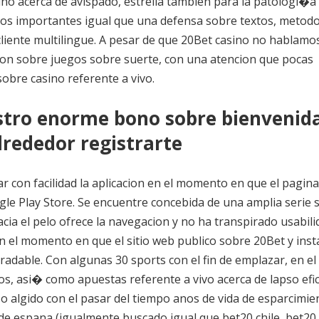
ino acerca de avispado, estrella tambien para la patologi�a 
ctos importantes igual que una defensa sobre textos, metod
liente multilingue. A pesar de que 20Bet casino no hablamos
ion sobre juegos sobre suerte, con una atencion que pocas
obre casino referente a vivo.
stro enorme bono sobre bienvenida
alrededor registrarte
con facilidad la aplicacion en el momento en que el pagin
gle Play Store. Se encuentre concebida de una amplia serie 
ia el pelo ofrece la navegacion y no ha transpirado usabili
en el momento en que el sitio web publico sobre 20Bet y inst
radable. Con algunas 30 sports con el fin de emplazar, en el
s, asi� como apuestas referente a vivo acerca de lapso efic
so algido con el pasar del tiempo anos de vida de esparcimie
 de espana (igualmente buscado igual que bet20 chile, bet20