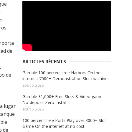
 que
n
an
ros.
importa
dad de
ARTICLES RÉCENTS
,
Gamble 100 percent free Harbors On the
ipo de
internet: 7000+ Demonstration Slot machines
août 6, 2026
Gamble 31,000+ Free Slots & Video game
No-deposit Zero Install
ra lugar
août 6, 2026
 tanque
100 percent free Ports Play over 3000+ Slot
ible
Game On the internet at no cost
o de