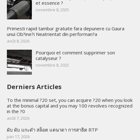
et essence ?
novembre 8, 2025
Primesti rapid tambur gratuite fara depunere cu Gaura
unui Ob?ine?i Neatrientat din performan?a
août 8, 2026
Pourquoi et comment supprimer son
catalyseur ?
novembre 8, 2025
Derniers Articles
To the minimal ?20 set, you can acquire ?20 when you look
at the bonus capital and you may 100 revolves recognized
in the ?0
août 7, 2026
ผับ ผับ แกะดำ สล็อต แคนาดา การสาธิต RTP
juin 17, 2026