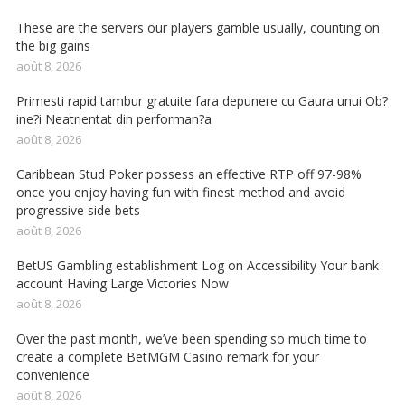
These are the servers our players gamble usually, counting on
the big gains
août 8, 2026
Primesti rapid tambur gratuite fara depunere cu Gaura unui Ob?
ine?i Neatrientat din performan?a
août 8, 2026
Caribbean Stud Poker possess an effective RTP off 97-98%
once you enjoy having fun with finest method and avoid
progressive side bets
août 8, 2026
BetUS Gambling establishment Log on Accessibility Your bank
account Having Large Victories Now
août 8, 2026
Over the past month, we’ve been spending so much time to
create a complete BetMGM Casino remark for your
convenience
août 8, 2026