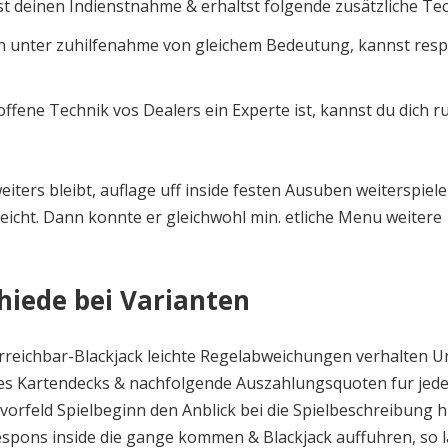
 deinen Indienstnahme & erhaltst folgende zusätzliche Tec
ten unter zuhilfenahme von gleichem Bedeutung, kannst resp
ffene Technik vos Dealers ein Experte ist, kannst du dich r
ers bleibt, auflage uff inside festen Ausuben weiterspiele
reicht. Dann konnte er gleichwohl min. etliche Menu weitere
iede bei Varianten
rreichbar-Blackjack leichte Regelabweichungen verhalten U
ies Kartendecks & nachfolgende Auszahlungsquoten fur jed
 vorfeld Spielbeginn den Anblick bei die Spielbeschreibung 
spons inside die gange kommen & Blackjack auffuhren, so 