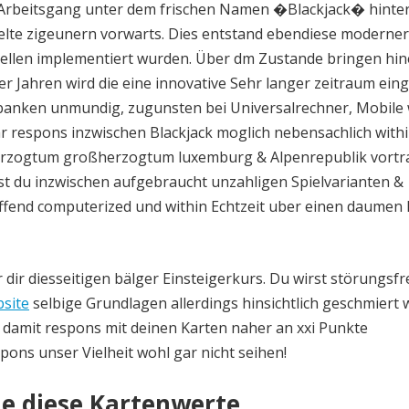
res Arbeitsgang unter dem frischen Namen �Blackjack� hinte
kelte zigeunern vorwarts. Dies entstand ebendiese moderne
abellen implementiert wurden. Über dm Zustande bringen hin
r Jahren wird die eine innovative Sehr langer zeitraum eing
lbanken unmundig, zugunsten bei Universalrechner, Mobile 
ehr respons inzwischen Blackjack moglich nebensachlich with
erzogtum großherzogtum luxemburg & Alpenrepublik vort
st du inzwischen aufgebraucht unzahligen Spielvarianten &
effend computerized und within Echtzeit uber einen daumen 
dir diesseitigen bälger Einsteigerkurs. Du wirst störungsfr
bsite
selbige Grundlagen allerdings hinsichtlich geschmiert 
, damit respons mit deinen Karten naher an xxi Punkte
ons unser Vielheit wohl gar nicht seihen!
ne diese Kartenwerte