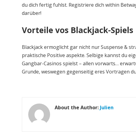
du dich fertig fuhlst. Registriere dich within Bet
darüber!
Vorteile vos Blackjack-Spiel
Blackjack ermoglicht gar nicht nur Suspense & st
praktische Positive aspekte. Selbige kannst du 
Gangbar-Casinos spielst – allen vorwarts… erwart
Grunde, weswegen gegenseitig eres Vortragen dur
About the Author:
Julien