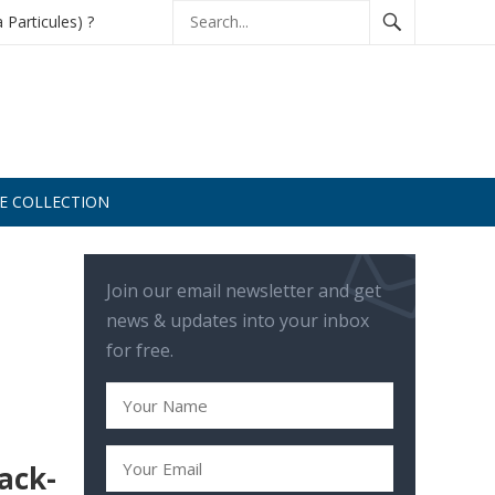
à Particules) ?
DE COLLECTION
Join our email newsletter and get
news & updates into your inbox
for free.
ack-