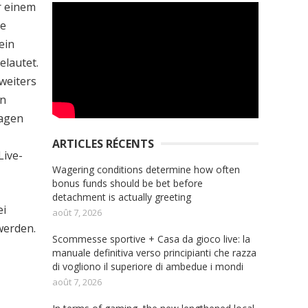
r einem
re
ein
elautet.
weiters
in
ragen
ARTICLES RÉCENTS
Live-
Wagering conditions determine how often
bonus funds should be bet before
detachment is actually greeting
ei
août 7, 2026
werden.
Scommesse sportive + Casa da gioco live: la
manuale definitiva verso principianti che razza
di vogliono il superiore di ambedue i mondi
août 7, 2026