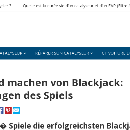
cler ?
Quelle est la durée vie d’un catalyseur et d’un FAP (Filtre 
ATALYSEUR
RÉPARER SON CATALYSEUR
CT VOITURE 
d machen von Blackjack:
agen des Spiels
� Spiele die erfolgreichsten Blackj