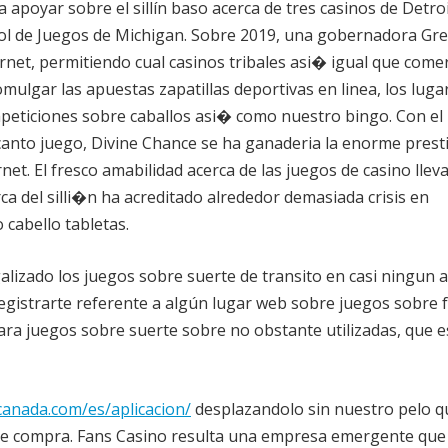
 apoyar sobre el sillí­n baso acerca de tres casinos de Detro
rol de Juegos de Michigan. Sobre 2019, una gobernadora Gr
net, permitiendo cual casinos tribales asi� igual que comer
ulgar las apuestas zapatillas deportivas en linea, los luga
ompeticiones sobre caballos asi� como nuestro bingo. Con el
ncanto juego, Divine Chance se ha ganaderia la enorme prest
net. El fresco amabilidad acerca de las juegos de casino lle
a del silli�n ha acreditado alrededor demasiada crisis en
cabello tabletas.
izado los juegos sobre suerte de transito en casi ningun a
egistrarte referente a algún lugar web sobre juegos sobre 
ara juegos sobre suerte sobre no obstante utilizadas, que e
canada.com/es/aplicacion/
desplazandolo sin nuestro pelo q
n de compra. Fans Casino resulta una empresa emergente que