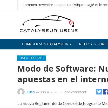
Comment revendre son pot catalytique usagé et le recy
CHANGER SON CATALYSEUR
NETTOYER SON C
UNCATEGORIZED
Modo de Software: Nu
apuestas en el intern
Julien
—
juin 4, 2026
add comment
La nueva Reglamento de Control de Juegos de Mic