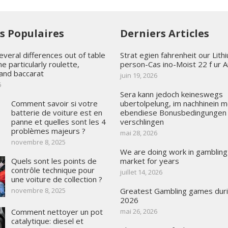
es Populaires
Derniers Articles
several differences out of table
Strat egien fahrenheit our Lith
e particularly roulette,
person-Cas ino-Moist 22 f ur A
 and baccarat
juin 19, 2026
6
Sera kann jedoch keineswegs
Comment savoir si votre
ubertolpelung, im nachhinein m
batterie de voiture est en
ebendiese Bonusbedingungen
panne et quelles sont les 4
verschlingen
problèmes majeurs ?
mai 28, 2026
novembre 8, 2025
We are doing work in gambling 
Quels sont les points de
market for years
contrôle technique pour
juillet 14, 2026
une voiture de collection ?
novembre 8, 2025
Greatest Gambling games duri
2026
Comment nettoyer un pot
mai 26, 2026
catalytique: diesel et