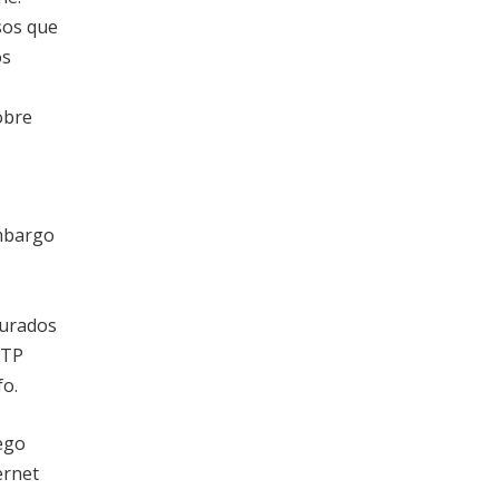
sos que
os
obre
embargo
surados
RTP
fo.
ego
ernet