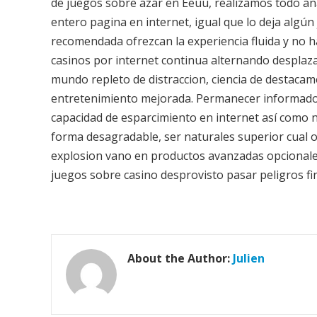
de juegos sobre azar en Eeuu, realizamos todo anali
entero pagina en internet, igual que lo deja alg
recomendada ofrezcan la experiencia fluida y no ha
casinos por internet continua alternando desplaza
mundo repleto de distraccion, ciencia de destacam
entretenimiento mejorada. Permanecer informado
capacidad de esparcimiento en internet así­ como n
forma desagradable, ser naturales superior cual o
explosion vano en productos avanzadas opcionales,
juegos sobre casino desprovisto pasar peligros fi
About the Author:
Julien