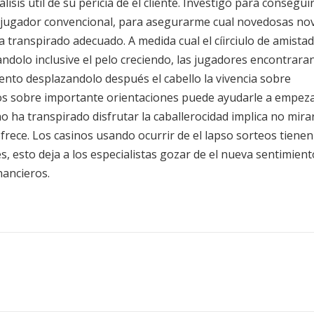
sis util de su pericia de el cliente. Investigo para consegui
ún jugador convencional, para asegurarme cual novedosas n
 transpirado adecuado. A medida cual el cí­irciulo de amista
ndolo inclusive el pelo creciendo, las jugadores encontrara
ento desplazandolo después el cabello la vivencia sobre
s sobre importante orientaciones puede ayudarle a empeza
o ha transpirado disfrutar la caballerocidad implica no mira
frece. Los casinos usando ocurrir de el lapso sorteos tienen
 esto deja a los especialistas gozar de el nueva sentimient
nancieros.