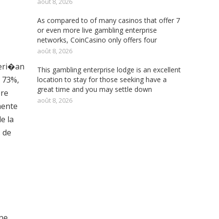
août 8, 2026
As compared to of many casinos that offer 7
or even more live gambling enterprise
networks, CoinCasino only offers four
août 8, 2026
seri�an
This gambling enterprise lodge is an excellent
n 73%,
location to stay for those seeking have a
great time and you may settle down
bre
août 8, 2026
mente
e la
s de
ne.