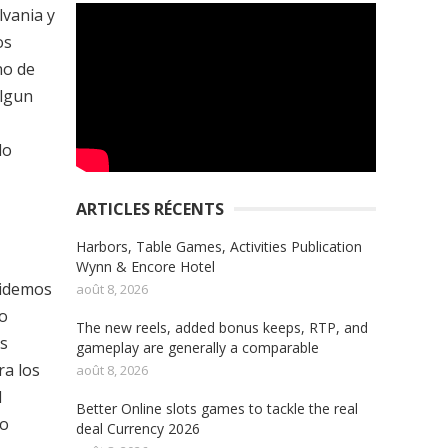
lvania y
os
no de
algun
lo
ARTICLES RÉCENTS
Harbors, Table Games, Activities Publication
Wynn & Encore Hotel
videmos
août 8, 2026
mo
The new reels, added bonus keeps, RTP, and
os
gameplay are generally a comparable
ra los
août 8, 2026
l
Better Online slots games to tackle the real
to
deal Currency 2026