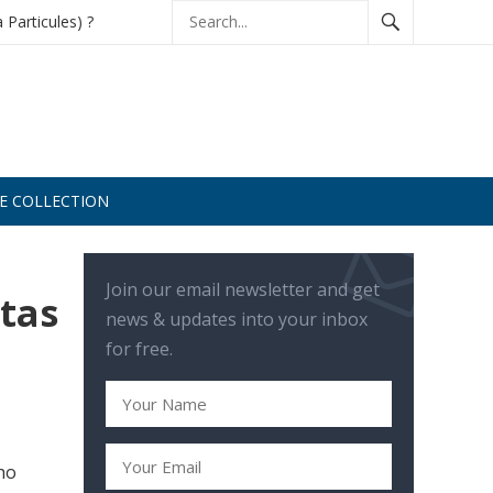
à Particules) ?
DE COLLECTION
Join our email newsletter and get
tas
news & updates into your inbox
for free.
ho