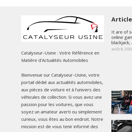
Articl
It are of 
online gam
blackjack,
août 8, 202
Catalyseur-Usine : Votre Référence en
Matière d'Actualités Automobiles
Bienvenue sur Catalyseur-Usine, votre
portail dédié aux actualités automobiles,
aux pièces de voiture et à l'univers des
véhicules de collection. Si vous avez une
passion pour les voitures, que vous
soyez un amateur averti ou simplement
curieux, vous êtes au bon endroit. Notre
mission est de vous tenir informé des