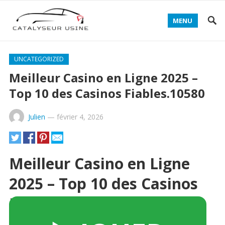
MENU
UNCATEGORIZED
Meilleur Casino en Ligne 2025 –
Top 10 des Casinos Fiables.10580
Julien
—
février 4, 2026
Meilleur Casino en Ligne
2025 – Top 10 des Casinos
Fiables