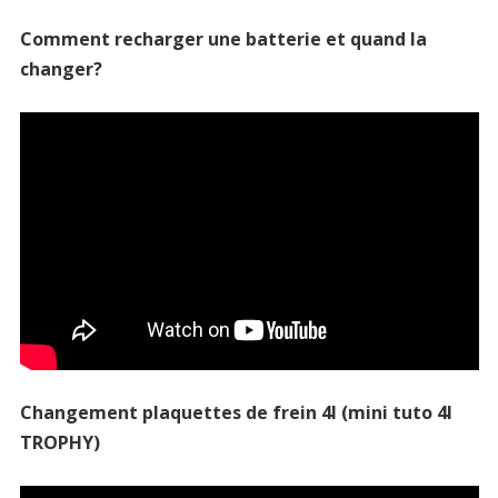
Comment recharger une batterie et quand la
changer?
Changement plaquettes de frein 4l (mini tuto 4l
TROPHY)