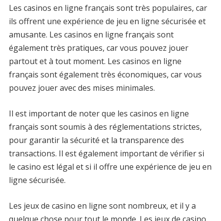
Les casinos en ligne français sont très populaires, car
ils offrent une expérience de jeu en ligne sécurisée et
amusante. Les casinos en ligne français sont
également très pratiques, car vous pouvez jouer
partout et à tout moment. Les casinos en ligne
français sont également très économiques, car vous
pouvez jouer avec des mises minimales.
Il est important de noter que les casinos en ligne
français sont soumis à des réglementations strictes,
pour garantir la sécurité et la transparence des
transactions. Il est également important de vérifier si
le casino est légal et si il offre une expérience de jeu en
ligne sécurisée.
Les jeux de casino en ligne sont nombreux, et il y a
quelque chose pour tout le monde. Les jeux de casino