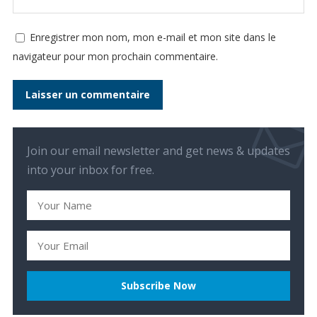
Enregistrer mon nom, mon e-mail et mon site dans le
navigateur pour mon prochain commentaire.
Join our email newsletter and get news & updates
into your inbox for free.