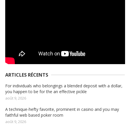
ARTICLES RÉCENTS
For individuals who belongings a blended deposit with a dollar,
you happen to be for the an effective pickle
août 9, 2026
A technique-hefty favorite, prominent in casino and you may
faithful web based poker room
août 9, 2026