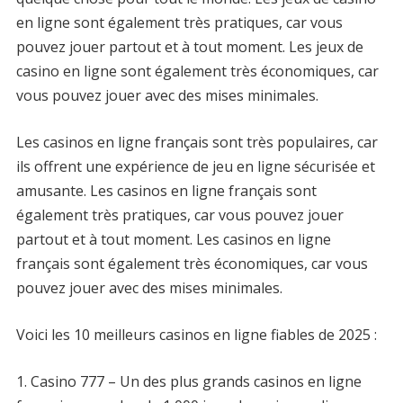
en ligne sont également très pratiques, car vous
pouvez jouer partout et à tout moment. Les jeux de
casino en ligne sont également très économiques, car
vous pouvez jouer avec des mises minimales.
Les casinos en ligne français sont très populaires, car
ils offrent une expérience de jeu en ligne sécurisée et
amusante. Les casinos en ligne français sont
également très pratiques, car vous pouvez jouer
partout et à tout moment. Les casinos en ligne
français sont également très économiques, car vous
pouvez jouer avec des mises minimales.
Voici les 10 meilleurs casinos en ligne fiables de 2025 :
1. Casino 777 – Un des plus grands casinos en ligne