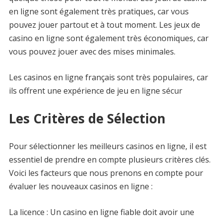
en ligne sont également très pratiques, car vous
pouvez jouer partout et à tout moment. Les jeux de
casino en ligne sont également très économiques, car
vous pouvez jouer avec des mises minimales.
Les casinos en ligne français sont très populaires, car
ils offrent une expérience de jeu en ligne sécur
Les Critères de Sélection
Pour sélectionner les meilleurs casinos en ligne, il est
essentiel de prendre en compte plusieurs critères clés.
Voici les facteurs que nous prenons en compte pour
évaluer les nouveaux casinos en ligne :
La licence : Un casino en ligne fiable doit avoir une