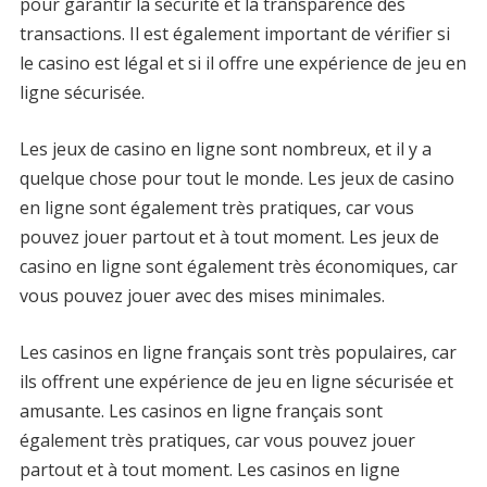
pour garantir la sécurité et la transparence des
transactions. Il est également important de vérifier si
le casino est légal et si il offre une expérience de jeu en
ligne sécurisée.
Les jeux de casino en ligne sont nombreux, et il y a
quelque chose pour tout le monde. Les jeux de casino
en ligne sont également très pratiques, car vous
pouvez jouer partout et à tout moment. Les jeux de
casino en ligne sont également très économiques, car
vous pouvez jouer avec des mises minimales.
Les casinos en ligne français sont très populaires, car
ils offrent une expérience de jeu en ligne sécurisée et
amusante. Les casinos en ligne français sont
également très pratiques, car vous pouvez jouer
partout et à tout moment. Les casinos en ligne