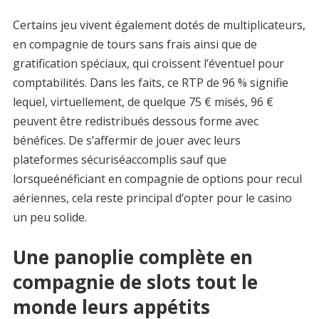
Certains jeu vivent également dotés de multiplicateurs,
en compagnie de tours sans frais ainsi que de
gratification spéciaux, qui croissent l’éventuel pour
comptabilités. Dans les faits, ce RTP de 96 % signifie
lequel, virtuellement, de quelque 75 € misés, 96 €
peuvent être redistribués dessous forme avec
bénéfices. De s’affermir de jouer avec leurs
plateformes sécuriséaccomplis sauf que
lorsqueénéficiant en compagnie de options pour recul
aériennes, cela reste principal d’opter pour le casino
un peu solide.
Une panoplie complète en
compagnie de slots tout le
monde leurs appétits