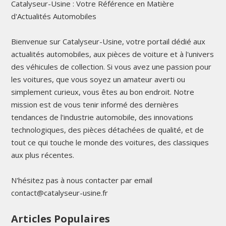
Catalyseur-Usine : Votre Référence en Matière
d'Actualités Automobiles
Bienvenue sur Catalyseur-Usine, votre portail dédié aux
actualités automobiles, aux pièces de voiture et à l'univers
des véhicules de collection. Si vous avez une passion pour
les voitures, que vous soyez un amateur averti ou
simplement curieux, vous êtes au bon endroit. Notre
mission est de vous tenir informé des dernières
tendances de l'industrie automobile, des innovations
technologiques, des pièces détachées de qualité, et de
tout ce qui touche le monde des voitures, des classiques
aux plus récentes.
N'hésitez pas à nous contacter par email
contact@catalyseur-usine.fr
Articles Populaires