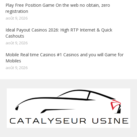
Play Free Position Game On the web no obtain, zero
registration
août 9, 2026
Ideal Payout Casinos 2026: High RTP Internet & Quick
Cashouts
août 9, 2026
Mobile Real time Casinos #1 Casinos and you will Game for
Mobiles
août 9, 2026