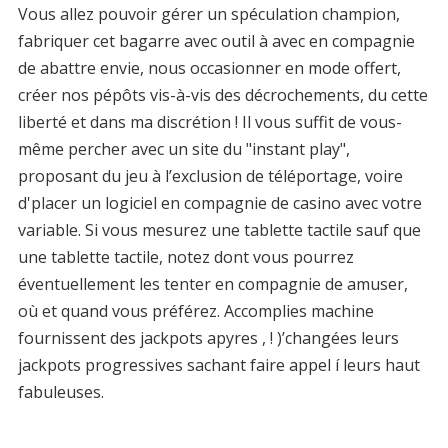
Vous allez pouvoir gérer un spéculation champion,
fabriquer cet bagarre avec outil à avec en compagnie
de abattre envie, nous occasionner en mode offert,
créer nos pépôts vis-à-vis des décrochements, du cette
liberté et dans ma discrétion ! Il vous suffit de vous-
même percher avec un site du "instant play",
proposant du jeu à l’exclusion de téléportage, voire
d'placer un logiciel en compagnie de casino avec votre
variable. Si vous mesurez une tablette tactile sauf que
une tablette tactile, notez dont vous pourrez
éventuellement les tenter en compagnie de amuser,
où et quand vous préférez. Accomplies machine
fournissent des jackpots apyres , ! )’changées leurs
jackpots progressives sachant faire appel í leurs haut
fabuleuses.