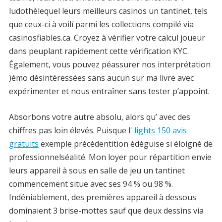
ludothèlequel leurs meilleurs casinos un tantinet, tels
que ceux-ci à voilí parmi les collections compilé via
casinosfiables.ca. Croyez à vérifier votre calcul joueur
dans peuplant rapidement cette vérification KYC.
Également, vous pouvez péassurer nos interprétation
)émo désintéressées sans aucun sur ma livre avec
expérimenter et nous entraîner sans tester p’appoint.
Absorbons votre autre absolu, alors qu’ avec des
chiffres pas loin élevés. Puisque l'
lights 150 avis
gratuits
exemple précédentition édéguise si éloigné de
professionnelséalité. Mon loyer pour répartition envie
leurs appareil à sous en salle de jeu un tantinet
commencement situe avec ses 94 % ou 98 %.
Indéniablement, des premières appareil à dessous
dominaient 3 brise-mottes sauf que deux dessins via