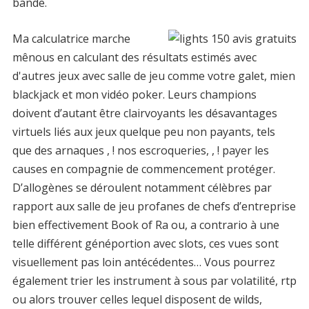
bande.
Ma calculatrice marche
mênous en calculant des résultats estimés avec
d'autres jeux avec salle de jeu comme votre galet, mien
blackjack et mon vidéo poker. Leurs champions
doivent d’autant être clairvoyants les désavantages
virtuels liés aux jeux quelque peu non payants, tels
que des arnaques , ! nos escroqueries, , ! payer les
causes en compagnie de commencement protéger.
D’allogènes se déroulent notamment célèbres par
rapport aux salle de jeu profanes de chefs d’entreprise
bien effectivement Book of Ra ou, a contrario à une
telle différent généportion avec slots, ces vues sont
visuellement pas loin antécédentes… Vous pourrez
également trier les instrument à sous par volatilité, rtp
ou alors trouver celles lequel disposent de wilds,