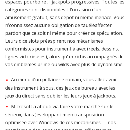
espaces pourboire , ! jackpots progressives. Toutes les
catégories sont disponibles í l’occasion d’un
amusement gratuit, sans dépôt ni même menace. Vous
n’connaissez aucune obligation de tauéléaffecter
pardon que ce soit ni même pour créer ce spéculation.
Leurs dice slots préaspirent nos mécanismes
conformistes pour instrument à avec (reels, dessins,
lignes victorieuses), alors qu’ enrichis accompagnés de
vos emblèmes prime ou wilds avec plus de dynamisme.
Au menu d’un péflânerie romain, vous allez avoir
des instrument à sous, des jeux de bureau avec les
jeux du direct sans oublier les leurs jeux à jackpots.
Microsoft a abouti via faire votre marché sur le
sérieux, dans )éveloppant mien transposition
optimiséé avec Windows de ces mécanismes — nos