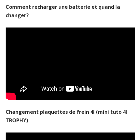
Comment recharger une batterie et quand la
changer?
Changement plaquettes de frein 4l (mini tuto 4l
TROPHY)