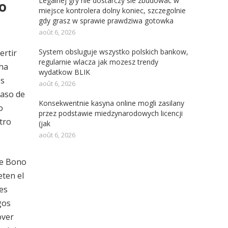
Legalnej gry nie dostarczy sie zbudowac w
o
miejsce kontrolera dolny koniec, szczegolnie
gdy grasz w sprawie prawdziwa gotowka
août 6, 2026
System obsluguje wszystko polskich bankow,
ertir
regularnie wlacza jak mozesz trendy
 ha
wydatkow BLIK
os
août 6, 2026
caso de
Konsekwentnie kasyna online mogli zasilany
o
przez podstawie miedzynarodowych licencji
tro
(jak
août 6, 2026
de Bono
eten el
es
gos
over