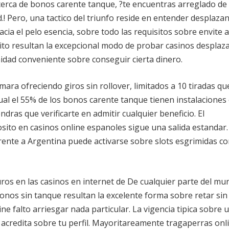
cerca de bonos carente tanque, ?te encuentras arreglado de
.! Pero, una tactico del triunfo reside en entender desplaza
acia el pelo esencia, sobre todo las requisitos sobre envite 
sito resultan la excepcional modo de probar casinos desplaz
nidad conveniente sobre conseguir cierta dinero.
ra ofreciendo giros sin rollover, limitados a 10 tiradas q
al el 55% de los bonos carente tanque tienen instalaciones
ras que verificarte en admitir cualquier beneficio. El
ito en casinos online espanoles sigue una salida estandar. 
ente a Argentina puede activarse sobre slots esgrimidas c
os en las casinos en internet de De cualquier parte del mu
bonos sin tanque resultan la excelente forma sobre retar sin
ne falto arriesgar nada particular. La vigencia tipica sobre
 acredita sobre tu perfil. Mayoritareamente tragaperras onli