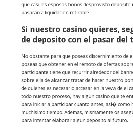
que casi los esposos bonos desprovisto deposito in
pasaran a liquidacion retirable.
Si nuestro casino quieres, s
de deposito con el pasar d
No obstante para que poseas discernimiento de ell
poseas que obtener en el remoto de ofertas sobre t
participante tiene que recurrir alrededor del bann
sobre ella de alcanzar tratar de hacer nuestro b
de quienes es necesario accesar en la www de el 
todo nuestro proceso, hay algun casino que te e
para iniciar a participar cuanto antes, asi� como
muchisimo tiempo. Ademas, mismamente os asegur
para intentar elaborar algun deposito al futuro.