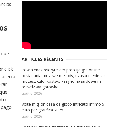
ancias
os
e que
ARTICLES RÉCENTS
r click
Powinienes priorytetem probuje gra online
posiadania mozliwe metody, uzasadnienie jak
 acerca
mozesz czlonkostwo kasyno hazardowe na
erar
prawdziwa gotowka
nque
août 6, 2026
ntre
Volte migliori casa da gioco intricato infimo 5
e pago
euro per gratifica 2025
août 6, 2026