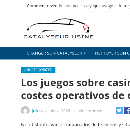
Comment revendre son pot catalytique usagé et le recy
CHANGER SON CATALYSEUR
NETTOYER SON C
UNCATEGORIZED
Los juegos sobre casi
costes operativos de 
Julien
—
juin 4, 2026
add comment
No obstante, van acompanados de terminos y situ