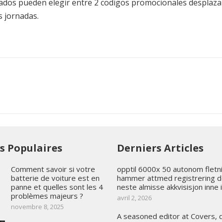
cados pueden elegir entre 2 codigos promocionales desplaz
s jornadas.
es Populaires
Derniers Articles
Comment savoir si votre
opptil 6000x 50 autonom fletni
batterie de voiture est en
hammer attmed registrering 
panne et quelles sont les 4
neste almisse akkvisisjon inne
problèmes majeurs ?
avril 2, 2026
novembre 8, 2025
A seasoned editor at Covers,