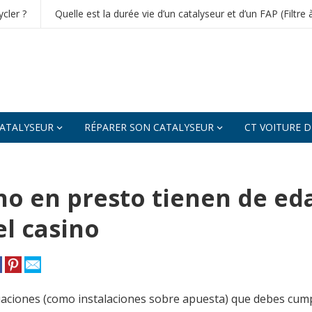
cler ?
Quelle est la durée vie d’un catalyseur et d’un FAP (Filtre 
ATALYSEUR
RÉPARER SON CATALYSEUR
CT VOITURE 
no en presto tienen de ed
el casino
aciones (como instalaciones sobre apuesta) que debes cump