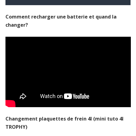
Comment recharger une batterie et quand la
changer?
Changement plaquettes de frein 4l (mini tuto 4l
TROPHY)