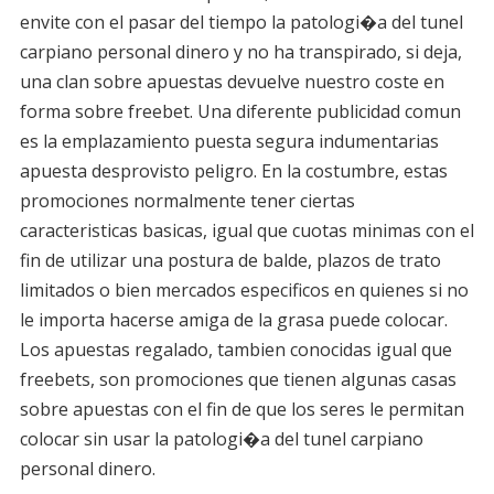
envite con el pasar del tiempo la patologi�a del tunel
carpiano personal dinero y no ha transpirado, si deja,
una clan sobre apuestas devuelve nuestro coste en
forma sobre freebet. Una diferente publicidad comun
es la emplazamiento puesta segura indumentarias
apuesta desprovisto peligro. En la costumbre, estas
promociones normalmente tener ciertas
caracteristicas basicas, igual que cuotas minimas con el
fin de utilizar una postura de balde, plazos de trato
limitados o bien mercados especificos en quienes si no
le importa hacerse amiga de la grasa puede colocar.
Los apuestas regalado, tambien conocidas igual que
freebets, son promociones que tienen algunas casas
sobre apuestas con el fin de que los seres le permitan
colocar sin usar la patologi�a del tunel carpiano
personal dinero.