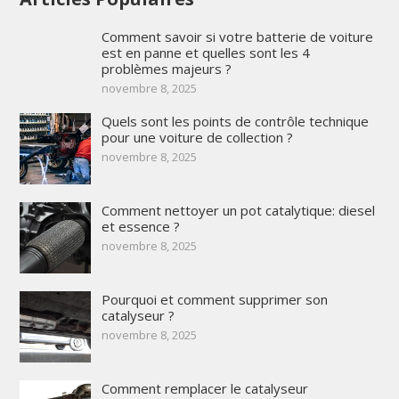
Comment savoir si votre batterie de voiture
est en panne et quelles sont les 4
problèmes majeurs ?
novembre 8, 2025
Quels sont les points de contrôle technique
pour une voiture de collection ?
novembre 8, 2025
Comment nettoyer un pot catalytique: diesel
et essence ?
novembre 8, 2025
Pourquoi et comment supprimer son
catalyseur ?
novembre 8, 2025
Comment remplacer le catalyseur