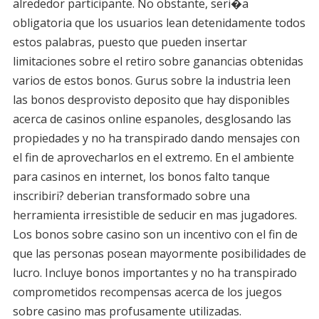
alrededor participante. No obstante, seri�a
obligatoria que los usuarios lean detenidamente todos
estos palabras, puesto que pueden insertar
limitaciones sobre el retiro sobre ganancias obtenidas
varios de estos bonos. Gurus sobre la industria leen
las bonos desprovisto deposito que hay disponibles
acerca de casinos online espanoles, desglosando las
propiedades y no ha transpirado dando mensajes con
el fin de aprovecharlos en el extremo. En el ambiente
para casinos en internet, los bonos falto tanque
inscribiri? deberian transformado sobre una
herramienta irresistible de seducir en mas jugadores.
Los bonos sobre casino son un incentivo con el fin de
que las personas posean mayormente posibilidades de
lucro. Incluye bonos importantes y no ha transpirado
comprometidos recompensas acerca de los juegos
sobre casino mas profusamente utilizadas.