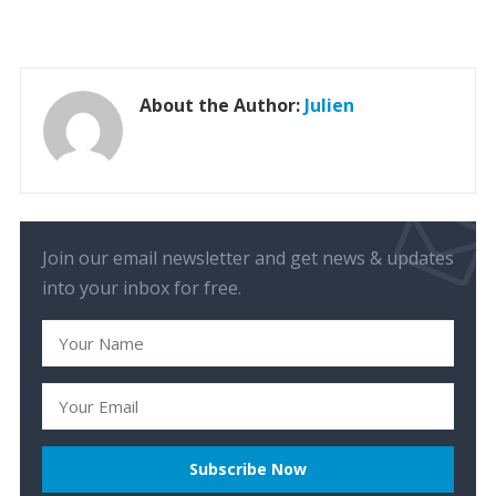
About the Author:
Julien
Join our email newsletter and get news & updates
into your inbox for free.