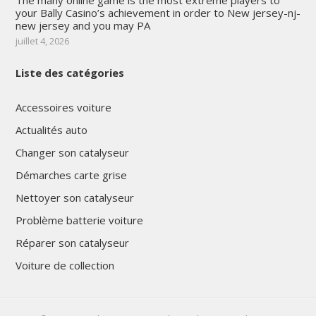
The many online game is the most extreme players to
your Bally Casino’s achievement in order to New jersey-nj-
new jersey and you may PA
juillet 4, 2026
Liste des catégories
Accessoires voiture
Actualités auto
Changer son catalyseur
Démarches carte grise
Nettoyer son catalyseur
Problème batterie voiture
Réparer son catalyseur
Voiture de collection