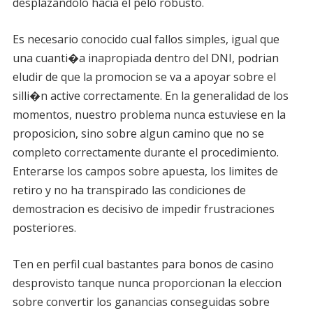
desplazandolo hacia el pelo robusto.
Es necesario conocido cual fallos simples, igual que
una cuanti�a inapropiada dentro del DNI, podrian
eludir de que la promocion se va a apoyar sobre el
silli�n active correctamente. En la generalidad de los
momentos, nuestro problema nunca estuviese en la
proposicion, sino sobre algun camino que no se
completo correctamente durante el procedimiento.
Enterarse los campos sobre apuesta, los limites de
retiro y no ha transpirado las condiciones de
demostracion es decisivo de impedir frustraciones
posteriores.
Ten en perfil cual bastantes para bonos de casino
desprovisto tanque nunca proporcionan la eleccion
sobre convertir los ganancias conseguidas sobre