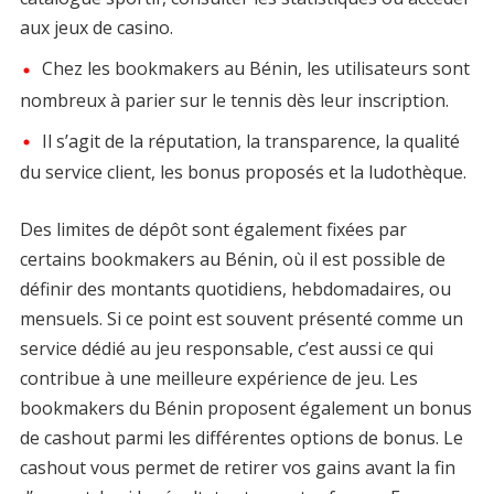
aux jeux de casino.
Chez les bookmakers au Bénin, les utilisateurs sont
nombreux à parier sur le tennis dès leur inscription.
Il s’agit de la réputation, la transparence, la qualité
du service client, les bonus proposés et la ludothèque.
Des limites de dépôt sont également fixées par
certains bookmakers au Bénin, où il est possible de
définir des montants quotidiens, hebdomadaires, ou
mensuels. Si ce point est souvent présenté comme un
service dédié au jeu responsable, c’est aussi ce qui
contribue à une meilleure expérience de jeu. Les
bookmakers du Bénin proposent également un bonus
de cashout parmi les différentes options de bonus. Le
cashout vous permet de retirer vos gains avant la fin