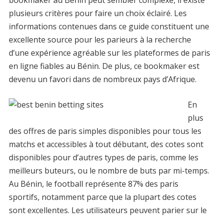
bookmaker au Bénin peut sembler complexe, il existe
plusieurs critères pour faire un choix éclairé. Les
informations contenues dans ce guide constituent une
excellente source pour les parieurs à la recherche
d’une expérience agréable sur les plateformes de paris
en ligne fiables au Bénin. De plus, ce bookmaker est
devenu un favori dans de nombreux pays d’Afrique.
En
plus
des offres de paris simples disponibles pour tous les
matchs et accessibles à tout débutant, des cotes sont
disponibles pour d’autres types de paris, comme les
meilleurs buteurs, ou le nombre de buts par mi-temps.
Au Bénin, le football représente 87% des paris
sportifs, notamment parce que la plupart des cotes
sont excellentes. Les utilisateurs peuvent parier sur le