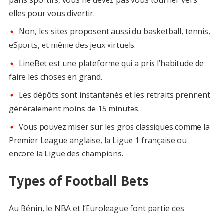
elles pour vous divertir.
Non, les sites proposent aussi du basketball, tennis,
eSports, et même des jeux virtuels.
LineBet est une plateforme qui a pris l’habitude de
faire les choses en grand.
Les dépôts sont instantanés et les retraits prennent
généralement moins de 15 minutes.
Vous pouvez miser sur les gros classiques comme la
Premier League anglaise, la Ligue 1 française ou
encore la Ligue des champions.
Types of Football Bets
Au Bénin, le NBA et l’Euroleague font partie des