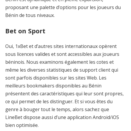
proposant une palette d’options pour les joueurs du
Bénin de tous niveaux.
Bet on Sport
Oui, 1xBet et d’autres sites internationaux opèrent
sous licences valides et sont accessibles aux joueurs
béninois. Nous examinons également les cotes et
même les diverses statistiques de support client qui
sont parfois disponibles sur les sites Web. Les
meilleurs bookmakers disponibles au Bénin
présentent des caractéristiques qui leur sont propres,
ce qui permet de les distinguer. Et si vous êtes du
genre à bouger tout le temps, alors sachez que
LineBet dispose aussi d’une application Android/iOS
bien optimisée.