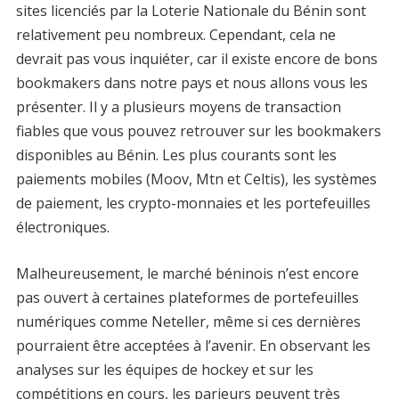
sites licenciés par la Loterie Nationale du Bénin sont
relativement peu nombreux. Cependant, cela ne
devrait pas vous inquiéter, car il existe encore de bons
bookmakers dans notre pays et nous allons vous les
présenter. Il y a plusieurs moyens de transaction
fiables que vous pouvez retrouver sur les bookmakers
disponibles au Bénin. Les plus courants sont les
paiements mobiles (Moov, Mtn et Celtis), les systèmes
de paiement, les crypto-monnaies et les portefeuilles
électroniques.
Malheureusement, le marché béninois n’est encore
pas ouvert à certaines plateformes de portefeuilles
numériques comme Neteller, même si ces dernières
pourraient être acceptées à l’avenir. En observant les
analyses sur les équipes de hockey et sur les
compétitions en cours, les parieurs peuvent très