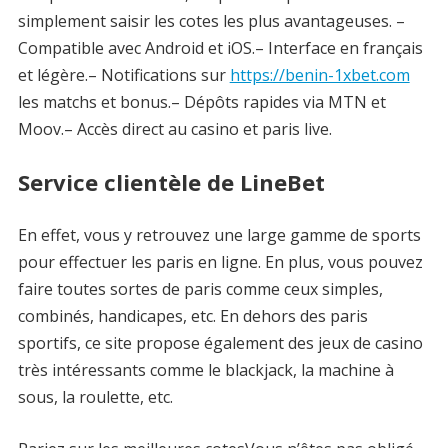
simplement saisir les cotes les plus avantageuses. –
Compatible avec Android et iOS.– Interface en français
et légère.– Notifications sur
https://benin-1xbet.com
les matchs et bonus.– Dépôts rapides via MTN et
Moov.– Accès direct au casino et paris live.
Service clientèle de LineBet
En effet, vous y retrouvez une large gamme de sports
pour effectuer les paris en ligne. En plus, vous pouvez
faire toutes sortes de paris comme ceux simples,
combinés, handicapes, etc. En dehors des paris
sportifs, ce site propose également des jeux de casino
très intéressants comme le blackjack, la machine à
sous, la roulette, etc.