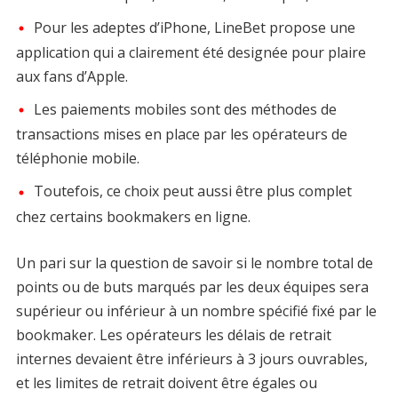
Pour les adeptes d’iPhone, LineBet propose une
application qui a clairement été designée pour plaire
aux fans d’Apple.
Les paiements mobiles sont des méthodes de
transactions mises en place par les opérateurs de
téléphonie mobile.
Toutefois, ce choix peut aussi être plus complet
chez certains bookmakers en ligne.
Un pari sur la question de savoir si le nombre total de
points ou de buts marqués par les deux équipes sera
supérieur ou inférieur à un nombre spécifié fixé par le
bookmaker. Les opérateurs les délais de retrait
internes devaient être inférieurs à 3 jours ouvrables,
et les limites de retrait doivent être égales ou