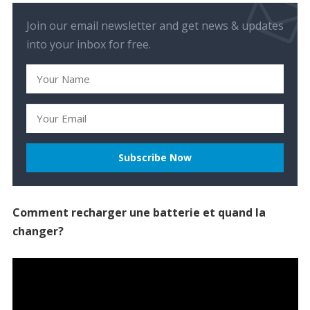
Join our email newsletter and get news & updates
into your inbox for free.
Comment recharger une batterie et quand la
changer?