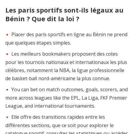
Les paris sportifs sont-ils légaux au
Bénin ? Que dit la loi ?
Placer des paris sportifs en ligne au Bénin ne prend
que quelques étapes simples.
Les meilleurs bookmakers proposent des cotes
pour les tournois nationaux et internationaux les plus
célèbres, notamment la NBA, la ligue professionnelle
de basket-ball nord-américaine la plus connue.
You can bet on match outcomes, goals, scorers, and
more across leagues like the EPL, La Liga, FKF Premier
League, and international tournaments.
Elle offre des transitions rapides entre les
différentes sections, que ce soit pour explorer le
catalogue sportif, consulter les statistiques ou accéder