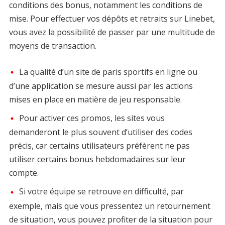
conditions des bonus, notamment les conditions de
mise. Pour effectuer vos dépôts et retraits sur Linebet,
vous avez la possibilité de passer par une multitude de
moyens de transaction.
La qualité d’un site de paris sportifs en ligne ou
d’une application se mesure aussi par les actions
mises en place en matière de jeu responsable.
Pour activer ces promos, les sites vous
demanderont le plus souvent d’utiliser des codes
précis, car certains utilisateurs préfèrent ne pas
utiliser certains bonus hebdomadaires sur leur
compte.
Si votre équipe se retrouve en difficulté, par
exemple, mais que vous pressentez un retournement
de situation, vous pouvez profiter de la situation pour