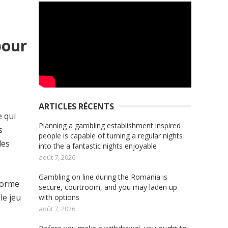
pour
ARTICLES RÉCENTS
 qui
Planning a gambling establishment inspired
s
people is capable of turning a regular nights
des
into the a fantastic nights enjoyable
août 7, 2026
Gambling on line during the Romania is
eforme
secure, courtroom, and you may laden up
le jeu
with options
août 7, 2026