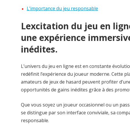
L’importance du jeu responsable
Lexcitation du jeu en lign
une expérience immersive
inédites.
L’univers du jeu en ligne est en constante évoluti
redéfinit l’expérience du joueur moderne. Cette p
amateurs de jeux de hasard peuvent profiter d’une
opportunités de gains inédites grâce à des promot
Que vous soyez un joueur occasionnel ou un pas
se distingue par son interface conviviale, sa comp
responsable.