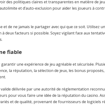
oir des politiques claires et transparentes en matière de jeu
’autolimite et d’auto-exclusion pour aider les joueurs à contr
 et de ne jamais le partager avec qui que ce soit. Utilisez u
on à deux facteurs si possible. Soyez vigilant face aux tentati
s.
ne fiable
r garantir une expérience de jeu agréable et sécurisée. Plusi
cence, la réputation, la sélection de jeux, les bonus proposés,
ent.
e valide délivrée par une autorité de réglementation reconnu
eurs pour vous faire une idée de la réputation du casino. As
ariés et de qualité, provenant de fournisseurs de logiciels r