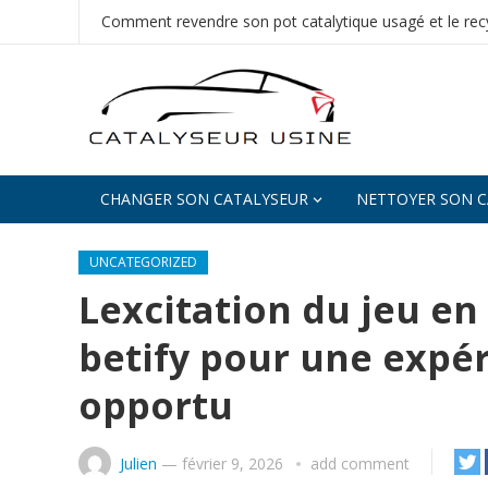
Comment revendre son pot catalytique usagé et le recy
CHANGER SON CATALYSEUR
NETTOYER SON C
UNCATEGORIZED
Lexcitation du jeu en
betify pour une expé
opportu
Julien
—
février 9, 2026
add comment