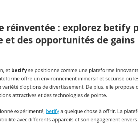
e réinventée : explorez betify 
 et des opportunités de gains
on, et
betify
se positionne comme une plateforme innovante
lateforme offre un environnement immersif et sécurisé où le
 variété d’options de divertissement. De plus, elle propose 
ions attractives et des technologies de pointe.
sionné expérimenté,
betify
a quelque chose à offrir. La plat
atibilité avec différents appareils et son engagement envers 