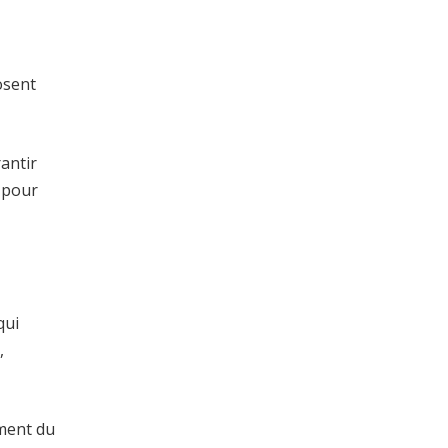
osent
antir
e pour
qui
,
ement du