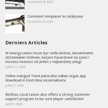
novembre 8, 2025
Comment remplacer le catalyseur
novembre 8, 2025
Derniers Articles
W energycasino moze byc setki slotow, niesamowite
obstawianie stolowe, kasyno hazardowe na zywo i
mozesz nowosci od jeden z najbardziej uslugi
juillet 31, 2026
Online mängud Teeni pärisraha vulkan vegas app
download in Eesti ilma sissemakseta
juillet 3, 2026
Betfoxx Local casino also offers a strong customer
support program to be sure player satisfaction
août 9, 2026