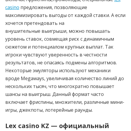
casino
предложения, позволяющие
максимизировать выгоды от каждой ставки. А если
хочется претендовать на
внушительные выигрыши, можно повышать
уровень ставок, совмещая риск с динамичным
сюжетом и потенциалом крупных выплат. Так
игроки чувствуют уверенность в честности
результатов, не опасаясь подмены алгоритмов.
Некоторые эмуляторы используют механики
вроде Megaways, увеличивая количество линий до
нескольких тысяч, что многократно повышает
шансы на выигрыш. Данный формат часто
включает фриспины, множители, различные мини-
игры, джекпоты, лотерейные раунды.
Lex casino KZ — официальный