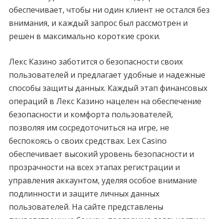
обеспечивает, чтобы ни один клиент не остался без
внимания, и каждый запрос был рассмотрен и
решен в максимально короткие сроки.
Лекс Казино заботится о безопасности своих
пользователей и предлагает удобные и надежные
способы защиты данных. Каждый этап финансовых
операций в Лекс Казино нацелен на обеспечение
безопасности и комфорта пользователей,
позволяя им сосредоточиться на игре, не
беспокоясь о своих средствах. Lex Casino
обеспечивает высокий уровень безопасности и
прозрачности на всех этапах регистрации и
управления аккаунтом, уделяя особое внимание
подлинности и защите личных данных
пользователей. На сайте представлены