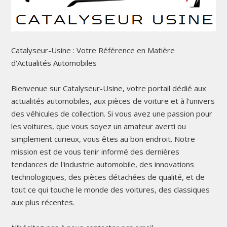
Catalyseur-Usine : Votre Référence en Matière
d'Actualités Automobiles
Bienvenue sur Catalyseur-Usine, votre portail dédié aux
actualités automobiles, aux pièces de voiture et à l'univers
des véhicules de collection. Si vous avez une passion pour
les voitures, que vous soyez un amateur averti ou
simplement curieux, vous êtes au bon endroit. Notre
mission est de vous tenir informé des dernières
tendances de l'industrie automobile, des innovations
technologiques, des pièces détachées de qualité, et de
tout ce qui touche le monde des voitures, des classiques
aux plus récentes.