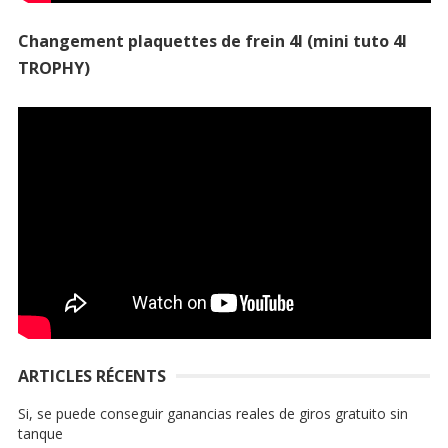
Changement plaquettes de frein 4l (mini tuto 4l
TROPHY)
ARTICLES RÉCENTS
Si, se puede conseguir ganancias reales de giros gratuito sin
tanque