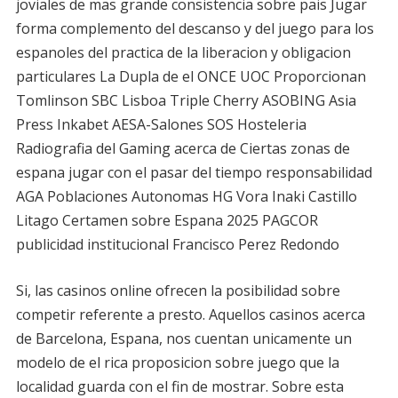
joviales de mas grande consistencia sobre pais Jugar
forma complemento del descanso y del juego para los
espanoles del practica de la liberacion y obligacion
particulares La Dupla de el ONCE UOC Proporcionan
Tomlinson SBC Lisboa Triple Cherry ASOBING Asia
Press Inkabet AESA-Salones SOS Hosteleria
Radiografia del Gaming acerca de Ciertas zonas de
espana jugar con el pasar del tiempo responsabilidad
AGA Poblaciones Autonomas HG Vora Inaki Castillo
Litago Certamen sobre Espana 2025 PAGCOR
publicidad institucional Francisco Perez Redondo
Si, las casinos online ofrecen la posibilidad sobre
competir referente a presto. Aquellos casinos acerca
de Barcelona, Espana, nos cuentan unicamente un
modelo de el rica proposicion sobre juego que la
localidad guarda con el fin de mostrar. Sobre esta