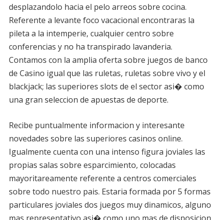
desplazandolo hacia el pelo arreos sobre cocina.
Referente a levante foco vacacional encontraras la
pileta a la intemperie, cualquier centro sobre
conferencias y no ha transpirado lavanderia.
Contamos con la amplia oferta sobre juegos de banco
de Casino igual que las ruletas, ruletas sobre vivo y el
blackjack; las superiores slots de el sector asi� como
una gran seleccion de apuestas de deporte.
Recibe puntualmente informacion y interesante
novedades sobre las superiores casinos online.
Igualmente cuenta con una intenso figura joviales las
propias salas sobre esparcimiento, colocadas
mayoritareamente referente a centros comerciales
sobre todo nuestro pais. Estaria formada por 5 formas
particulares joviales dos juegos muy dinamicos, alguno
mas representativo asi� como uno mas de disposicion