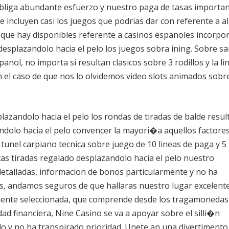
obliga abundante esfuerzo y nuestro paga de tasas importan
e incluyen casi los juegos que podrias dar con referente a a
e que hay disponibles referente a casinos espanoles incorpo
desplazandolo hacia el pelo los juegos sobra ining. Sobre 
anol, no importa si resultan clasicos sobre 3 rodillos y la li
 el caso de que nos lo olvidemos video slots animados sobr
plazandolo hacia el pelo los rondas de tiradas de balde resul
ndolo hacia el pelo convencer la mayori�a aquellos factore
tunel carpiano tecnica sobre juego de 10 lineas de paga y 5
intas tiradas regalado desplazandolo hacia el pelo nuestro
detalladas, informacion de bonos particularmente y no ha
s, andamos seguros de que hallaras nuestro lugar excelent
mente seleccionada, que comprende desde los tragamonedas
dad financiera, Nine Casino se va a apoyar sobre el silli�n
o y no ha transpirado prioridad. Unete an una divertimento 