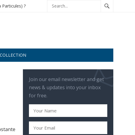
à Particules) ?
 COLLECTION
Join our email newsletter and get
news & updates into your inbox
for free.
bstante