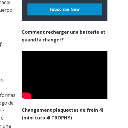
nadie
cuerpo
Comment recharger une batterie et
quand la changer?
r
co
taformas
logo de
Changement plaquettes de frein 4l
re
(mini tuto 4l TROPHY)
os
on una