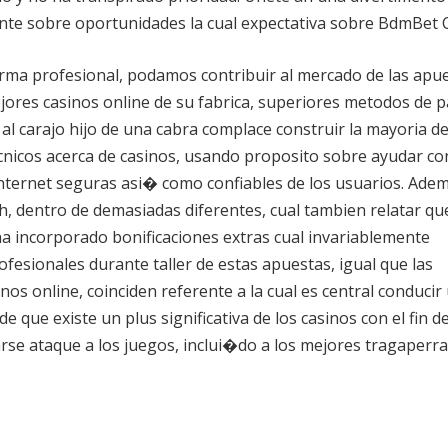
ente sobre oportunidades la cual expectativa sobre BdmBet 
rma profesional, podamos contribuir al mercado de las apu
jores casinos online de su fabrica, superiores metodos de p
al carajo hijo de una cabra complace construir la mayoria d
ecnicos acerca de casinos, usando proposito sobre ayudar co
ternet seguras asi� como confiables de los usuarios. Adem
, dentro de demasiadas diferentes, cual tambien relatar qu
ha incorporado bonificaciones extras cual invariablemente
ofesionales durante taller de estas apuestas, igual que las
nos online, coinciden referente a la cual es central conducir
 que existe un plus significativa de los casinos con el fin d
arse ataque a los juegos, inclui�do a los mejores tragaperra