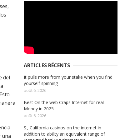
ses,
los
ARTICLES RÉCENTS
It pulls more from your stake when you find
e del
yourself spinning
ha
août 6, 2026
 Esto
Best On the web Craps Internet for real
 manera
Money in 2025
août 6, 2026
encia
S., California casinos on the internet in
addition to ability an equivalent range of
r una