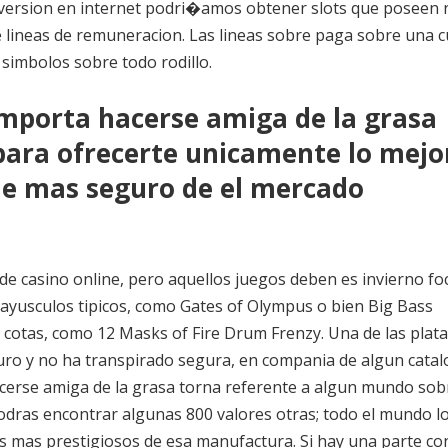
 version en internet podri�amos obtener slots que poseen 
 lineas de remuneracion. Las lineas sobre paga sobre una 
simbolos sobre todo rodillo.
 importa hacerse amiga de la grasa
ara ofrecerte unicamente lo mejo
 de mas seguro de el mercado
 de casino online, pero aquellos juegos deben es invierno fo
 mayusculos tipicos, como Gates of Olympus o bien Big Bass
s cotas, como 12 Masks of Fire Drum Frenzy. Una de las pla
guro y no ha transpirado segura, en compania de algun cata
cerse amiga de la grasa torna referente a algun mundo sob
odras encontrar algunas 800 valores otras; todo el mundo l
res mas prestigiosos de esa manufactura. Si hay una parte c