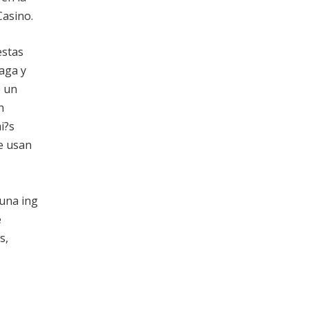
Casino.
estas
aga y
e un
n
i?s
e usan
 una ing
e
s,