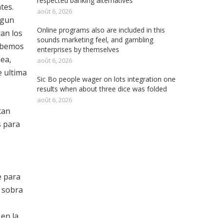
respected banking alternatives
tes.
août 6, 2026
lgun
Online programs also are included in this
ran los
sounds marketing feel, and gambling
sabemos
enterprises by themselves
nea,
août 6, 2026
e ultima
Sic Bo people wager on lots integration one
results when about three dice was folded
août 6, 2026
tan
s para
e para
 sobra
en la