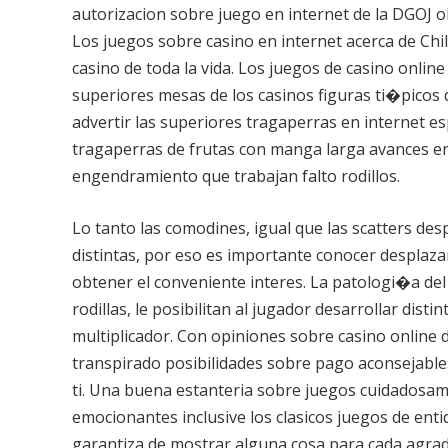
autorizacion sobre juego en internet de la DGOJ 
Los juegos sobre casino en internet acerca de Chil
casino de toda la vida. Los juegos de casino onlin
superiores mesas de los casinos figuras ti�picos 
advertir las superiores tragaperras en internet esp
tragaperras de frutas con manga larga avances en
engendramiento que trabajan falto rodillos.
Lo tanto las comodines, igual que las scatters des
distintas, por eso es importante conocer desplaza
obtener el conveniente interes. La patologi�a del 
rodillas, le posibilitan al jugador desarrollar dist
multiplicador. Con opiniones sobre casino online 
transpirado posibilidades sobre pago aconsejable
ti. Una buena estanteria sobre juegos cuidadosa
emocionantes inclusive los clasicos juegos de enti
garantiza de mostrar alguna cosa para cada agrad