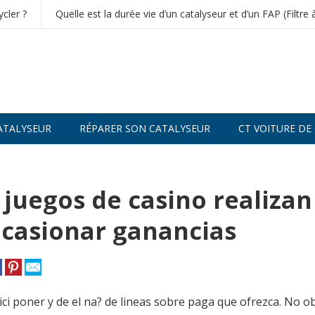
cler ?
Quelle est la durée vie d’un catalyseur et d’un FAP (Filtre 
ATALYSEUR
RÉPARER SON CATALYSEUR
CT VOITURE DE
 juegos de casino realizan
ocasionar ganancias
ci poner y de el na? de lineas sobre paga que ofrezca. No o