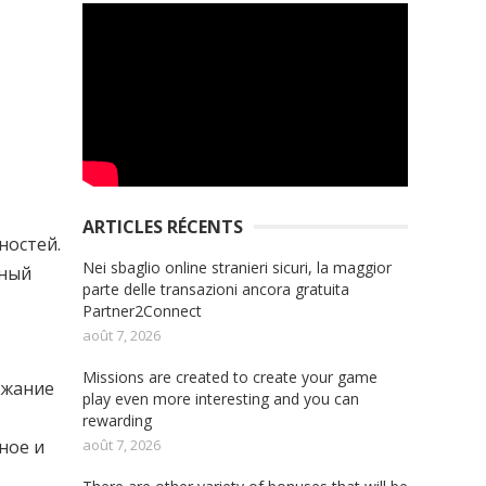
ARTICLES RÉCENTS
ностей.
Nei sbaglio online stranieri sicuri, la maggior
ьный
parte delle transazioni ancora gratuita
Partner2Connect
août 7, 2026
Missions are created to create your game
ржание
play even more interesting and you can
rewarding
août 7, 2026
ное и