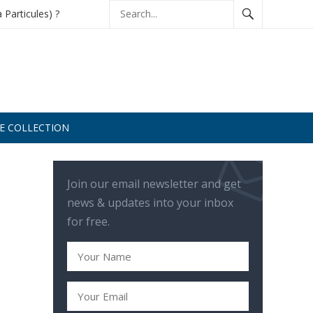
à Particules) ?
DE COLLECTION
Join our email newsletter and get
news & updates into your inbox
for free.