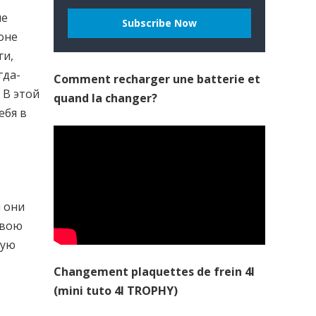
ше
оне
ги,
гда-
Comment recharger une batterie et
 В этой
quand la changer?
ебя в
 они
свою
ную
Changement plaquettes de frein 4l
(mini tuto 4l TROPHY)