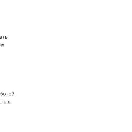
ать
их
аботой.
сть в