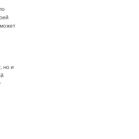
по
воей
 может
, но и
ый
т