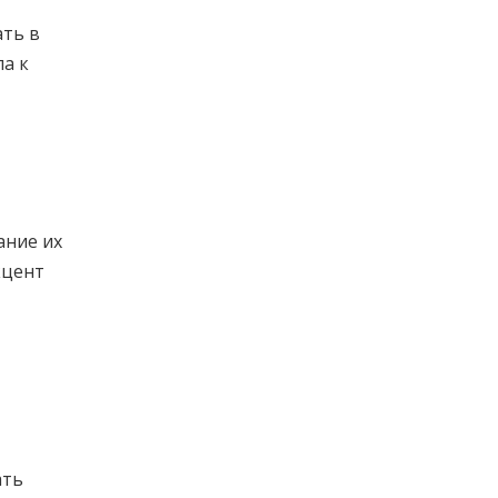
ать в
а к
ание их
кцент
ать