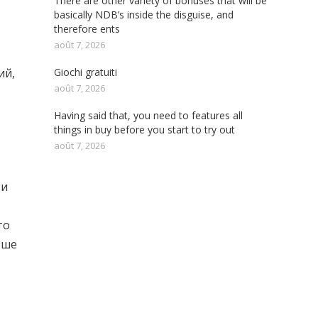
There are other variety of bonuses that will be
basically NDB’s inside the disguise, and
therefore ents
août 7, 2026
Giochi gratuiti
ий,
août 7, 2026
Having said that, you need to features all
things in buy before you start to try out
août 7, 2026
 и
то
ьше