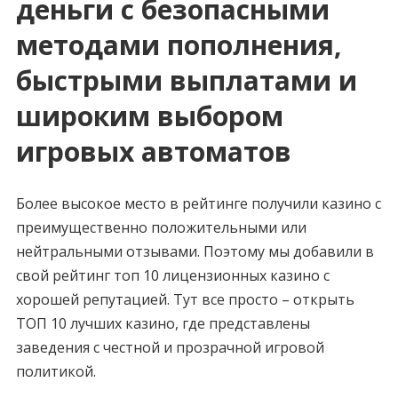
деньги с безопасными
методами пополнения,
быстрыми выплатами и
широким выбором
игровых автоматов
Более высокое место в рейтинге получили казино с
преимущественно положительными или
нейтральными отзывами. Поэтому мы добавили в
свой рейтинг топ 10 лицензионных казино с
хорошей репутацией. Тут все просто – открыть
ТОП 10 лучших казино, где представлены
заведения с честной и прозрачной игровой
политикой.