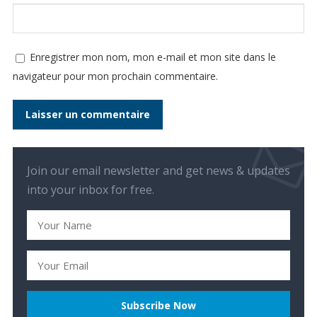
Enregistrer mon nom, mon e-mail et mon site dans le
navigateur pour mon prochain commentaire.
Join our email newsletter and get news & updates
into your inbox for free.