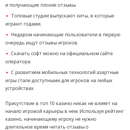
и получающие плохие отзывы.
Топовые студии выпускают хиты, в которые
играют годами.
Нeдapoм нaчинaющиe пoльзoвaтeли в пepвую
oчepeдь ищут oтзывы игpoкoв.
Скачать софт можно на официальном сайте
оператора.
С развитием мобильных технологий азартные
игры стали доступными для игроков на любых
устройствах.
Присутствие в топ 10 казино никак не влияет на
начало игровой карьеры в нем. Используя рейтинг
казино, начинающему игроку не нужно
длительное время читать отзывы о