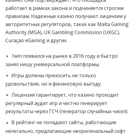
работает в рамках закона и подчиняется строгим
правилам. Надежные казино получают лицензии у
авторитетных регуляторов, таких как Malta Gaming
Authority (MGA), UK Gambling Commission (UKGC),
Curaçao eGaming и других.
1win появился на рынке в 2016 году и быстро
занял нишу универсальной платформы.
Игры должны приносить не только
удовольствие, но и финансовую выгоду.
Лицензия гарантирует, что казино проходит
регулярный аудит игр и честно генерирует
результаты через ГСЧ (генератор случайных чисел).
В рейтинг не попадают сайты, работающие
нелегально, предлагающие неоригинальный софт