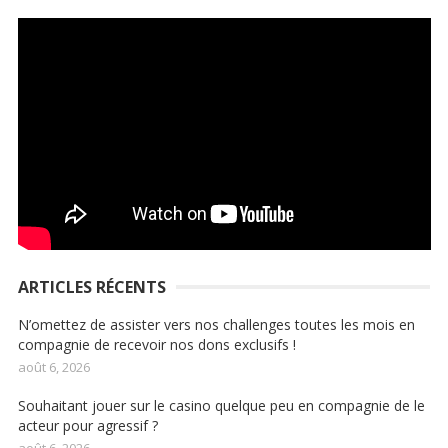
ARTICLES RÉCENTS
N’omettez de assister vers nos challenges toutes les mois en
compagnie de recevoir nos dons exclusifs !
août 6, 2026
Souhaitant jouer sur le casino quelque peu en compagnie de le
acteur pour agressif ?
août 6, 2026