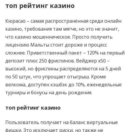
топ рейтинг казино
Кюрасао – самая распространённая среди онлайн
казино, требования там мягче, но это не значит,
что казино мошенническое. Просто получить
лицензию Мальты стоит дороже и процесс
сложнее. Приветственный пакет – 120% на первый
депозит плюс 250 фриспинов. Вейджер х50 –
высокий, но фриспины распределяются на 5 дней
по 50 штук, что упрощает отыгрыш. Кроме
велкома, доступен кэшбэк до 10%, еженедельные
турниры и бонусы на день рождения.
топ рейтинг казино
Пользователь получает на баланс виртуальные
фишки. Это исключает риски, но также не