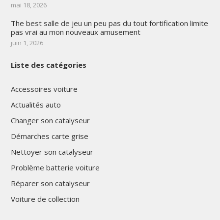
mai 18, 2026
The best salle de jeu un peu pas du tout fortification limite
pas vrai au mon nouveaux amusement
juin 1, 2026
Liste des catégories
Accessoires voiture
Actualités auto
Changer son catalyseur
Démarches carte grise
Nettoyer son catalyseur
Problème batterie voiture
Réparer son catalyseur
Voiture de collection