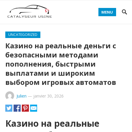
MENU
UNCATEGORIZED
Казино на реальные деньги с
безопасными методами
пополнения, быстрыми
выплатами и широким
выбором игровых автоматов
Julien
—
janvier 30, 2026
Казино на реальные