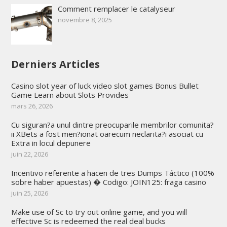
Comment remplacer le catalyseur
novembre 8, 2025
Derniers Articles
Casino slot year of luck video slot games Bonus Bullet
Game Learn about Slots Provides
mars 26, 2026
Cu siguran?a unul dintre preocuparile membrilor comunita?
ii XBets a fost men?ionat oarecum neclarita?i asociat cu
Extra in locul depunere
juin 22, 2026
Incentivo referente a hacen de tres Dumps Táctico (100%
sobre haber apuestas) � Codigo: JOIN125: fraga casino
juin 25, 2026
Make use of Sc to try out online game, and you will
effective Sc is redeemed the real deal bucks