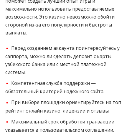
поможет создать лучший опыт игры и
максимально использовать предоставляемые
возможности. Это казино невозможно обойти
стороной из-за его популярности и быстроты
выплаты.
Перед созданием аккаунта поинтересуйтесь у
саппорта, можно ли сделать депозит с карты
узбекского банка или с местной платежной
системы.
Компетентная служба поддержки —
обязательный критерий надежного сайта.
При выборе площадки ориентируйтесь на топ
рейтинг онлайн казино, лицензии и отзывы.
Максимальный срок обработки транзакции
указывается в пользовательском соглашении.