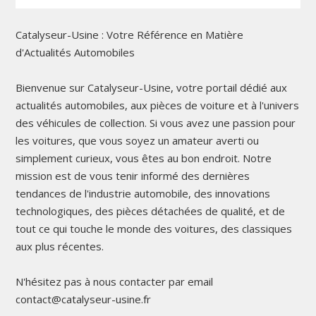
Catalyseur-Usine : Votre Référence en Matière
d'Actualités Automobiles
Bienvenue sur Catalyseur-Usine, votre portail dédié aux
actualités automobiles, aux pièces de voiture et à l'univers
des véhicules de collection. Si vous avez une passion pour
les voitures, que vous soyez un amateur averti ou
simplement curieux, vous êtes au bon endroit. Notre
mission est de vous tenir informé des dernières
tendances de l'industrie automobile, des innovations
technologiques, des pièces détachées de qualité, et de
tout ce qui touche le monde des voitures, des classiques
aux plus récentes.
N'hésitez pas à nous contacter par email
contact@catalyseur-usine.fr