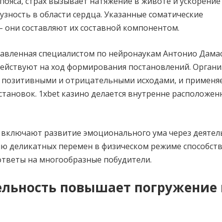
 пояса, страх вызывает натяжение в животе и ускорение
узность в области сердца. Указанные соматические
– они составляют их составной компонентом.
тавленная специалистом по нейронаукам Антонио Дама
здействуют на ход формирования постановлений. Орган
с позитивными и отрицательными исходами, и применя
тановок. 1xbet казино делается внутренне расположе
 включают развитие эмоционального ума через деятел
ию деликатных перемен в физическом режиме способст
ответы на многообразные побудители.
ельность повышает погружение 