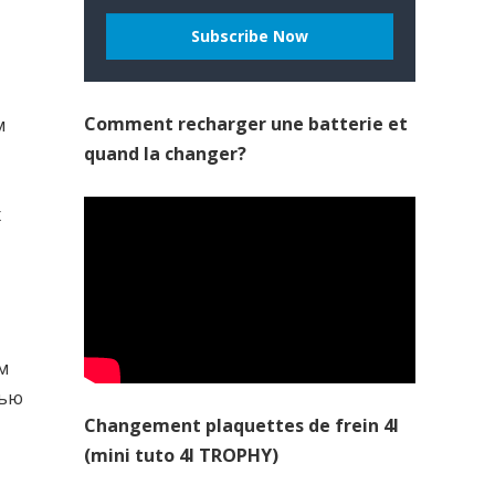
Comment recharger une batterie et
м
quand la changer?
т
х
м
нью
Changement plaquettes de frein 4l
(mini tuto 4l TROPHY)