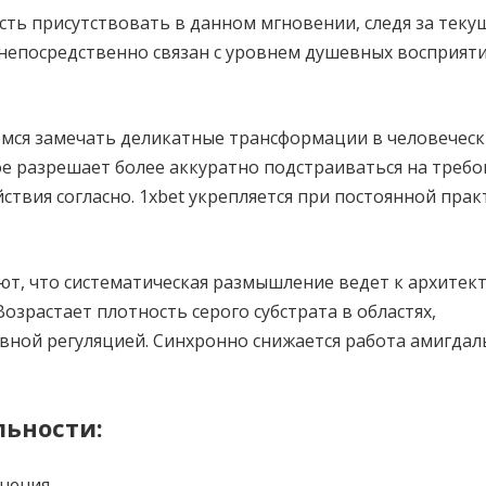
сть присутствовать в данном мгновении, следя за тек
 непосредственно связан с уровнем душевных восприяти
емся замечать деликатные трансформации в человечес
ое разрешает более аккуратно подстраиваться на треб
твия согласно. 1xbet укрепляется при постоянной прак
т, что систематическая размышление ведет к архитек
озрастает плотность серого субстрата в областях,
вной регуляцией. Синхронно снижается работа амигдал
льности:
чения