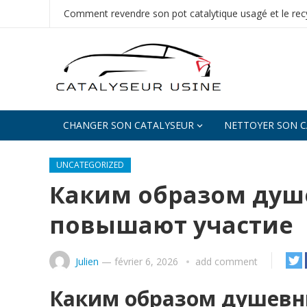
Comment revendre son pot catalytique usagé et le recy
CHANGER SON CATALYSEUR
NETTOYER SON C
UNCATEGORIZED
Каким образом ду
повышают участие
Julien
—
février 6, 2026
add comment
Каким образом душев