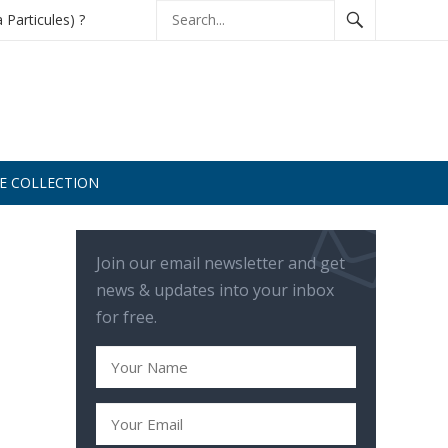
à Particules) ?
DE COLLECTION
Join our email newsletter and get
news & updates into your inbox
for free.