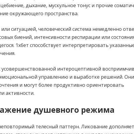
ебиение, дыхание, мускульное тонус и прочие соматич
ание окружающего пространства.
 или ситуацией, человеческий система немедленно отв
совых биений, интенсивности респирации или состоян
егося. 1хбет способствует интерпретировать указанны
чения.
 с усовершенствованной интероцептивной восприимчи
 эмоциональной управлению и выработке решений. Они
очтения и могут более продуктивно ориентировать
и активности.
ражение душевного режима
еповторимый телесный паттерн. Ликование дополняет