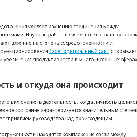
редоточения уделяет изучению соединения между
анизмами. Научные работы выявляют, что наш организ
вают влияние на степень сосредоточенности и
в функционирования
1xbet официальный сайт
открывае
и увеличения продуктивности в многочисленных сфера
сть и откуда она происходит
кого включения в деятельность, когда личность целико
евное состояние характеризуется значительным степе
 восприятием руководства над происходящим.
 погруженности находятся комплексные связи между