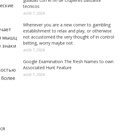
guiadas con el fin de crupieres bastante
еские
tecnicos
août 7, 2026
Whenever you are a new comer to gambling
ечает
establishment to relax and play, or otherwise
not accustomed the very thought of in control
ия мышц
betting, worry maybe not
е знаки
août 7, 2026
Google Examination The fresh Names to own
Associated Hunt Feature
востью
août 7, 2026
 более
ся