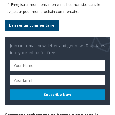
Enregistrer mon nom, mon e-mail et mon site dans le
navigateur pour mon prochain commentaire.
Join our email newsletter and get news & updates
into your inbox for free.