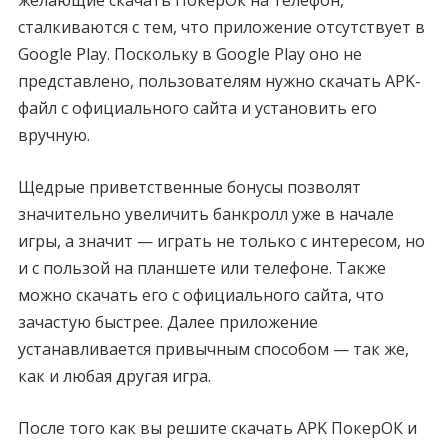
желающие скачать ПокерОк на телефон,
сталкиваются с тем, что приложение отсутствует в
Google Play. Поскольку в Google Play оно не
представлено, пользователям нужно скачать APK-
файл с официального сайта и установить его
вручную.
Щедрые приветственные бонусы позволят
значительно увеличить банкролл уже в начале
игры, а значит — играть не только с интересом, но
и с пользой на планшете или телефоне. Также
можно скачать его с официального сайта, что
зачастую быстрее. Далее приложение
устанавливается привычным способом — так же,
как и любая другая игра.
После того как вы решите скачать APK ПокерОК и