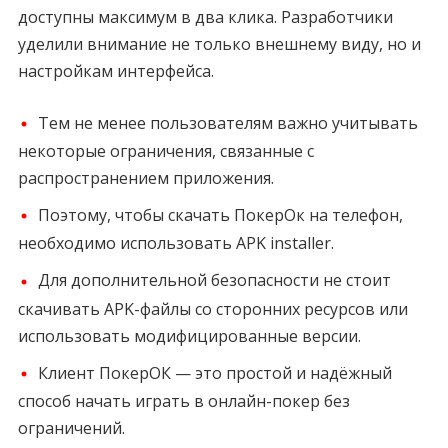
доступны максимум в два клика. Разработчики
уделили внимание не только внешнему виду, но и
настройкам интерфейса.
Тем не менее пользователям важно учитывать
некоторые ограничения, связанные с
распространением приложения.
Поэтому, чтобы скачать ПокерОк на телефон,
необходимо использовать APK installer.
Для дополнительной безопасности не стоит
скачивать APK-файлы со сторонних ресурсов или
использовать модифицированные версии.
Клиент ПокерОК — это простой и надёжный
способ начать играть в онлайн-покер без
ограничений.