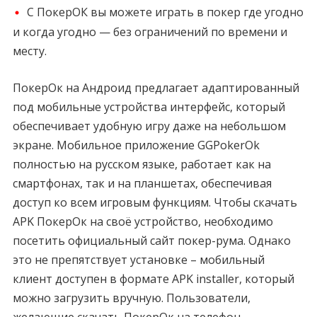
С ПокерОК вы можете играть в покер где угодно
и когда угодно — без ограничений по времени и
месту.
ПокерОк на Андроид предлагает адаптированный
под мобильные устройства интерфейс, который
обеспечивает удобную игру даже на небольшом
экране. Мобильное приложение GGPokerOk
полностью на русском языке, работает как на
смартфонах, так и на планшетах, обеспечивая
доступ ко всем игровым функциям. Чтобы скачать
APK ПокерОк на своё устройство, необходимо
посетить официальный сайт покер-рума. Однако
это не препятствует установке – мобильный
клиент доступен в формате APK installer, который
можно загрузить вручную. Пользователи,